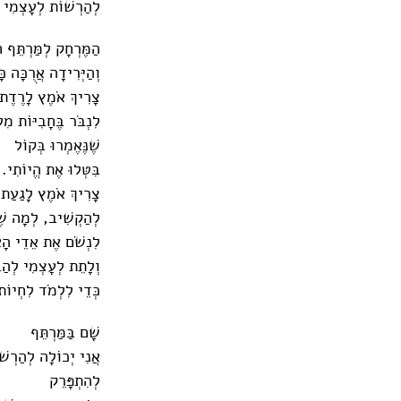
לְהַרְשׁוֹת לְעָצְמִי 
הַמֶּרְחָק לְמַּרְתֵּף ח
וְהַיְּרִידָה אֲרֻכָּה כָּ
צָרִיךְ אֹמֶץ לָרֶדֶת 
לִנְבֹּר בֶּחָבִיּוֹת מִ
שֶׁנֶּאֶמְרוּ בְּקוֹל
בִּטְּלוּ אֶת הֱיוֹתִי.
צָרִיךְ אֹמֶץ לָגַעַת ב
לְהַקְשִׁיב, לְמָה שֶׁ
לִנְשֹׁם אֶת אֵדֵי הָ
וְלָתֵת לְעָצְמִי לְהַ
כְּדֵי לִלְמֹד לִחְיוֹת
שָׁם בַּמַּרְתֵּף
אֲנִי יְכוֹלָה לְהַרְשׁ
לְהִתְפָּרֵק