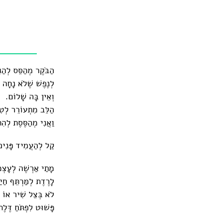
הַבֹּקֶר מְהַסֵּס לְהַגּ
לְנֶפֶשׁ שֶׁלֹא נָחָה
וְאֵין בָּה שָׁלוֹם.
הַלֵּב מִתְעוֹרֵר לְטִ
וַאֲנִי מְהַסֶּסֶת לְהִ
קַל לְהַעֲמִיד פָּנִים 
מָתַי אַרְשֶׁה לְעָצְמ
לָרֶדֶת לְמַּרְתֵּף חַיַ
לֹא בְּצֵל שִׁיר אוֹ דּ
פָּשׁוּט לִפְתֹּחַ דֶּלֶ