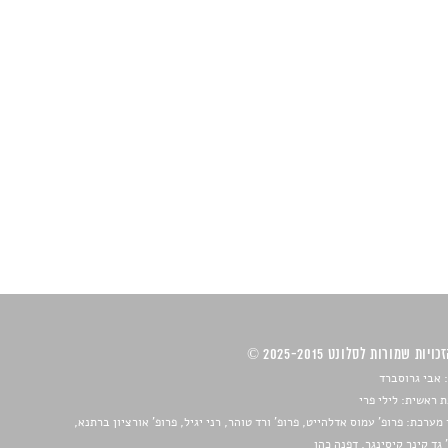
ויות שמורות לסלונט 2025-2015 ©
 אבי גרוסברד
 ראשית: לילי פרי
מערכת: פרופ' עמוס אדלהייט, פרופ' ורד טוהר, רני יגיל, פרופ' אורציון ברתנא,
 גד קינר קיסינגר, דפנה כהן