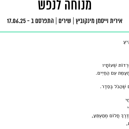
מנוחה לנפש
אירית וייסמן מינקוביץ
|
שירים
|
התפרסם ב - 17.06.25
ִיעַ
רְדוֹת שְׁעוֹתָיו
תְעַמֵּת עִם הַחַיִּים.
שֶׁהַכֹּל בְּסֵדֶר.
ִי
י
ֶרֶךְ חֲלוֹם מְתַעְתֵּעַ,
ת,