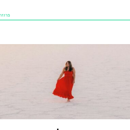
פרוזה
תו איכו
מאמרי
טנא ביכורי
מומלצי
טיפים