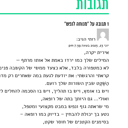
תגובות
1 תגובה על “מנוחה לנפש”
רותי
הגיב:
יוני 23, 2025 בשעה 7:59 pm
אירית יקרה,
המילים שלך כמו ירדו באמת אל אותו מרתף —
לא כמטפורה בלבד, אלא כצעד ממשי של הקשבה פנימ
קראתי והרגשתי: את יודעת לגעת במה שאחרים רק מדח
הַשֶּׁקֶט שבין השורות שלך רועם.
ויש בו אומץ, ויש בו תהליך, ויש בו הסכמה להחלים ל
ואולי… גם היותך בתה של רופאה,
מי שראתה גוף ונפש במבט מקצועי ומטפל,
נטע בך יכולת להבחין – בדיוק כמו רופאה –
בסימנים הקטנים של חוסר שקט,