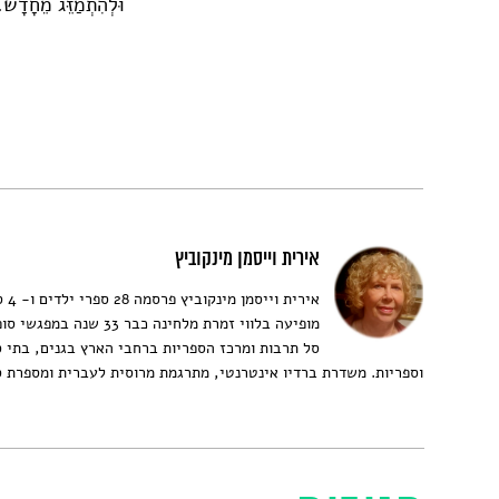
וּלְהִתְמַזֵּג מֵחָדָשׁ.
אירית וייסמן מינקוביץ
אירית 
מופיעה בלווי זמרת מלחינה כבר 33 ש
סל תרבות ומרכז הספריות ברחבי הארץ בגנים, בתי 
וספריות. משדרת ברדיו אינטרנטי, מתרגמת מרוסית לעברית ומספרת ס