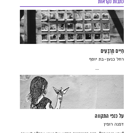
כתבות נקראות
חַיִּים מְרֻבָּעִים
רחל כנען-בת יוסף
...
על כנפי התקווה
דפנה רופין