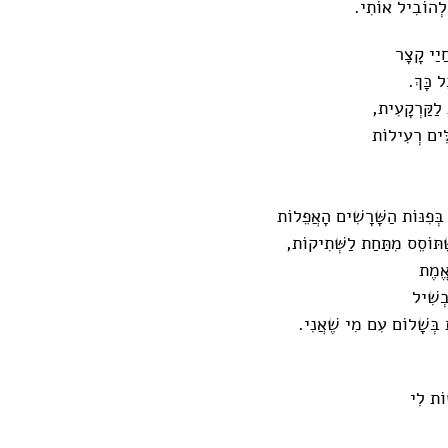
לְהוֹבִיל אוֹתִי.
ַיַי קָצָר
ל כָּךְ.
לַקַּרְקָעִית,
לִּים רְעִילוֹת
ְּפִנּוֹת הַשָּׁרָשִׁים הָאֲפֵלוֹת
תּוֹסֵס מִתַּחַת לַשְּׁתִיקוֹת,
אֱמֶת
בְשִׁיל
 בְּשָׁלוֹם עִם מִי שֶׁאֲנִי.
וֹת לִי