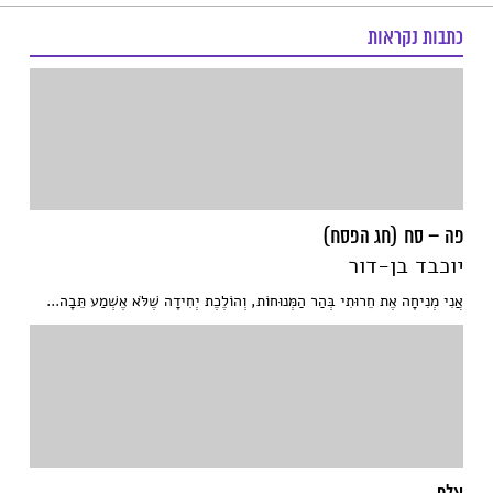
כתבות נקראות
פה – סח (חג הפסח)
יוכבד בן-דור
אֲנִי מְנִיחָה אֶת חֵרוּתִי בְּהַר הַמְּנוּחוֹת, וְהוֹלֶכֶת יְחִידָה שֶׁלֹּא אֶשְׁמַע תֵּבָה...