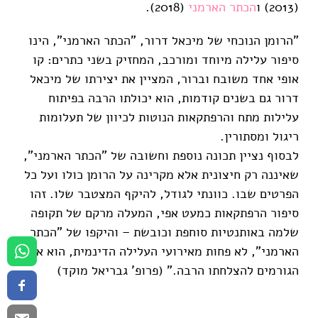
(2013) ו
הכתר הארמני
(2018).
"הרומן הנוכחי של מיכאל דרור, "הכתר הארמני", הינו
סיפור עלילה מיוחד ומורכב, המחזיק בשני כתרים: קו
אופי אחד משובח וברור, המציין את יצירתו של מיכאל
דרור גם בשנים קודמות, הוא יכולתו הרבה בפיתוח
עלילות מתח והרפתקאות הנוטות לכיוון של תעלומות
ריגול ומסתורין.
לבסוף נציין תכונה נוספת וחשובה של "הכתר הארמני",
שאיננה רק חיצונית אלא מקרינה על הרומן כולו ועל כל
הפרטים שבו. כוונתי לגודל, להיקף המצטבר שלו. זהו
סיפור הרפתקאות כמעט אפי, המעלה מרקם של תקופה
שלמה באותנטיות סוחפת וכובשת – והיקפו של "הכתר
הארמני", לא פחות מאירועי העלילה הדינמית, הוא אחד
הגורמים להצלחתו הרבה." (פרופ' גבריאל מוקד)