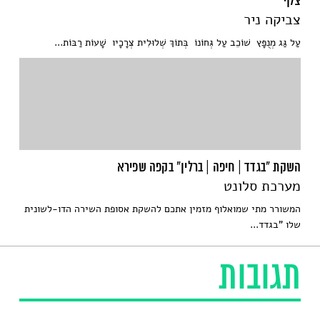
צלף
צביקה ניר
עַל גַּג מְנֻפָּץ שׁוֹכֵב עַל גְּחוֹנוֹ בְּתוֹךְ שְׁלוּלִית צְרָכָיו שָׁעוֹת רַבּוֹת...
השקת "בגדד | חיפה | ברלין" בקפה שפירא
מערכת סלונט
המשורר מתי שמואלוף מזמין אתכם להשקת אסופת השירה הדו-לשונית
שלו "בגדד...
תגובות