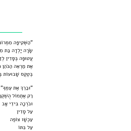
"הַשְּׁקִיפָה מִמְּרוֹם
שָׂרָה יָלְדָה בַּת מִ
עֲטוּפָה בְּסָּדִין לְד
אֶת מַרְאֵה הַכֹּהֵן הַ
בְּטֶקֶס שָׁבוּעוֹת בְ
"וּבַרֵךְ אֶת עַמְּךָ"
רַק אֶתְמוֹל הֻשְׁקְפ
וּבֹרְכָה בִּידֵי אָב
עַל סָדִין
עַכְשָׁו צוֹפֶה
עַל בִּתּוֹ