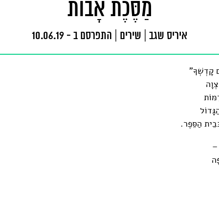
מַסֶּכֶת אָבוֹת
איריס שגב
|
שירים
|
התפרסם ב - 10.06.19
 קָדְשְׁךָ"
צְוָה
ַמּוֹת
גָּדוֹל
ּבֵית הַסֵּפֶר.
 –
ָה