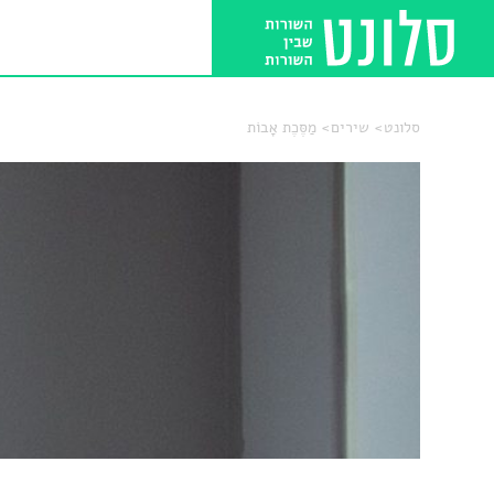
סלונט
שירים
מַסֶּכֶת אָבוֹת