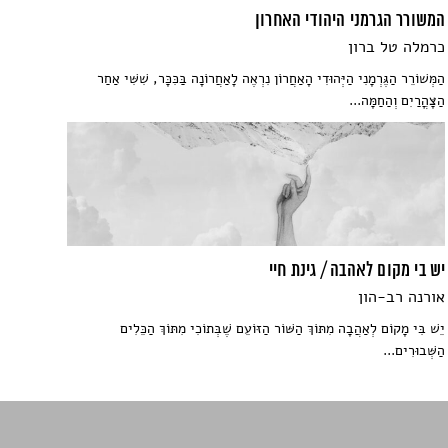
המשורר הגרמני היהודי האחרון
כרמלה טל ברון
הַמְּשׁוֹרֵר הַגֶּרְמָנִי הַיְּהוּדִי הָאַחֲרוֹן נִרְאֶה לָאַחֲרוֹנָה בַּכִּכָּר, שִׁשִּׁי אַחַר
הַצָּהֳרַיִם וְהַחַמָּה...
יש בי מקום לאהבה / גינת חיי
אורנה רב-הון
יֵשׁ בִּי מָקוֹם לְאַהֲבָה מִתּוֹךְ הַשּׁוֹר הַזּוֹעֵם שֶׁבְּתוֹכִי מִתּוֹךְ הַכֵּלִים
הַשְּׁבוּרִים...