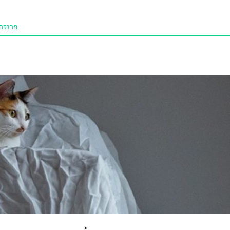
פרוזה
תו איכו
מאמרי
טנא ביכורי
מומלצי
טיפים