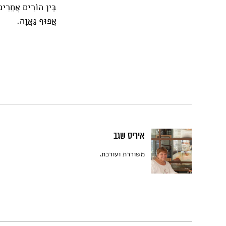
בֵּין הוֹרִים אֲחֵרִים
אֲפוּף גַּאֲוָה.
איריס שגב
משוררת ועורכת.