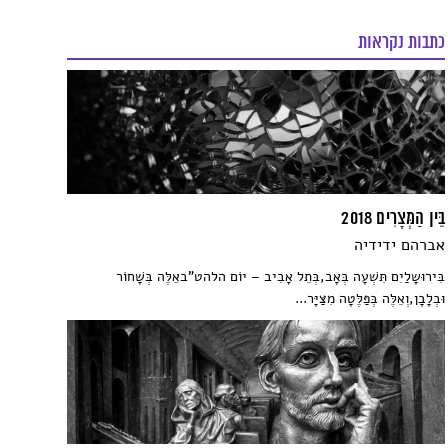
כתבות נקראות
בֵּין הַמְּצָרִים 2018
אברהם ידידיה
בִּירוּשָלַיִם תִּשְׁעָה בְּאָב,בְּתֵל אָבִיב – יוֹם הלהט"באֵלֶּה בְּשָׁחוֹר
וּבְלָבָן,וְאֵלֶּה בְּפַּלֶּטָה מִצַּיָּר...