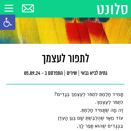
פתח סרגל
לתפור לעצמך
גתית לביא גבאי
|
שירים
|
התפרסם ב - 05.09.24
תָּמִיד חָלַמְתְּ לִתְפֹּר לְעַצְמֵךְ בְּגָדִים?
לִתְפֹּר לְעַצְמֵךְ.
זֶה מָה שֶׁתָּמִיד חָלַמְתְּ.
עוֹד מֵאָז שֶׁהֻלְבַּשְׁתְּ שָׁם בְּגַן הָעֵדֶן
בַּבְּגָדִים שֶׁהוּא תָּפַר לָךְ,