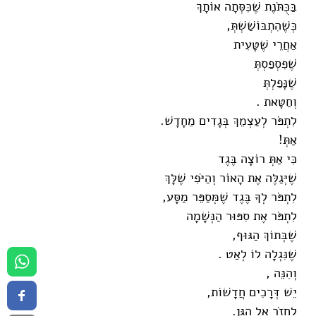
בַּכֻּתֹּנֶת שֶׁכִּסְּתָה אוֹתָךְ
כְּשֶׁהִתְבּוֹשַׁשְׁתְּ,
אַחֲרֵי שֶׁטָּעִית
שֶׁפִסְפַסְתְּ
שֶׁנָּפַלְתְּ
וְחַטָּאת .
לִתְפֹּר לְעַצְמֵךְ בְּגָדִים מֵחָדָשׁ.
אַתְּ!
כִּי אַתְּ רוֹצָה בֶּגֶד
שֶׁיְּגַלֶּה אֶת הָאוֹר וְהַיֹּפִי שֶׁלָּךְ
לִתְפֹּר לְךָ בֶּגֶד שֶׁמְּסַפֵּר מַסָּע,
לִתְפֹּר אֶת סִפּוּר הַנְּשָׁמָה
שֶׁבְּתוֹךְ הַגּוּף,
שֶׁנִּגְלָה לוֹ לְאַט .
וְהִנֵּה ,
יֵשׁ דְּרָכִים חֲדָשׁוֹת,
לַחֲזֹר אֶל הַגַּן.