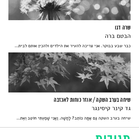
שרה דגו
הבטם ברה
כבר שבע בבוקר. אני צריכה להעיר את הילדים ולהכין אותם לבית...
שיחה בערב השקה / אוזר כוחות לאכזבה
גד קינר קיסינגר
שיחה בערב השקה גַּם אַתָּה כּוֹתֵב? לָחֲשָׁה. וַאֲנִי שָׁמַעְתִּי חוֹטֵב וְאֶת...