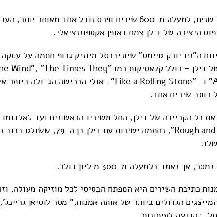
חמישים ושמונה שנים, למעלה מ-600 שירים ופרס נובל אחד מאוחר יות
פוס היצירה של דילן צמח באופן אקספוננציאלי.
וח ה"ניו יורק טיימס" שיוניברסל מיוזיק גרופ חתמה על עסקה 
קטלוג השירים של דילן – כולל קלאסיקות כמו "The Times They
Are A-Changin" ו- "Like a Rolling Stone"- אולי הרכישה הגדולה
ל כותב שירים אחד.
ת כל הקריירה של דילן, החל משיריו הראשונים ועד לאלבומו ה
"Rough and Rowdy Ways", נחתמה ישירות עם דילן 
שלו.
 אך נאמד בלמעלה מ-300 מיליון דולר.
נות כתיבת השירים היא המפתח הבסיסי לכל מוזיקה מעולה, וזה
ייצגים הגדולים ביותר של אותה אמנות," מסר לוסיאן גריינג',
סל, בהודעה לעיתונות.