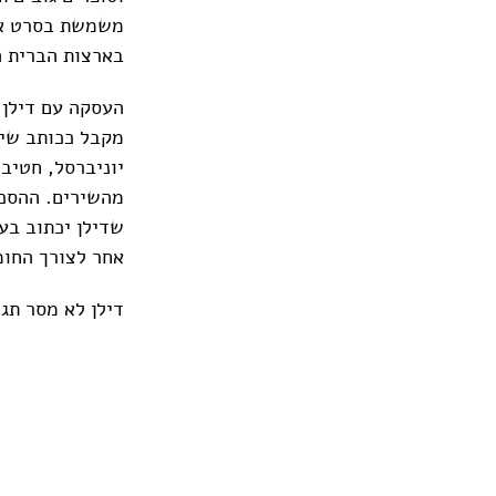
משמשת בסרט או 
בארצות הברית הכניסו 3.7 מיליארד דולר בשנת 2019, ע
מקבל ככותב שיר
יוניברסל, חטיב
מהשירים. ההסכם
שדילן יכתוב בע
אחר לצורך החומ
דילן לא מסר תג