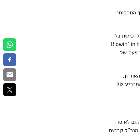
ר, הערך התרבותי
לרכישת כל
Blowin’ in the Wind", "
 ביותר אי פעם של
אחרון,
בן ה-79, ששולט ברוב המכריע של
 גם לא סוד
 מנכ"ל קבוצת