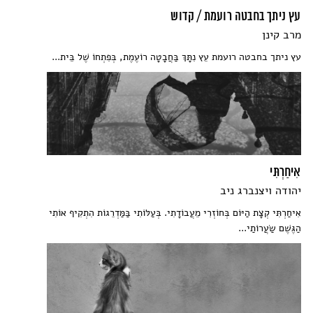
עץ ניתך בחבטה רועמת / קדוש
מרב קינן
עץ ניתך בחבטה רועמת עֵץ נִתָּךְ בַּחֲבָטָה רוֹעֶמֶת, בְּפִתְחוֹ שֶׁל בֵּית...
אִיחַרְתִּי
יהודה ויצנברג ניב
אִיחַרְתִּי קְצָת הַיּוֹם בְּחוֹזְרִי מֵעֲבוֹדָתִי. בְּעַלּוֹתִי בַּמַּדְרֵגוֹת הִתְקִיף אוֹתִי
הַגֶּשֶׁם שַׂעֲרוֹתַי...