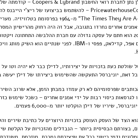
בשנת 1994, דילן נתן לחברת רואי החשבון  & Lybrand
הנוכחית PricewaterhouseCoopers – להשתמש בביצועו של ריצ'י הי
שלו "The Times They Are A-Changin" מ-1964 בפרסומת בטל
אמנים אחרים נחרדו בתגובה, אבל זה היה רחוק מהרישיון המסח
דילן: בשנת 2004 הוא חתם על עסקה גדולה עם חברת ההלבשה התחתונה ויקט
ובהמשך עבד עם אפל, קדילאק, פפסי ו-IBM. לפני שנתיים הוא השיק 
ל שולטת כעת בזכויות על יצירותיו, לדילן כבר לא יהיה וטו על
כל זאת, יוניברסל התעקשה שהשימוש ביצירתו של דילן יעשה ב
הכותבים שפרסומיהם לא רק עמדו במבחן הזמן, אלא שרוב השירי
ו לגרסאות כיסוי רבות על ידי אמנים אחרים – כשכל שימוש כזה
יברסל, שיריו של דילן הוקלטו יותר מ-6,000 פעמים.
וא הצד של העסק העוסק בזכויות היוצרים על כתיבת שירים והל
ם, בצורתם הבסיסית ביותר – הנבדלים מהזכויות על הקלטת שיר
תמלוגים ודמי רישוי בכל עת שיצירתם נמכרת, מוזרמת, משודרת 