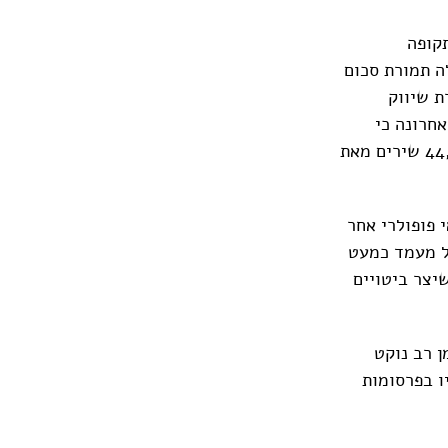
קופה
ה תמורת סכום
וציאה לאור וחברת שיווק
 לאחרונה כי
הוציאה כ-670 מיליון דולר ממרץ עד ספטמבר לרכישת זכויות על יותר מ-44,000 שירים מאת
 פופולרי אחר
על מעמד כמעט
ות "על כך שיצר ביטויים
ן רב נוקט
ו בפרסומות