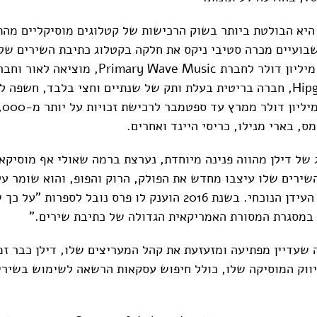
היא הבולטת ביותר בשוק הרכישות של קטלוגים מוסיקליים מהת
שבועיים מכרה סטיבי ניקס את חלקה בקטלוג כתיבת השירים של
המוערך בכ-80 מיליון דולר לחברת Primary Wave Music, מ
עצמאית. Hipgnosis, חברה בריטית בעלת ותק של שנתיים וחצי בלבד, חשפה
ימס, בארי מנילו, כריסי היינד ואחרים.
 של דילן מהווה פנינה מיוחדת, נערצת ברמה שאולי אף מוסיקאי
השירים שלו עיצבו מחדש את הפולק, הרוק והפופ, והוא שומר 
מיתי כפייטן של העידן הנוכחי. בשנת 2016 הוענק לו פרס נובל לספר
במסגרת המסורת האמריקאית הגדולה של כתיבת שירים."
ה שעדיין מפתיעה ומזעזעת את קהל המעריצים שלו, דילן כבר זמ
ווק המוסיקה שלו, כולל חיפוש עסקאות הרשאה לשימוש בשירי