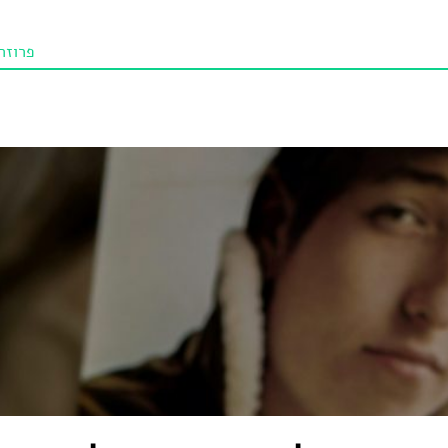
פרוזה
תו איכו
מאמרי
טנא ביכורי
מומלצי
טיפים