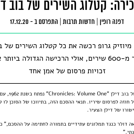
ירה: קטלוג השירים של בוב די
דפנה רופין
|
חדשות תרבות
|
התפרסם ב - 17.12.20
 מיוזיק גרופ רכשה את כל קטלוג השירים של בו
המונה יותר מ-600 שירים, אולי הרכישה הגדולה ביו
זכויות פרסום של אמן אחד
ספר הזכרונות של בוב דילן 
חוזה לפרסום שיריו. תנאי ההסכם הזה, בתיווכו של הסוכן לו ל
ישורו של דילן הצעיר.
אה דולר כנגד תמלוגים עתידיים בתמורה לחתימה על ההסכם," כת
תי."