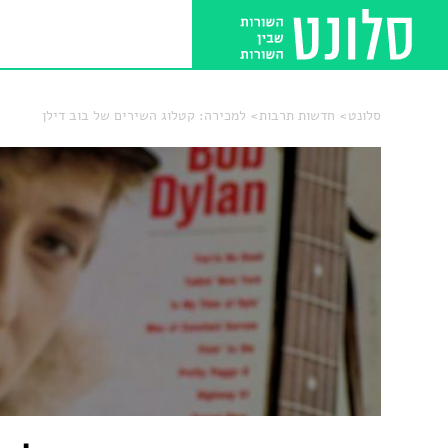
סלונט
חדשות תרבות
למכירה: קטלוג השירים של בוב דילן