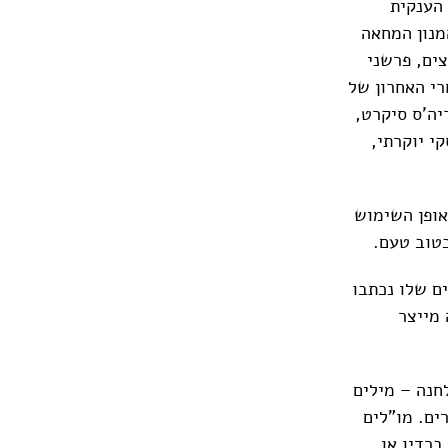
Coopers – קודמתה של הענקית
יבנס להמנון המחאה
וויזיה. מעריצים, פרשני
רי האחרון של
וריה'ס סיקרט,
מותג וויסקי יוקרתי,
 אופן השימוש
טוב טעם.
ם שלו נכתבו
 מייצר
חנה – מילים
ים. מו"לים
ברדיו או