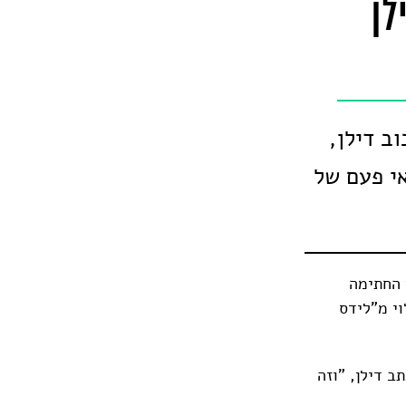
לן
ב דילן,
תר אי פעם של
"Chronicles: Volume One" נפתח בשנת 1962, עם החתימה
וי מ"לידס
ב דילן, "וזה