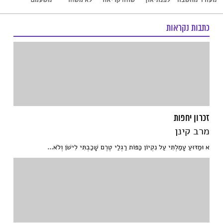
כתבות נקראות
זכרון יחפות
מרב קינן
א וּמַדּוּעַ עָמַלְתִּי עַל נִקְיוֹן כַּפּוֹת רַגְלַי טֶרֶם שָׁכַבְתִּי לִישֹׁן וְלֹא...