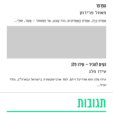
הַפַּרְפַּר
פאוול פרידמן
אַחֲרוֹן הָיָה, אַחֲרוֹן הָאַחֲרוֹנִים, וְכֹה שָׂבֵעַ, מַר וְסַסְגּוֹנִי – אֲשֶׁר, אוּלַי...
נעים להכיר – עידו פלג
עידו פלג
עידו פלג הוא אדריכל ויזם. למד ארכיטקטורה בישראל ובארה"ב. נולד
וגדל...
תגובות