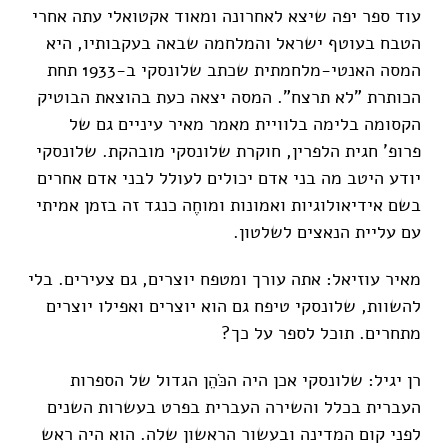
עוד ספר יפה שיצא לאחרונה ומאוד אקטואלי עתה אחרי
הטבח בעוטף ישראל והמלחמה שבאה בעקבותיו, היא
המסה האנטי-מלחמתית שכתב שלונסקי ב-1933 תחת
הכותרת "לא תרצח". המסה יצאה כעת בהוצאת הבוטיק
הקסומה בלימה בלוויית מאמר מאיר עיניים גם של
פרופ' חגית הלפרין, חוקרת שלונסקי מובהקת. שלונסקי
יודע היטב מה בני אדם יכולים לעולל לבני אדם אחרים
בשם אידיאולוגיות ואמונות ומוחֶה כנגד זה בזמן אמיתי
עם עליית הנאצים לשלטון.
מאיר עוזיאל: אתה עורך ומטפח יוצרים, גם צעירים. בלי
להשוות, שלונסקי טיפח גם הוא יוצרים ואפילו יוצרים
מתחרים. תוכל לספר על כך?
רן יגיל: שלונסקי אכן היה הכֹּהֵן הגדול של הספרות
העברית בכלל והשירה העברית בפרט בעשרות השנים
לפני קום המדינה ובעשור הראשון שלה. הוא היה ראש