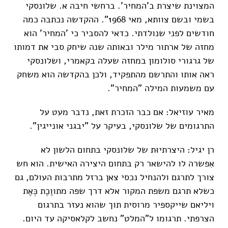
המצוינת שיצרת ב'המחיר'. ברחשי חיבה א. שלונסקי
בשמי ובשם צוותא, מאי 1968". ההקדשה נכתבה כמה
חודשים לפני שנולדתי. כדאי להסביר כי 'המחיר' הוא
מחזה של ארתור מילר ובאותה שנה שיחק סבי את דמותו
של גרגורי סולומון במחזה שעלה בקאמרי, ושלונסקי
ראה אותו והתרשם מהתפקיד, ולכן בהקדשה הוא משחק
עם משמעות המילה "המחיר".
מאיר עוזיאל: אם כבר הזכרת זאת, נדבר מעט על
התרגומים של שלונסקי, בעיקר על "יבגני אונייגין".
רן יגיל: היצרתיוּת של שלונסקי בתחום הלשון לא
אִפשרה לו להישאר רק בתחום היצירה האישית. הוא חש
צורך לתרגם ולהנחיל נכסי צאן ברזל מתרבות העולם, גם
כשלא תרגם משפת המקור אלא דרך שפה מתווֶכֶת כְּאֶת
ויליאם שייקספיר מרוסית תוך שהוא נעזר בתרגום
הצרפתי. תרגומו ל"המלט" נחשב לקלאסיקה עד היום.