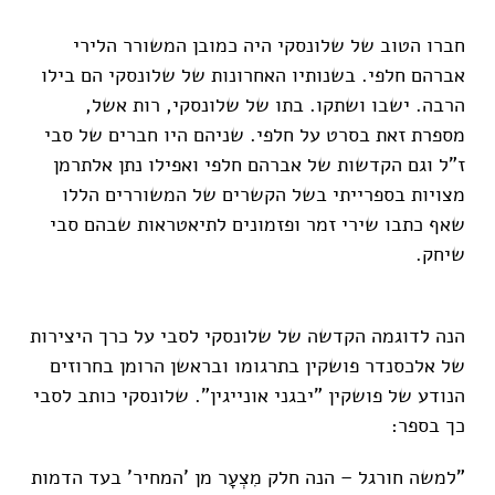
חברו הטוב של שלונסקי היה כמובן המשורר הלירי
אברהם חלפי. בשנותיו האחרונות של שלונסקי הם בילו
הרבה. ישבו ושתקו. בתו של שלונסקי, רות אשל,
מספרת זאת בסרט על חלפי. שניהם היו חברים של סבי
ז"ל וגם הקדשות של אברהם חלפי ואפילו נתן אלתרמן
מצויות בספרייתי בשל הקשרים של המשוררים הללו
שאף כתבו שירי זמר ופזמונים לתיאטראות שבהם סבי
שיחק.
הנה לדוגמה הקדשה של שלונסקי לסבי על כרך היצירות
של אלכסנדר פושקין בתרגומו ובראשן הרומן בחרוזים
הנודע של פושקין "יבגני אונייגין". שלונסקי כותב לסבי
כך בספר:
"למשה חורגל – הנה חלק מִצְעָר מן 'המחיר' בעד הדמות