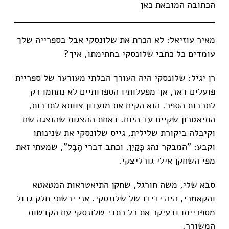
הכתובה המובאת כאן
מאיר עוזיאל: לא הכרת את שלונסקי אבל בספרייה שלך
עומדים כל כתבי שלונסקי בחתימתו, איך?
רן יגיל: שלונסקי היה העורך הבלתי מעורער של ספריית
פועלים דאז, אך מפעלותיו הספרותיים לא נתחמו רק
לתרבות הספר. הוא הקים את מועדון צוותא לתרבות,
התיאטרון שקיים עד היום. באחת ההצגות שהוצגה שם
וקיבלה ביקורת שלילית, גייס שלונסקי את שנינותו
וקבע: "המבקר נהג כְּקַיִן, וכתב דברי הֶבֶל", שמעתי זאת
מפי השחקן אילי גורליצקי.
סבא שלי, משה חורגל, שחקן התיאטראות המטאטא
והקאמרי, היה ידידו של שלונסקי. אני ירשתי חלק גדול
מספרייתו ובעיקר את כל כתבי שלונסקי עם הקדשות
המשורר.