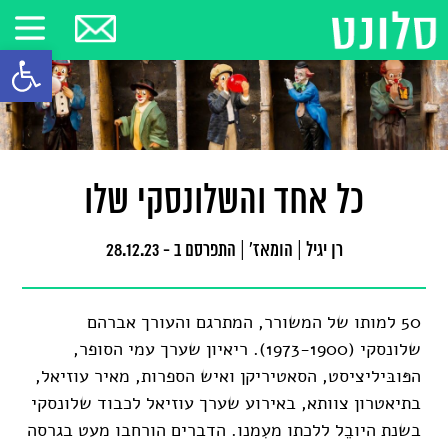
פתח סרגל
כל אחד והשלונסקי שלו
רן יגיל
|
הומאז'
|
התפרסם ב - 28.12.23
50 למותו של המשורר, המתרגם והעורך אברהם
שלונסקי (1973-1900). ריאיון שערך עמי הסופר,
הפּובּיליציסט, הסאטיריקן ואיש הספרות, מאיר עוזיאל,
בתיאטרון צוותא, באירוע שערך עוזיאל לכבוד שלונסקי
בשנת היובֵל ללכתו מעִמנו. הדברים הורחבו מעט בגרסה