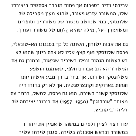
עריכתי נדיר בספרות אך פחות מוברר אסתטית ביצירתו
שלו, המשורר עזרא פאונד, שהוא מעין מקבילה של
שלונסקי, כמי שנחשב מנטור של משוררים וסופרים
ומשועורֵך-על, מילה שהיא הֶלְחֵם של משורר ועורך.
גם את אבות ישורון, השונה כל כך בסגנונו הא-טונאלי,
פרסם שלונסקי ואף קצף עליו לא אחת כיוון שהוא לא
בא לעשות הגהות ונפלו בשירים שגיאות, וכמובן גם את
המשורר האהוב אברהם חלפי, שאומנם הושפע
משלונסקי ושירתו, אך בחר בדרך מבע אישית יותר
ופחות בּארוקית וקונצרטנטית. אך לא רק בדורו היה
שלונסקי קשוב לשירה, הוא גם פרסם, למשל, בכתב עת
מאוחר "אורלוגין" (1957-1950) את ביכורי יצירתה של
דליה רביקוביץ.
עוד רצוי לציין ולסיים במשהו שיאפיין את ייחודו
כמשורר וכראש אסכולה בשירה. סגנון שירתו עשיר