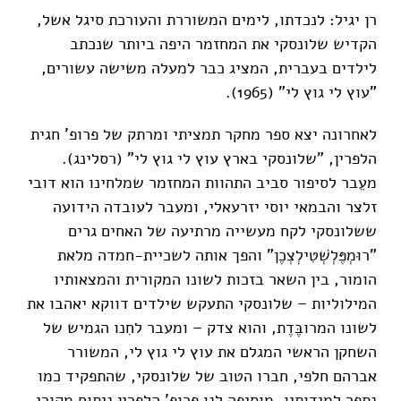
רן יגיל: לנכדתו, לימים המשוררת והעורכת סיגל אשל,
הקדיש שלונסקי את המחזמר היפה ביותר שנכתב
לילדים בעברית, המציג כבר למעלה משישה עשורים,
"עוץ לי גוץ לי" (1965).
לאחרונה יצא ספר מחקר תמציתי ומרתק של פרופ' חגית
הלפרין, "שלונסקי בארץ עוץ לי גוץ לי" (רסלינג).
מעֵבר לסיפור סביב התהוות המחזמר שמלחינו הוא דובי
זלצר והבמאי יוסי יזרעאלי, ומעבר לעובדה הידועה
ששלונסקי לקח מעשייה מרתיעה של האחים גרים
"רוּמְפֶּלְשְׁטִילְצְכֶן" והפך אותה לשכיית-חמדה מלאת
הומור, בין השאר בזכות לשונו המקורית והמצאותיו
המילוליות – שלונסקי התעקש שילדים דווקא יאהבו את
לשונו המרובֶּדֶת, והוא צדק – ומעבר לחִנו הגמיש של
השחקן הראשי המגלם את עוץ לי גוץ לי, המשורר
אברהם חלפי, חברו הטוב של שלונסקי, שהתפקיד כמו
נתפר למידותיו, מוסיפה לנו פרופ' הלפרין ניתוח מקורי