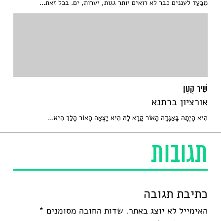
מִבַּעַד לעננים כבר לא רואים יותר גגות, יערות, ים. בכל זאת...
שִׁיר קָטָן
אורציון ברתנא
הִיא הָיְתָה בָּאַגָּדָה הָאוֹר קָרָא לָהּ הִיא יָצְאָה הָאוֹר הָלַךְ הִיא...
תגובות
כתיבת תגובה
האימייל לא יוצג באתר.
שדות החובה מסומנים
*