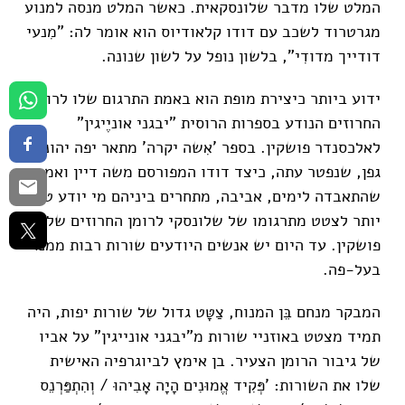
המלט שלו מדבר שלונסקאית. כאשר המלט מנסה למנוע
מגרטרוד לשכב עם דודו קלאודיוס הוא אומר לה: "מִנעי
דודייך מדודִי", בלשון נופל על לשון שנונה.
ידוע ביותר כיצירת מופת הוא באמת התרגום שלו לרומן
החרוזים הנודע בספרות הרוסית "יבגני אוניֶיגין"
לאלכסנדר פושקין. בספר 'אִשה יקרה' מתאר יפה יהונתן
גפן, שנפטר עתה, כיצד דודו המפורסם משה דיין ואמו,
שהתאבדה לימים, אביבה, מתחרים ביניהם מי יודע טוב
יותר לצטט מתרגומו של שלונסקי לרומן החרוזים של
פושקין. עד היום יש אנשים היודעים שורות רבות ממנו
בעל-פה.
המבקר מנחם בֵּן המנוח, צַטָּט גדול של שורות יפות, היה
תמיד מצטט באוזניי שורות מ"יבגני אונייגין" על אביו
של גיבור הרומן הצעיר. בן אימץ לביוגרפיה האישית
שלו את השורות: 'פְּקִיד אֱמוּנִים הָיָה אָבִיהוּ / וְהִתְפַּרְנֵס