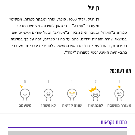
רן יגיל
רן יגיל, יליד 1968, סופר, עורך ומבקר ספרות. ממקימי
ומעורכי "עמדה" - ביטאון לספרות. משמש כמבקר
ספרות ב"הארץ" ובעבר היה מבקר ב"מעריב" ובעל טורים אישיים שם
בנושאי שירה וספרות ילדים. כתב עד כה 11 ספרים, זכה על כך במלגות
ובפרסים, בהם פעמיים בפרס ראש הממשלה לסופרים עבריים. מעורכי
כתב-העת האינטרנטי לספרות "יקוד".
מה דעתכם?
0
1
1
2
1
כתבות נקראות