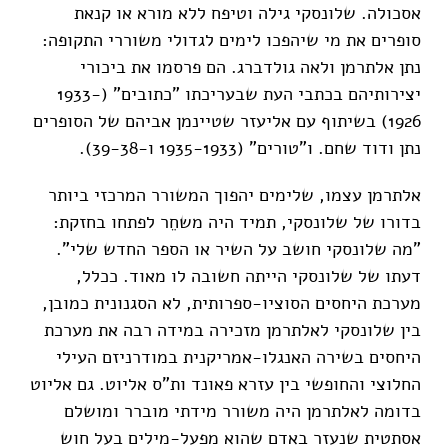
אסכולה. שלונסקי גילה וטיפח ללא מורא או קנאת
סופרים את מי שיהפכו לימים לגדולי משוררי התקופה:
נתן אלתרמן ולאה גולדברג. הם פרסמו את ביכורי
יצירותיהם בכתבי העת שבעריכתו "כתובים" (1933-
1926) בשיתוף עם אליעזר שטיינמן אביהם של הסופרים
נתן ודוד שחם. ו"טורים" (1935-1933 ו-39-38).
אלתרמן עצמו, שלימים יהפוך המשורר המרכזי ביותר
בדורו של שלונסקי, תמיד היה משחֵר לפתחו בחזקת:
"מה שלונסקי חושב על השיר או הספר החדש שלי".
דעתו של שלונסקי הייתה חשובה לו מאוד. ככלל,
מערכת היחסים הסוציו-ספרותית, לא הסגנונית כמובן,
בין שלונסקי לאלתרמן מזכירה במידה רבה את מערכת
היחסים בשירה האנגלו-אמריקנית במודרניזם העילי
החלוצי והחופשי בין עזרא פאונד ות"ס אליוט. גם אליוט
בדומה לאלתרמן היה משורר מידתי מוברר ומושלם
אסתטית שנעזר באדם שהוא מפעל-מילים בעל חוש