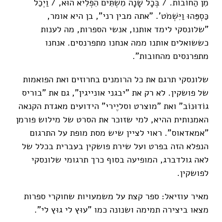
מִן הַחוֹבוֹת. / בְּכָל שָׁנָה מִשְׁתִּים הִפְלִיא הוּא, / וַיְכַל
כַּסְפֵּהוּ וַיִּשְׁמֹט'. "אתה מבין רני", בן היא אומר,
"שלונסקי לימד אותנו, אנשי הספרות, מה לענות
כששואלים אותנו ממה אנחנו מתפרנסים. אנחנו
מתפרנסים מהחובות".
שלונסקי תרגם את כל הרומנים בחרוזים ואת הפואמות
של פושקין. לא רק את "יבגני אונייגין", גם את "בוריס
גוֹדוּנוֹב" ואת "מוצרט וסליֶירי" הידועים מאגדת הקנאה
האמנותית ההיא, למי שזוכר את הסרט של מילוש פורמן
"אמאדאוס". ראוי לציין שיש מסת מופת על התרגום
הנפלא הזה בפרט ועל שירת פושקין בעברית בכלל של
לאה גולדברג, המופיעה בסוף כרך תרגומי שלונסקי
לפושקין.
מאיר עוזיאל: ספר קצת על משמעויות שחוקרי ספרות
מצאו ביצירה תמימה ושנונה כמו "עוּץ לי גוּץ לי".