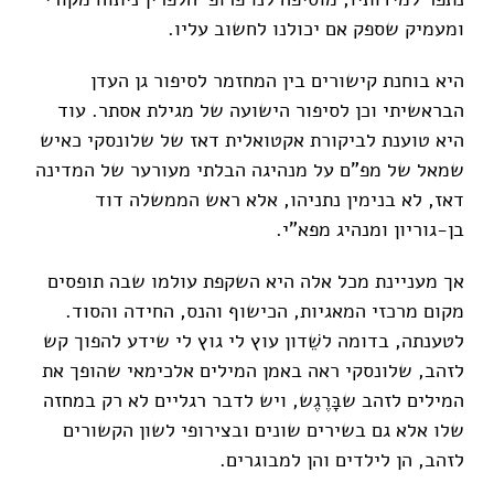
ומעמיק שספק אם יכולנו לחשוב עליו.
היא בוחנת קישורים בין המחזמר לסיפור גן העדן
הבראשיתי וכן לסיפור הישועה של מגילת אסתר. עוד
היא טוענת לביקורת אקטואלית דאז של שלונסקי כאיש
שמאל של מפ"ם על מנהיגה הבלתי מעורער של המדינה
דאז, לא בנימין נתניהו, אלא ראש הממשלה דוד
בן-גוריון ומנהיג מפא"י.
אך מעניינת מכל אלה היא השקפת עולמו שבה תופסים
מקום מרכזי המאגיות, הכישוף והנס, החידה והסוד.
לטענתה, בדומה לשֵׁדון עוץ לי גוץ לי שידע להפוך קש
לזהב, שלונסקי ראה באמן המילים אלכימאי שהופך את
המילים לזהב שבָּרֶגֶש, ויש לדבר רגליים לא רק במחזה
שלו אלא גם בשירים שונים ובצירופי לשון הקשורים
לזהב, הן לילדים והן למבוגרים.