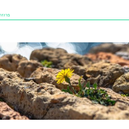
פרוזה
תו איכו
מאמרי
טנא ביכורי
מומלצי
טיפים