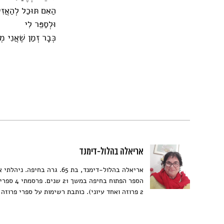
הַאִם תּוּכַל לְהַאֲזִי
וּלְסַפֵּר לִי
כְּבָר זְמַן שֶׁאֲנִי מ
אריאלה בהלול-דימנד
אריאלה בהלול-דימנד, בת 65. גרה בחיפה. ני
2 פרוזה ואחד עיוני). כותבת רשימות על ספרי פרוזה ושירה.