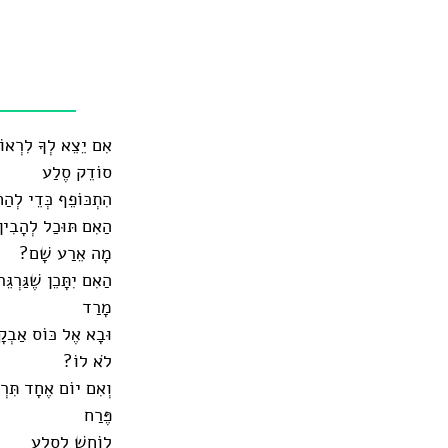
אִם יֵצֵא לְךָ לִרְאוֹ
סוֹדֵק סֶלַע
הִתְכּוֹפֵף כְּדֵי לְהַח
הַאִם תּוּכַל לְהָבִין
מָה אֵרַע שָׁם?
הַאִם יִתָּכֵן שֶׁגַּרְגֵּ
מָרַד
וּבָא אֶל כּוֹס אַבְקָ
לֹא לוֹ?
וְאִם יוֹם אֶחָד תִּר
פֶּרַח
לוֹחֵשׁ לְסֶלַע