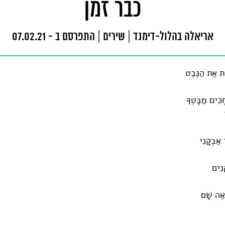
כבר זמן
אריאלה בהלול-דימנד
|
שירים
|
התפרסם ב - 07.02.21
ת אֶת הַנֶּבֶט
ְכִּים מַבָּטְךָ
ר אַבְקָנִי
נִים
ְאֶה שָׁם