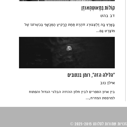
קוֹלוֹת בְּמָאוּטְהָאוּזֶן
דב בהט
בָּאָרֶץ בָּהּ זַלְצְבּוּרְג זוֹהֶרֶת תַּחַת הָרָקִיעַ הַמְּכֻשָּׁף בְּכִשְׁרוֹנוֹ שֶׁל
מוֹצַרְט גַּם...
"הלילה הזה", רומן בכתובים
אילן נוב
בין ארון הספרים לבין חלון ההזזה הבלגי הגדול והפתוח
למרפסת המזרח,...
ויות שמורות לסלונט 2025-2015 ©