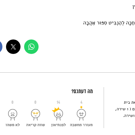
ן
ְחַכָּה לְהַנְבִּיט סִפּוּר אַהֲבָה
מה דעתכם?
הלתי את בית
0
0
14
4
הספר הפתוח בחיפה במשך 21 שנים. פרסמתי 4 ספרים ( 1 שירה,