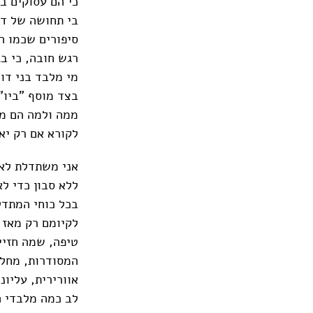
כי הם עסוקים בת
בי תחושה של דז
סיפורים שכמו ה
רגש חובה, כי ב
מי מלבד בני דו
בצד מוסף "ביו" 
ממה ולמה הם מר
לקורא אם רק יאו
אני משתדלת לא 
ללא סבון כדי ל
בכל כוחי המתדל
לקיומם רק מאז 
טיפה, שמה חזיי
המסודרות, מחלי
אוורירית, עליו
לב כמה מלבדי ה