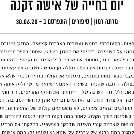
יום בחייה של אישה זקנה
מרתה רמון
|
סיפורים
|
התפרסם ב - 30.06.20
צות. התעוררתי בחמש ועשרים באברים קפואים. המזגן ומנורת 
מוט על השמיכה. כיביתי את המזגן בשלט, שמתי בספר סימנייה
 בפה או ברגל, מתחתי את אבריי לכל הכיוונים וקמתי בזהירות 
בבה שולה לכסות את כתפה ונפלה מן המיטה ושברה את עצמותיה
קבי טבע-נאות כתומים, ניגשתי אל החלון בזהירות כדי שלא א
ולה הרחבה שקניתי כשעוד האמנתי שיהיה מי שיחלוק אותה אי
את חלל חדר השינה שלי, ריווחתי את חווקי התריסים, רחרחתי א
יכתי אל פרחי הגרניום האדומים וכריתי אוזן לרחשי הסביבה. הכ
 ההולכים ונהיים צעירים, לא משמיעים קולות של התעוררות. חז
 בשמיכת הפוך הקלה. לאחר כמה דקות חדלתי לנסות להירדם ש
 ואת שאריות קורי השינה שדבקו בעפעפיי. הדלקתי את הרדיו 
מגור רמון ברגע של עברית על שווא נע ושווא נח; כמה אנשים י