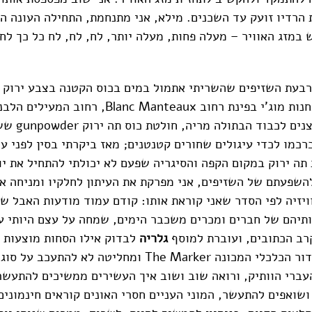
 הרדיו זועק עד השכנים. מילא, אני מתנחמת, התחילה העונה ה
 במזג האוויר – מעלה פחות, מעלה יותר, לח, לח, לח כל כך לח
רבעת השזיפים שהשריתי אתמול במים בכוס הקטנה בצבע ירוק ס
שקניתי בפריז בחנות מוג'י בפינת רחוב anc Manteaux
שנים נזירים קבצ
כמו לכדי עיגולים שחורים קטנטנים; מאז ביקרתי בסין לפני עי
תה ירוק במקום הקפה והסיגריה שפעם לא יכולתי להתחיל את יו
השפעתם של השזיפים, אני מפרקת את העיתון לחלקיו ומניחה א
ויזיה לפי הסדר שאני קוראת אותו: קודם עמוד מודעות האבל ש
יהם של חברים ומכרים משכבר הימים, שמחה על עצם היותי עדי
רב הכתובים, ועוברת למוסף
גלריה
לבדוק אילו הסחות מוצעות 
במהירות על המדור הכלכלי המכונה The Marker ומחליטה לא להתע
העברי הוותיק, ורואה שוב ושוב איך העשירים ממשיכים להתעשר
שואפים להתעשר, המוני העניים חסרי האונים קוראים חינמונים