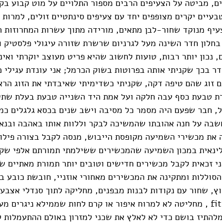
ם, מביטה על הצעיפים הרבים מספור התלויים על מוט קבוע בקי
בעיים יקרים מצופפים יחד עם צעיפים סינתטיים זולים, למרות 
עיף מנוקד שחור-לבן מתאים, מורידה מתוך עשרות המחרוזות ה
ז בחלון חדר השינה מעל לגרניום שרשרת שזורה עיגולי פלסטיק 
, נכון יותר רבות, טועות לחשוב שהיא פריט מעוצב יוקרתי ואיננ
 בכך שקניתי אותה בפרוטות בשוק הכרמל; אני עונדת עגילי כ
ם זוג שהם טיפה דקה, שקניתי כשדימיתי שאיבדתי את הזוג הרא
דת טבעת כסף עבה חלקה ועל אמת היד השנייה טבעת בעלת שתי
ל, חבר שפעם היה מסמר כל מסיבה וישב שנים בכסא גלגלים כמ
שבה על חנה אהובתו שהמשיכה לבקר וללוות אותו באהבה ובנאמ
ה את מכשירי השמיעה מקופסת הייבוש, מנסה לקבל בצורה פילו
ינאית במכון השמיעה שהמכשירים ששילמתי תמורתם אלפי שק
ני זכאית לקבל מכשירים חדישים וטובים יותר תמורת מאתיים ש
הסוללות ומתקינה את המכשירים מאחורי אוזניי, חובשת כובע ב
ץ, שחור עם נקודות לבנות מבפנים, מחליקה לתוך סנדלי אצבע
חרוזים של fitflop , מחליטה לא למרוח איפור או קרם לחות שממילא ניגרים 
להתיז בושם כדי לא לאלץ את שכני למזרון באולם ההתעמלות ל