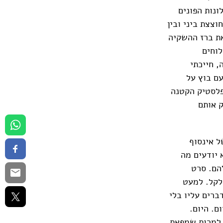
נות הפונים
וצצת ביני ובין
את ברז ההשקיה
לוחים
, חייכתי
עם בוץ על
פלסטיק הקטנה
ק אותם
ל אינסוף
 יודעים מה
הם. סרט
לקל. למעט
ברים עליו בלי
ם. היום.
 למרות שמפאת