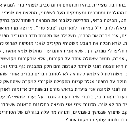
בחרו בו, מציירת בזהירות תוחם אדום סביב שפתיי כדי למנוע א
 ההולכים ומתרבים ומעמיקים מעל לשפתיי, ממלאת את שפתיי 
הט, מביטה בראי, מחליטה לשבור את המראה השחור/לבן בתיק
יאלה להבי ז"ל במיוחד לתערוכת "צבע טרי". מרוצה מן המראה
ם, אני מכבה את הרדיו, מצלילה את חלונות חדר המגורים מפנ
, שלא תכלה את הצבע משטיחי הקילים שאני מוסיפה לפרוס למ
חליפו לי מפרק ירך, שלא אניח אותם עוד מחשש שמא אמעד, למ
 אמרה, מוטב שאתלה אותם על הקירות, אלא שהקירות מקושטים
 היא עצמה לפני שהיתה לצלמת והם חלק מתבנית נוף ביתי ואני
י משתדלת להישמע להוראה לא לסחוב דברים כבדים אחרי שהרי
 תולה על כתפתי עגלת קניות מתקפלת שקניתי למקרה שיתחשק ל
ת לפני שמונה אני צועדת בראש מורם ובשפתיים אדומות לאורך 
עוד יתאהב בי, כדברי שיר העם ההונגרי על נערה שמטיילת על
ים הם לא שיר. מזווית עיני אני מציצה בחלונות הראווה ששרדו
ב שיפוץ שנמשך כשנתיים, ותוהה מה עלה בגורלם של הסוחרים
רו ופתחו עסקים במקום אחר?