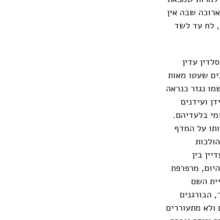
ארוכה שבה אין
, לח עד לשד
לדין עדין
Bl, רחוב המעילים הלבנים שעטו מאות
נים לכבוד הבתולה מריה, חולטת כוס תה ירוק gunpowder ששמו נגזר כנראה
דן ועידנים
מי בלעדיהם.
ותו על המדף
הולכות
ין בין
היום, מרפרפת
כב על סוגיית השם
, הבורגנים
 ולא מתעוררים