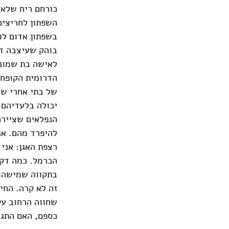
כורחם ריח שלא 
השפתון לחריצים
בשפתון אדום לו
בוהק שעיצבה דנ
לאישה בת שמוני
הדרומית הקופחת
של בתי אחרי שה
יכולה בלעדיהם,
הנפלאים שציירה
להיפרד מהם. אנ
רצפת האגן: אני
הכרמל. כמה דקו
בתקווה שמישהו 
זה לא קרה. החי
שחווה הרחוב עק
כספם, האם התגב