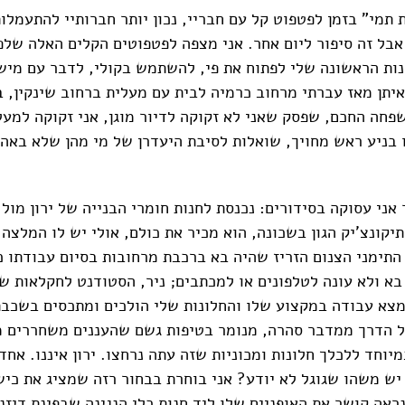
 תמי" בזמן לפטפוט קל עם חבריי, נכון יותר חברותיי להתעמלות
אבל זה סיפור ליום אחר. אני מצפה לפטפוטים הקלים האלה שלפ
ות הראשונה שלי לפתוח את פי, להשתמש בקולי, לדבר עם מישה
תן מאז עברתי מרחוב כרמיה לבית עם מעלית ברחוב שינקין, 
פחה החכם, שפסק שאני לא זקוקה לדיור מוגן, אני זקוקה למע
ו בניע ראש מחויך, שואלות לסיבת היעדרן של מי מהן שלא באה 
אני עסוקה בסידורים: נכנסת לחנות חומרי הבנייה של ירון מול 
יקונצ'יק הגון בשכונה, הוא מכיר את כולם, אולי יש לו המלצה
 התימני הצנום הזריז שהיה בא ברכבת מרחובות בסיום עבודתו 
בא ולא עונה לטלפונים או למכתבים; ניר, הסטודנט לחקלאות 
מצא עבודה במקצוע שלו והחלונות שלי הולכים ומתכסים בשכב
ל הדרך ממדבר סהרה, מנומר בטיפות גשם שהעננים משחררים 
מיוחד ללכלך חלונות ומכוניות שזה עתה נרחצו. ירון איננו. אח
 יש משהו שגוגל לא יודע? אני בוחרת בבחור רזה שמציג את כי
ראה קושר את האופניים שלו ליד חנות כלי הנגינה שבפינת דיזנ