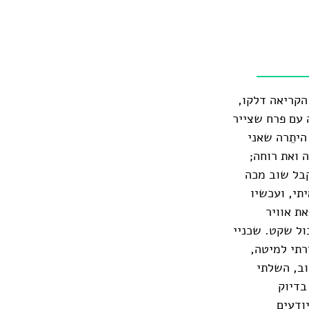
הקריאה דלקו,
 עם פרח שצייר
היתֵרה שאני
 ואת רוחה;
קבל שוב מכה
תי, ועכשיו
ת אוויר
ול שקט. שכניי
רתי למיטה,
וב, השלתי
בדיוק
ודעים