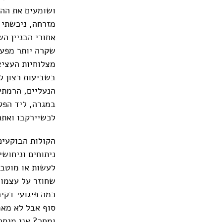
ושומעים את ההב
מזרחה, ניכשתי 
אחורי הבניין ה
שקרה יותר מפעם
מצלוחיות העציצ
בשביעות רצון ל
הנעליים, הרמתי
במגרה, ליד הפק
לכשיירקבו ואתח
הקולות הבוקעים
ניתוחים וניחוש
לעשות או מוטב 
שחוזר על עצמו 
כמה פיגועי דקי
סוף אבל לא מאמ
ומחר? אני מנסה