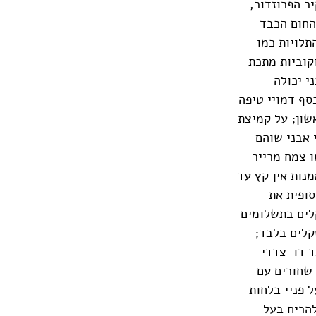
ר הפרוזדור,
החום הכבד
תלויות כמו
וקוביות מתכת
י יכולה
סף דמויי טיפה
שון; על קמיצת
 אבני שוהם
ו צמח מרייר
נות אין קץ עד
סופית את
לים בתשלומים
קלים בלבד;
ד דו-צדדי
 שחורים עם
מעל פניי בלחות
הריח בעל