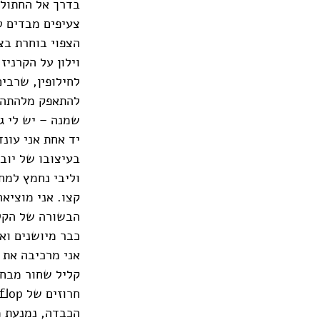
בדרך אל החתולי
צעיפים מבדים ט
הצפוי בוחרת בצ
וילון על הקרני
לחילופין, שרבים
להתאפק מלהתהדר
שמנה – יש לי ג
יד אחת אני עונ
בעיצובו של יוב
וליבי נחמץ למח
קצו. אני מוציא
הבשורה של הקל
כבר מיושנים וא
אני מרכיבה את 
קליל שחור מבחו
הכבדה, נמנעת מ