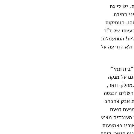
. יש לי גם
ני תחילת
ו. הוותיקות
בעצתו של ד"ר
לית! המתעמלות
ולא הודיעה על
"בית תמי"
 גם על מנקה
כמחלק דואר,
שהשלים הכנסה
ת אבק צהבהב
מפעם לפעם
ד העובדים מציע
שוריו באמצעות
גוף סנטר, לוקח