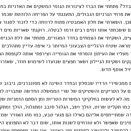
דל? פתחתי את הברז לצינורות הגומי המשקים את האדניות בחלו
את פרחי הגרניום הנבולים, התענגתי על הפריחה הלוהטת שכמו ח
שכן. השארתי את חלון האמבטיה פתוח לרווחה כדי לזכור לסגור 
 ששכחתי אותו ומים רבים זרמו לבטלה. רוקנתי שאריות מים ד
ים, השקיתי את הצמחים בחדר המגורים, פתחתי את דלת הכניסה
מראה שטיח הרגליים הצבעוני המיותר כי איפה עדיין מתהלכים 
 מעליו את העיתון והסרתי את הגומייה וצירפתי אותה לקופסת ה
קים ושקיות הניילון ושאר חפצים שנועדו לשימוש חוזר, שאזרו
יל אוסף חדש.
 ממכשירי הרדיו שבסלון ובחדר השינה לא מסונכרנים; גיבוב ש
ים על הטריקים והשטיקים של שרי הממשלה החדשה שחבריה לא
מה לא לעשות בחלקיקי המשרות הטריות ומן הסתם הזמניות של
כמו תקליט שרוט, הולך ושב, הגלגל סובב ומתגלגל, הולך ומתק
רה שמתייחסים אליהם כאילו הם פגעי טבע, כמו מזג האוויר שמד
ינים שאפשר ולא טורחים לשנות אותו, שום דבר לא התפוצץ היו
 להתמקד ולהקשיב לתחזית מזג האוויר. אני שוב מפספסת אותו