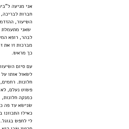
אני מגיעה ל"בית
חברות לבריכה, 
השיעור, ההזדמנ
שאני מתעמלת אי
לבהר, רופא המש
מברכות זו את ז
כך מראש.
עם סיום השיעור 
לשאול אותו על ת
חלונות. רחמים,
פשוט נעלם, לא 
כמנקה חלונות, 
שנישא עד פה כ
כאילו התכוונו ב
לי לחפש בגוגל.
סרטון שבו הוא נ