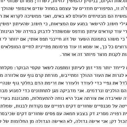
לאות הקיום, בניסיון להמשיך לחיות, לשרוד; ממרום שנותי יותר
'ה וו, הסיפורים חוזרים על עצמם במחול שדים אינסופי שהולך 
משיח הם מבטיחים ולעולם לא באים, ואני ממשיכה לקרוא את הע
גילי חשוב להישאר במגע עם המציאות, כי חשוב שהעיתון ימשיך
רי עוד קוראים עיתון מודפס שמשתדל לדבוק במידה של הגינות?
כי משהו בתמונת השער של זוג חייכני תפס אותי; אם יוותר לי ז
וצים כל כך, או שמא זו עוד פרסומת פתיינית לחיים המופלאים
ת לקנות מוצר מיותר זה או אחר.
לייחד יותר מדי זמן לעיתון ומתפנה לשאר טקסי הבוקר: מקלחת
א לגרות את העור ההולך ומתייבש, מורחת קרם גוף עם אלוורה מ
דל את גפיי כדי לעודד ולעורר את זרימת הדם בחלקי גוף שנהיי
הם הולכים ונרדמים. אני מדביקה מגן לתחתונים כדי למנוע מבו
ה שאיבדה את צורתה אבל היא נוחה להתעמלות, מתבוננת בערי
טה על מכנסיים שחורים דקים רפויים עם נקודות לבנות, שמלת 
נית רפויה מסריג דק בצבע חמאה עם פסים שחורים דקים שכיבסת
כול דק; אני אישה גדולה, לא האישה הגדולה מן החלומות של ק