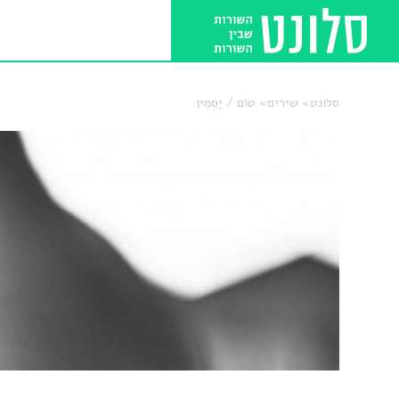
סלונט
שירים
טוֹם / יַסְמִין