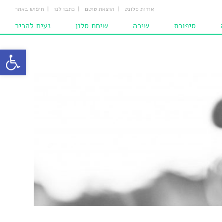
אודות סלונט
הוצאת טוטם
כתבו לנו
חיפוש באתר
סיפורת
שירה
שיחת סלון
נעים להכיר
ת
סיפורים
שירים
מחשבות
פתח סרגל
ם
סיפורים לילדים
המומלצים
הומאז'ים
ם‎‎
שירים לילדים
ם