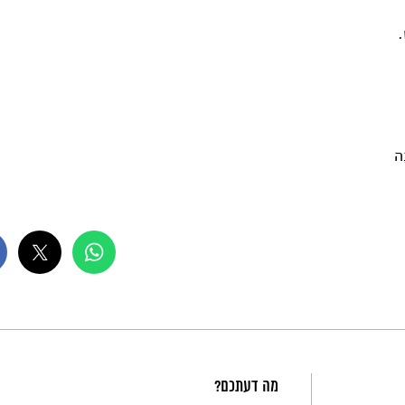
.
ָה
מה דעתכם?