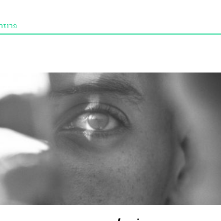
פרוזה
תו איכו
מאמרי
טנא ביכורי
מומלצי
טיפים