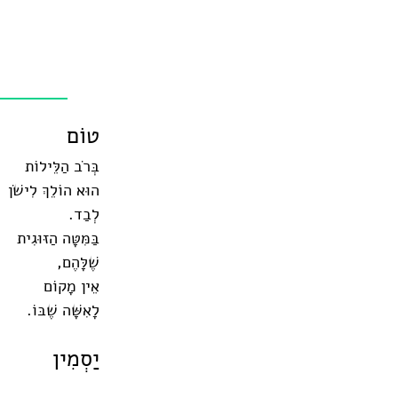
טוֹם
בְּרֹב הַלֵּילוֹת
הוּא הוֹלֵךְ לִישֹׁן
לְבַד.
בַּמִּטָּה הַזּוּגִית
שֶׁלָּהֶם,
אֵין מָקוֹם
לָאִשָּׁה שֶׁבּוֹ.
יַסְמִין