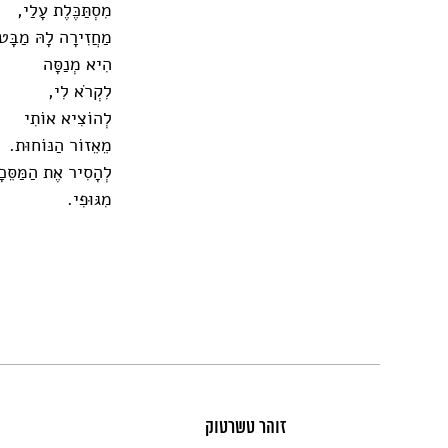
מִסְתַּכֶּלֶת עָלַי,
מַחֲזִירָה לָהּ מַבָּט
הִיא מְנַסָּה
לִקְרֹא לִי,
לְהוֹצִיא אוֹתִי
מֵאֵזוֹר הַנּוֹחוּת.
לְהָסִיר אֶת הַמַּסֵּכ
מִגּוּפִי.
זוהר טשרטוק