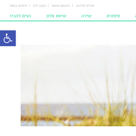
אודות סלונט
הוצאת טוטם
כתבו לנו
חיפוש באתר
סיפורת
שירה
שיחת סלון
נעים להכיר
ת
סיפורים
שירים
מחשבות
פתח סרגל
ם
סיפורים לילדים
המומלצים
הומאז'ים
ם‎‎
שירים לילדים
ם