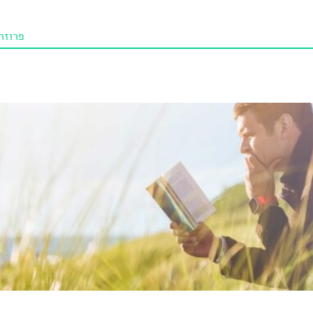
פרוזה
תו איכו
מאמרי
טנא ביכורי
מומלצי
טיפים