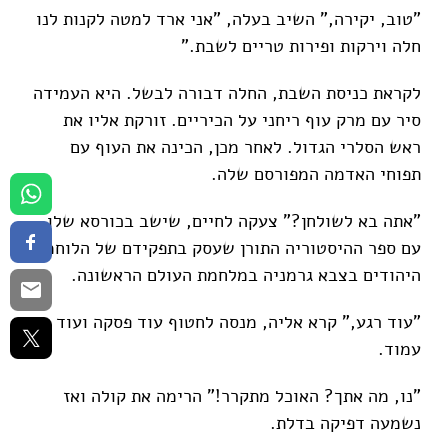
"טוב, יקירה,” השיב בעלה, "אני ארד למטה לקנות לנו
חלה וירקות ופירות טריים לשבת.”
לקראת כניסת השבת, החלה דבורה לבשל. היא העמידה
סיר עם מרק עוף ריחני על הכיריים. זורקת אליו את
ראש הסלרי הגדול. לאחר מכן, הכינה את העוף עם
תפוחי האדמה המפורסם שלה.
"אתה בא לשולחן?” צעקה לחיים, שישב בכורסא שלו
עם ספר ההיסטוריה התורן שעסק בתפקידם של הלוחמים
היהודים בצבא גרמניה במלחמת העולם הראשונה.
"עוד רגע,” קרא אליה, מנסה לחטוף עוד פסקה ועוד
עמוד.
"נו, מה אתך? האוכל מתקרר!” הרימה את קולה ואז
נשמעה דפיקה בדלת.