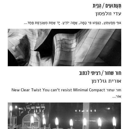
תַּעְתּוּעִים / הַבַּיִת
עדי וולפסון
גּוּף מְתַעְתֵּעַ, הַנֶּפֶשׁ פִּי כַּמָּה, אַתָּה יוֹדֵעַ. יָד אַחַת מְאַגְרֶפֶת פַּחַד...
חור שחור / רציתי לכתוב
אורית גולדמן
חור שחור New Clear Twist You can't resist Minimal Compact
אוֹר...