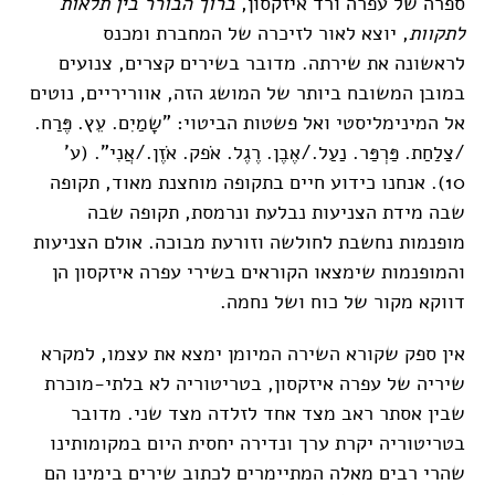
ספרה של עפרה ורד איזקסון,
ברוך הבורר בין תלאות
לתקוות
, יוצא לאור לזיכרה של המחברת ומכנס
לראשונה את שירתה. מדובר בשירים קצרים, צנועים
במובן המשובח ביותר של המושג הזה, אווריריים, נוטים
אל המינימליסטי ואל פשטות הביטוי: "שָמַיִם. עֵץ. פֶּרַח.
/צַלַחַת. פַּרְפַּר. נַעַל./אֶבֶן. רֶגֶל. אֹפק. אֹזֶן./אֲנִי". (ע'
10). אנחנו כידוע חיים בתקופה מוחצנת מאוד, תקופה
שבה מידת הצניעות נבלעת ונרמסת, תקופה שבה
מופנמות נחשבת לחולשה וזורעת מבוכה. אולם הצניעות
והמופנמות שימצאו הקוראים בשירי עפרה איזקסון הן
דווקא מקור של כוח ושל נחמה.
אין ספק שקורא השירה המיומן ימצא את עצמו, למקרא
שיריה של עפרה איזקסון, בטריטוריה לא בלתי-מוכרת
שבין אסתר ראב מצד אחד לזלדה מצד שני. מדובר
בטריטוריה יקרת ערך ונדירה יחסית היום במקומותינו
שהרי רבים מאלה המתיימרים לכתוב שירים בימינו הם