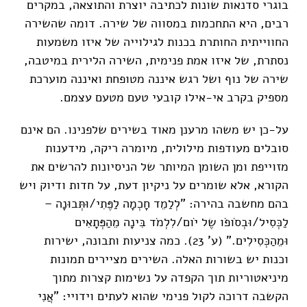
בוגרי סדנאות שונות לכתיבה יוצרת והתוצאה, במקרים
רבים, היא התחכמות במסווה של שירה. דומה שהשירה
החווייתית החותרת בכנות לגילוייה של איזו משמעות
נסתרת, של איזו אמת פנימית, השירה הלירית במיטבה,
שירה של נוף ושל רגש איננה מטופחת ואיננה מוערכת
מספיק בקרב אי-אילו קובעי טעם מטעם עצמם.
על-כן יש משהו מרענן מאוד בשירים שלפנינו. הם אינם
סובלים מעודפות מילולית, מיומרה ריקה, מידענות
מזוייפת ומן השומן המיותר של הניסיונות להרשים את
הקורא, אלא שומרים על ניקיון דעת, על חדות ודיוק ויש
בהם מחשבה בהירה: "לְלַמֵד חָכְמָה לַפֶּתִי/וּתְּבוּנָה –
לַכְּסִיל/וּבְסֹופֹו שֶל יֹום/לִלְמֹד בִּינָה מֵהַפְּּתָאִים
וּמֵהַכְּסִילִים." (ע' 23). כמה צניעות ותבונה, ישירות
וכנות יש בשורות האלה. השירים מציירים תמונות
מיניאטוריות תוך הקפדה על נשימות קצרות מתוך
הקשבה דרוכה לקול פנימי שהוא לעתים וידויי: "אֲנִי