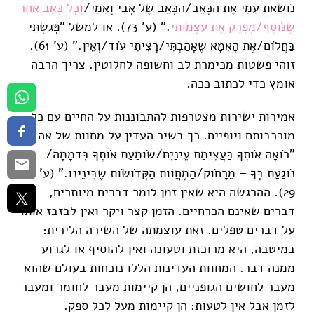
נֹושֵאת עִמִי אֶת הַכְּאֵב/הַכְּאֵב שֶל אָבִי וְאִמִי/
וְכָל כְּאֵב אַחֵר
שֶנֹּוסָף/מְפָרֵק אֶת עַצְמֹותַי
." (ע' 73). או למשל "פָּגַשְתִּי
בַּחֲלֹום/אֶת הָאִמָא שֶאָהַבְתִּי/רָצִיתִי עֹוד/וְאֵין." (ע' 61).
זוהי פשטות מכימרת לב וחשופה לחלוטין. צריך הרבה
אומץ כדי לכתוב ככה.
אמירות ישירות מצטרפות להתבוננות על החיים עם כל
מורכבותם ויופיים. כך בשיר העדין על מחוות של אהבה:
"רֹואָה אֹותְךָ בַּעֲצִימַת עֵינַיִם/שֹומַעַת אֹותְךָ בִּדמָמָה/
נֹוגַעַת בְּךָ – מֵרָחֹוק/הַמֶחֱוֹות הַקְּדֹושֹות שֶבֵּינֵינו." (ע'
29). ההרגשה היא שאין זמן לומר דברים מיותרים,
דברים שאינם הכרחיים. הזמן קצר ויקר ואין לבזבז אותו
על דברים טפלים. זאת עוצמתה של השירה הלירית:
במיטבה, היא מרוכזת וטעונה ואין להוסיף או לגרוע
ממנה דבר. המחוות העדינות הללו נוכחות בעולם שהוא
מעבר לחושים הגופניים, הן קיימות מעבר לחומר ומעבר
לזמן אבל אין לטעות: הן קיימות מעל לכל ספק.