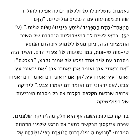
נאמנות טוטלית לרגש וללשון יכולה אפילו להוליד
שורות מפתיעות עם היבטים פוליטיים: "הַדָּם
הַמְאַחֵד/הַדָּם הַמַפְרִיד/פֹּוסֵעַ בֵּינֵינוּ/טִפֹּות טִפֹּות." (ע'
32). כדאי לשים לב למיצלוליות הנהדרת של השיר
התמציתי הזה, ניתן ממש לשמוע את הדם הפוסע
טי-פות טי-פות, כמו טפיפות של צעדי הדם. השיר הזה
מתכתב עם שיר אחד נפלא של אמיר גלבע, "בעלטת":
"אם יראוני אבן ואומר אבן יאמרו אבן./אם יראוני עץ
ואומר עץ יאמרו עץ./אך אם יראוני דם ואומר דם יאמרו
צבע./אם יראוני דם ואומר דם יאמרו צבע." ליריקה
צרופה שכזאת מקלפת בקלות את כל מסכות הצביעות
של הפוליטיקה.
בדיקת גבולות השפה אף היא חלק מהליריקה שלפנינו.
עפרה איזקסון מבקשת לתאר את הרגע שלפני התהוות
המלים: "תְּנוּעַת הַ ־פוּ/בָּרוּחַ הַנֹּוצֶרֶת בְּפִי/נִשְלַחַת אֶל