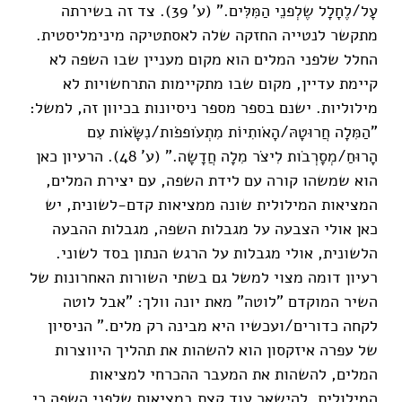
עָל/לֶחָלָל שֶלְפנֵי הַמִּלִּים." (ע' 39). צד זה בשירתה
מתקשר לנטייה החזקה שלה לאסתטיקה מינימליסטית.
החלל שלפני המלים הוא מקום מעניין שבו השפה לא
קיימת עדיין, מקום שבו מתקיימות התרחשויות לא
מילוליות. ישנם בספר מספר ניסיונות בכיוון זה, למשל:
"הַמִּלָה חֲרוּטָהּ/הָאֹותִיוֹת מִתְעֹופפֹות/נִשָּׂאֹות עִם
הָרוּחַ/מְסָרְבֹות לִיצֹר מִלָה חֲדָשָה." (ע' 48). הרעיון כאן
הוא שמשהו קורה עם לידת השפה, עם יצירת המלים,
המציאות המילולית שונה ממציאות קדם-לשונית, יש
כאן אולי הצבעה על מגבלות השפה, מגבלות ההבעה
הלשונית, אולי מגבלות על הרגש הנתון בסד לשוני.
רעיון דומה מצוי למשל גם בשתי השורות האחרונות של
השיר המוקדם "לוטה" מאת יונה וולך: "אבל לוטה
לקחה כדורים/ועכשיו היא מבינה רק מלים." הניסיון
של עפרה איזקסון הוא להשהות את תהליך היווצרות
המלים, להשהות את המעבר ההכרחי למציאות
המילולית, להישאר עוד קצת במציאות שלפני השפה כי