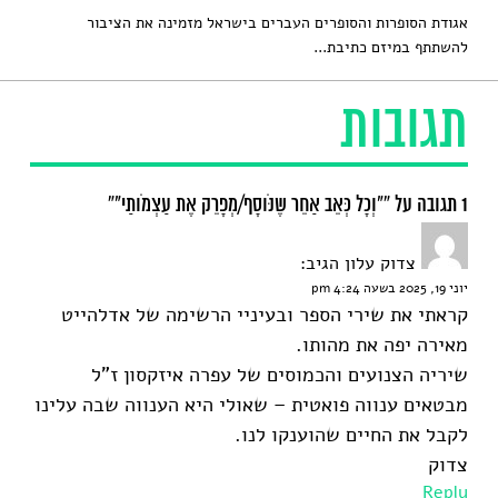
אגודת הסופרות והסופרים העברים בישראל מזמינה את הציבור
להשתתף במיזם כתיבת...
תגובות
1 תגובה על “"וְכָל כְּאֵב אַחֵר שֶנֹּוסָף/מְפָרֵק אֶת עַצְמֹותַי"”
צדוק עלון
הגיב:
יוני 19, 2025 בשעה 4:24 pm
קראתי את שירי הספר ובעיניי הרשימה של אדלהייט
מאירה יפה את מהותו.
שיריה הצנועים והכמוסים של עפרה איזקסון ז"ל
מבטאים ענווה פואטית – שאולי היא הענווה שבה עלינו
לקבל את החיים שהוענקו לנו.
צדוק
Reply