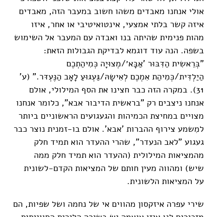
אולי אנחנו מאבדים משהו חשוב במעבר הזה, מאבדים
איזה קשר בלתי אמצעי, אינטואיטיבי או אחר, איזו
מהות פנימית שהיתה בנו ואבדה עם המעבר אל השימוש
בשפה. הנה עוד דוגמא לבדיקת הגבולות הזאת:
"בְּרֵאשִית הַדִּבּוּר 'אַבָּא׳/מְצוּיָה כְּמִיהַתְכֶם
הַיַלְדִּית/כְּמִיהַת אִמְכֶם לְאִישָהּ/גַּעְגּוּעַ לָאָב הַנֶּעְדּר." (ע'
31). במקרה הזה כבר חצינו את הסף המילולי, אולם
אנחנו ניצבים רק "בראשית הדיבור אבא", כלומר אנחנו
מצויים במחיצת הכמיהות והגעגועים הראשוניים ביותר
למִשמע צירוף ההברות 'אבא'. אולם בו-זמנית נוצר כבר
געגוע "לאב הנעדר", שהרי ההעדר הוא תמיד חלק
מהמציאות המילולית (ההעדר הוא תמיד חלק ממה
שיש) ומהווה מעין חותם של המציאות הקדם-לשונית
על המציאות הלשונית.
שירי עפרה איזקסון מהווים אי של נחמה ושל שפיות, הם
מזכירים לנו איזו עוצמה יש בשירה הלירית החווייתית,