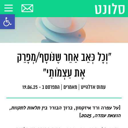
פתח סרגל
"וְכָל כְּאֵב אַחֵר שֶנֹּוסָף/מְפָרֵק
אֶת עַצְמֹותַי"
עמוס אדלהייט
|
מאמרים
|
התפרסם ב - 19.06.25
[על עפרה ורד איזקסון,
ברוך הבורר בין תלאות לתקוות,
הוצאת עמדה, 2025
]