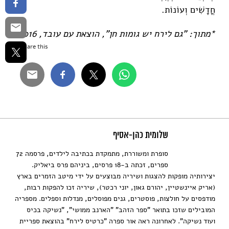
חֳדָשִׁים וְעוֹנוֹת.
*מתוך: "גם לירח יש גומות חן", הוצאת עם עובד, 2016.
Share this...
שלומית כהן-אסיף
סופרת ומשוררת, מתמקדת בכתיבה לילדים, פרסמה 72
ספרים, זכתה ב-18 פרסים, ביניהם פרס ביאליק.
יצירותיה מופקות להצגות ושיריה מבוצעים על ידי מיטב הזמרים בארץ
(אריק איינשטיין, יהורם גאון, יוני רכטר), שיריה זכו להפקות רבות,
מודפסים על חולצות, פוסטרים, גנים מפוסלים, מנדלות וספלים. מספריה
המובילים שזכו בתואר "ספר הזהב" "הארנב ממושי", "נשיקה בכיס
ועוד נשיקה". לאחרונה ראה אור ספרה "כרטיס לירח" בהוצאת ספריית