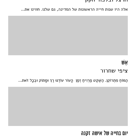
אלה היו שנות חייה הראשונות של המדינה, גם שלנו. חווינו את...
אֵשׁ
ציפי שחרור
הַמּוֹחַ מִתְרוֹקֵן. הַשֶּׁקֶט מַרְוִיחַ זְמַן הָעוֹר עוֹדֶנּוּ רַךְ וּמָתוֹק וּבְכָל זֹאת...
יום בחייה של אישה זקנה