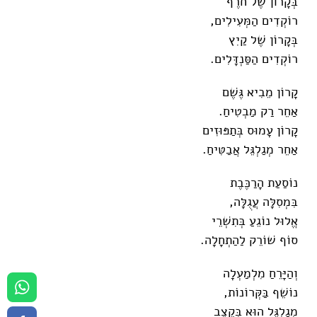
בְּקָרוֹן שֶׁל חֹרֶף
רוֹקְדִים הַמְּעִילִים,
בְּקָרוֹן שֶׁל קַיִץ
רוֹקְדִים הַסַּנְדָּלִים.
קָרוֹן מֵבִיא גֶּשֶׁם
אַחֵר רַק מַבְטִיחַ.
קָרוֹן עָמוּס בְּתַפּוּזִים
אַחֵר מְגַלְגֵּל אֲבַטִּיחַ.
נוֹסַעַת הָרַכֶּבֶת
בִּמְסִלָּה עֲגֻלָּה,
אֱלוּל נוֹגֵעַ בְּתִשְׁרֵי
סוֹף שׁוֹרֵק לַהַתְחָלָה.
וְהַיָּרֵחַ מִלְמַעְלָה
נוֹשֵׁף בַּקְּרוֹנוֹת,
מְגַלְגֵּל הוּא בְּקֶצֶב