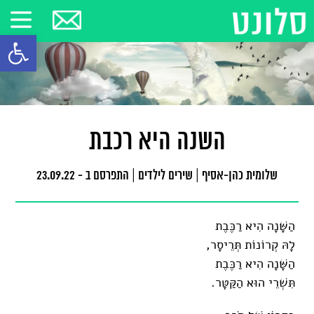
פתח סרגל
השנה היא רכבת
שלומית כהן-אסיף
|
שירים לילדים
|
התפרסם ב - 23.09.22
הַשָּׁנָה הִיא רַכֶּבֶת
לָהּ קְרוֹנוֹת תְּרֵיסָר,
הַשָּׁנָה הִיא רַכֶּבֶת
תִּשְׁרֵי הוּא הַקַּטָּר.