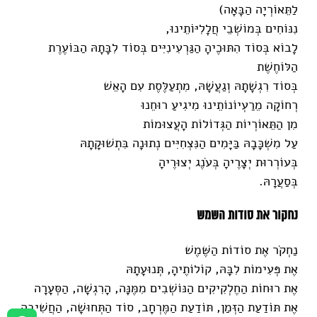
לַתֵּאוֹרְיָה הַבָּאָה)
נִנּוֹחִים בְּמוֹשְׁבֵי חֲלָלִיּוֹתֵינוּ,
לָבוֹא בְּסוֹד הִתּוּכֶיהָ הַגַּרְעִינִיִּים בְּסוֹד לִבָּתָהּ הַבּוֹעֶרֶת
הַלּוֹחֶשֶׁת
בְּסוֹד רִגְשָׁתָהּ וְגַעֲשָׁהּ, מִתְעַלֶּסֶת עִם הָאֵשׁ
רְחוֹקָה מֵרַעְיוֹנוֹתֵינוּ מִיגִיעַ רוּחֵנוּ
מִן הַתֵּאוֹרְיוֹת הַגְּדוֹלוֹת הָעֲצוּמוֹת
עַל מִשְׁכָּבָהּ בַּיָּמִים הַנִּצְחִיִּים נְתוּנָה בִּתְשׁוּקָתָהּ
בְּעוֹרְרוּת יְצָרֶיהָ בְּעֹנֶג יְצוּרֶיהָ
בְּסַעֲרָהּ.
נחקור את סודות השמש
נַחְקֹר אֶת סוֹדוֹת הַשֶּׁמֶשׁ
אֶת פְּעִימוֹת לִבָּהּ, קוֹלוֹתֶיהָ, תְּנוּעָתָהּ
אֶת רוּחוֹת הַחֶלְקִיקִים הַנּוֹשְׁבִים מִמֶּנָּה, הָרִגְשָׁה, הַסְּעָרָה
אֶת תּוֹדַעַת הַזְּמַן, תּוֹדַעַת הַמֶּרְחָב, סוֹד הַתְּחוּשָׁה, הַחֲשִׁיבָה