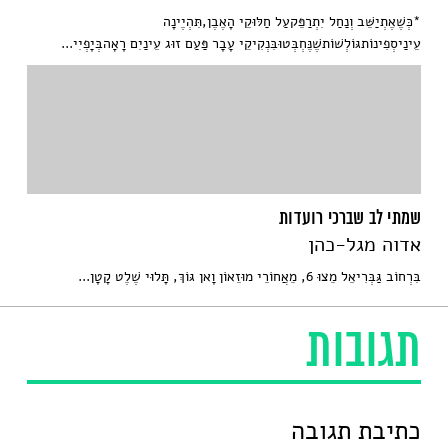
*כְּשֶׁאֶתְיַשֵּׁב וְנַחַל יִתְרַפֵּקעַל חַלּוּקֵי הָאֶבֶן,תִּהְיֶינָה
עֵינַיסְפִינוֹתגּוֹלְשׁוֹתשֶׁנֶּחְבְּטוּבִּנְקִיקֵי עָבָר פַּעַם זוּג עֵינַיִם רָאָהבְּיָפְיִי...
שמתי לב שברכי רועדות
אדוה מגל-כהן
בִּרְחוֹב גַּבְּרִיאֵל מֵצוּ 6, מֵאֲחוֹרֵי מוּזֵאוֹן וָאן גּוֹךְ, תָּלוּי שֶׁלֶט קָטָן...
תגובות
כתיבת תגובה