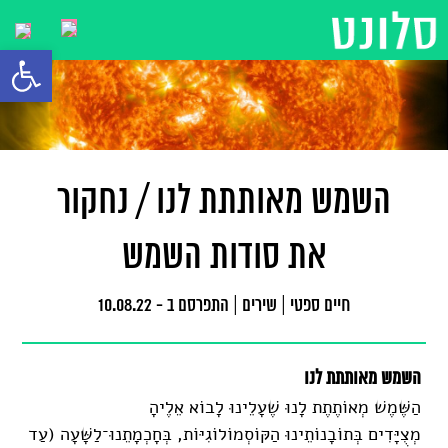
פתח סרגל
השמש מאותתת לנו / נחקור
את סודות השמש
חיים ספטי
|
שירים
|
התפרסם ב - 10.08.22
השמש מאותתת לנו
הַשֶּׁמֶשׁ מְאוֹתֶתֶת לָנוּ שֶׁעָלֵינוּ לָבוֹא אֵלֶיהָ
מְצֻיָּדִים בְּתוֹבָנוֹתֵינוּ הַקּוֹסְמוֹלוֹגִיּוֹת, בְּחָכְמָתֵנוּ־לַשָּׁעָה (עַד