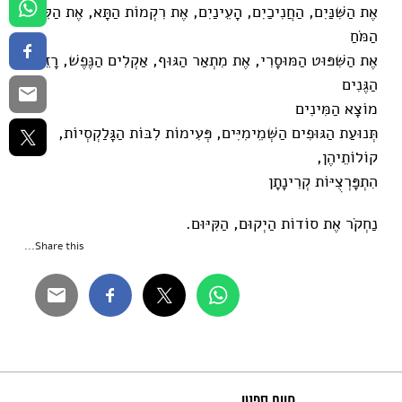
אֶת הַשִּׁנַּיִם, הַחֲנִיכַיִם, הָעֵינַיִם, אֶת רִקְמוֹת הַתָּא, אֶת הַלֵּב,
הַמֹּחַ
אֶת הַשִּׁפּוּט הַמּוּסָרִי, אֶת מִתְאַר הַגּוּף, אַקְלִים הַנֶּפֶשׁ, רָזֵי
הַגֶּנִים
מוֹצָא הַמִּינִים
תְּנוּעַת הַגּוּפִים הַשְּׁמֵימִיִּים, פְּעִימוֹת לִבּוֹת הַגָּלַקְסְיוֹת,
קוֹלוֹתֵיהֶן,
הִתְפָּרְצֻיּוֹת קְרִינָתָן
נַחְקֹר אֶת סוֹדוֹת הַיְקוּם, הַקִּיּוּם.
Share this...
חיים ספטי