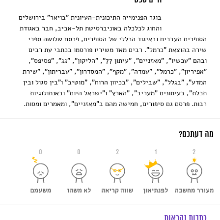
בוגר הפנימייה התיכונית-העיונית "בויאר" בירושלים
והחוג לכלכלה באוניברסיטת תל-אביב, חבר באגודת
הסופרים העברים ובאיגוד הכללי של הסופרים, פרסם שלושה ספרי
שירה בהוצאת "כרמל". רבים מאד משיריו פורסמו בכתבי עת רבים
ובהם "עכשיו", "מאזניים", "עיתון 77", "הליקון", "גג", "פסיפס",
"אפיריון", "כרמל", "עמדה", "מקף", "המסדרון", "עבריתון", "שירת
המדע", "בגלל", "שבילים", "בכיוון הרוח", "מוטיב" ו"בין סגול ובין
תכלת", בעיתונים "מעריב", "הארץ" ו"ישראל היום" ובאנתולוגיות
רבות. פרסם גם סיפורים, חמישה מהם ב"מאזניים", ומאמרים ומסות.
מה דעתכם?
0
0
2
1
2
כתבות נקראות