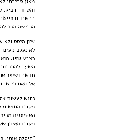
מאזן סביבתי לא 
והטיון הדביק, 
בבשרו ובחיישני
הנכישה הגדולה א
ציון היסס ולא 
לא נעלם מעינו 
כצבע גופו. הוא
השעה להתגרות מ
חדשה ושיפר את 
אל מאחורי שיח 
נחוש לעשות את 
מקורו המושחז לפ
האימתנים מכים 
מקורו האיתן של 
"חיסלת אותי, חב