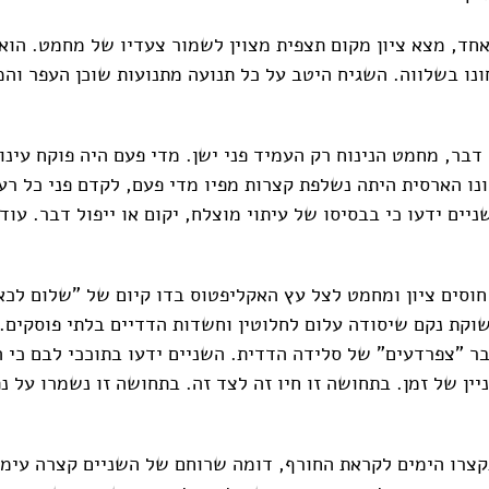
אחד, מצא ציון מקום תצפית מצוין לשמור צעדיו של מחמט. הוא
ונו בשלווה. השגיח היטב על כל תנועה מתנועות שוכן העפר וה
בר, מחמט הנינוח רק העמיד פני ישן. מדי פעם היה פוקח עינו 
נו הארסית היתה נשלפת קצרות מפיו מדי פעם, לקדם פני כל רעה
יים ידעו כי בבסיסו של עיתוי מוצלח, יקום או ייפול דבר. עוד
 חוסים ציון ומחמט לצל עץ האקליפטוס בדו קיום של "שלום לכא
וקת נקם שיסודה עלום לחלוטין וחשדות הדדיים בלתי פוסקים.
ר "צפרדעים" של סלידה הדדית. השניים ידעו בתוככי לבם כי ה
יין של זמן. בתחושה זו חיו זה לצד זה. בתחושה זו נשמרו על נ
רו הימים לקראת החורף, דומה שרוחם של השניים קצרה עימם