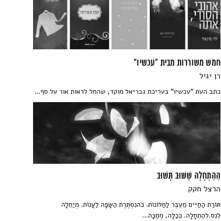
חמש משוררות מבית "עכשיו"
רן יגיל
כתב העת "עכשיו" בעריכת גבריאל מוקד, שהחל לראות אור על סף...
הַהַתְחָלָה שֶׁשּׁוּב תָּשׁוּב
הרצל חקק
תּוֹרַת הַחַיִּים מֵעֵבֶר לַחַלּוֹנוֹת. כֹּהנִסְתֶּרֶת הַשָּׂפָה לַעֲנוֹת. מְיַחֵלָה
לְנֵס.לְהַתְחָלָה. כְּכַלָּה, מְחַכָּה...