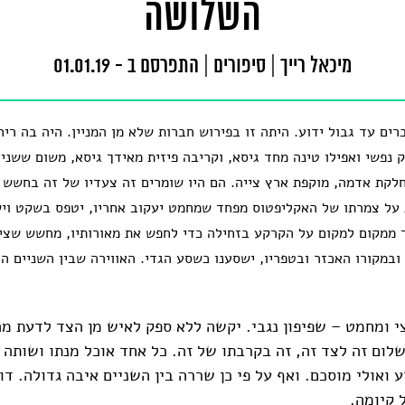
השלושה
מיכאל רייך
|
סיפורים
|
התפרסם ב - 01.01.19
ברים עד גבול ידוע. היתה זו בפירוש חברות שלא מן המניין. היה בה רי
ק נפשי ואפילו טינה מחד גיסא, וקריבה פיזית מאידך גיסא, משום ששני
לקת אדמה, מוקפת ארץ צייה. הם היו שומרים זה צעדיו של זה בחשש 
על צמרתו של האקליפטוס מפחד שמחמט יעקוב אחריו, יטפס בשקט וישי
ממקום למקום על הקרקע בזחילה כדי לחפש את מאורותיו, מחשש שציון
ובמקורו האכזר ובטפריו, ישסענו כשסע הגדי. האווירה שבין השניים הי
צי ומחמט – שפיפון נגבי. יקשה ללא ספק לאיש מן הצד לדעת מה
לום זה לצד זה, זה בקרבתו של זה. כל אחד אוכל מנתו ושותה מ
ע ואולי מוסכם. ואף על פי כן שררה בין השניים איבה גדולה. ד
 קיומה.