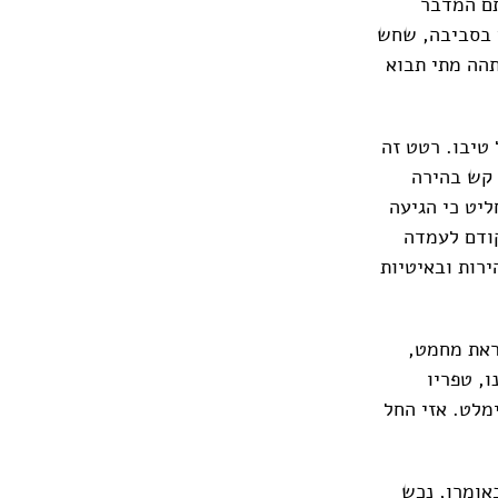
תם המדבר
ם בסביבה, שחש
תהה מתי תבוא
 טיבו. רטט זה
 קש בהירה
ליט כי הגיעה
קודם לעמדה
רות ובאיטיות
ראת מחמט,
ו, טפריו
מלט. אזי החל
באומרו, נכש