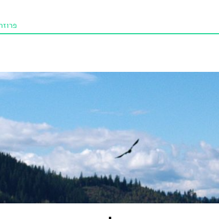
פרוזה
תו איכו
מאמרי
טנא ביכורי
מומלצי
טיפים