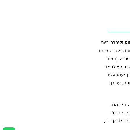
חוק וקירבה בעת
הם נזקקו למזונם
מתמשך: ציון
ם קץ לחייו,
 יעוט עליו
תה, על כן,
 ביניהם.
ימיו כפי
ומה שרק הם,