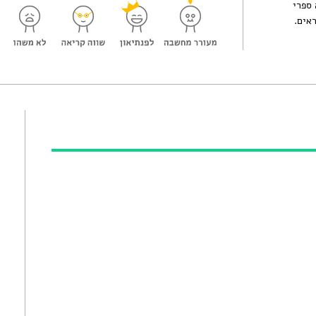
 ספרי
אים.