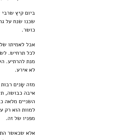
ביום קיץ שרבי 
שכנו שנח על גח
כושר.
אבל לאמיתו של ד
לכל תרחיש. לשו
מנת להרתיע. השנ
לא אירע.
מזה שָנים רבות
איבה כבושה, תש
השניים מלאה כב
למוות הוא רק ענ
מפניו של זה.
אלא שכאשר התקצ