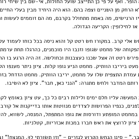
הופר. ואף על פי כן התייצב שועל החולות, אי-שם בין שיחי רו
לא הרחק מן השניים וצפה בהם. הוא היה היחיד מבין בעלי החיי
ו הרגישים, מה באמת מתחולל בקרבם, מה הם זוממים לעשות ו
ו לחילופין: הקריעה הגדולה.
שש אלי קרב. במקורו חש רטט קל והוא ניסה בכל כוחו לעמוד על
הפקוחה של מחמט שגופו וזנבו היו מוכמנים, כהרגלו תחת ערמת
 פירש רטט זה אצל שכנו כעצבנות וכחולשה. זה היה הרגע בו הח
עט ביריבו הוותיק. מחמט הניע גופו קלות. ציון ניתר מענפו ה
עמדת התצפית שלו על מחמט, יריבו הוותיק. מחמט הזדחל בזהי
רותם המדבר ולחש מתגרה: "הנני כאן, חבר". ציון לא השיבו.
המעשה עליו חלם ימים ולילות רבים כל כך, עט ציון באומץ לק
נים, כנפיו הפרושות לצדדים מנווטות אותו בדייקנות אל קורבנ
במחמט המופתע ודורסות את גופו המתפתל, המנסה, לשווא, להי
ציון לרוצץ את ראש חברו במכות אכזריות, קטלניות.
ר," – סינן הנחש הקרוע לגזרים – "וזו תשורתי לךָ, המנצח!" ו