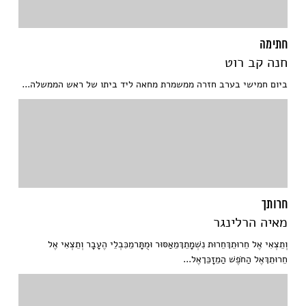
חתימה
חנה קב רוט
ביום חמישי בערב חזרה ממשמרת מחאה ליד ביתו של ראש הממשלה...
חרותך
מאיה הרלינגר
וְתֵצְאִי אֶל חֵרוּתֵךְחֵרוּת נִשְׁמָתֵךְמֵאַסּוּר וּמֻתָּרמֵכִּבְלֵי הֶעָבָר וְתֵצְאִי אֶל
חֵרוּתֵךְאֶל הַחֹפֶשׁ הַמֵזָכֵּךאֶל...