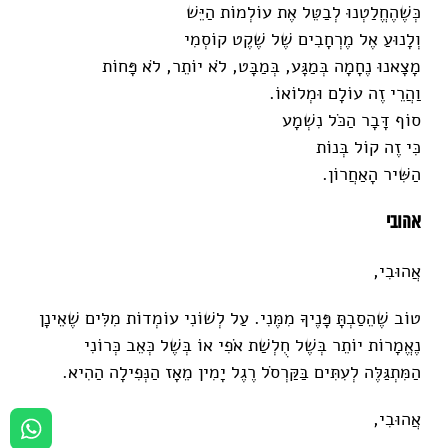
כְּשֶׁהֶחֱלַטְנוּ לְבַטֵּל אֶת עוֹלְמוֹת הַיֵּשׁ
וְלָנוּעַ אֶל מֶרְחָבִים שֶׁל שֶׁקֶט קוֹסְמִי
מָצָאנוּ נֶחָמָה בְּמַגָּע, בְּמַבָּט, לֹא יוֹתֵר, לֹא פָּחוֹת
וַהֲרֵי זֶה עוֹלָם וּמְלוֹאוֹ.
סוֹף דָּבָר הַכֹּל נִשְׁמָע
כִּי זֶה קוֹל בְּנוֹת
הַשִּׁיר הָאַחֲרוֹן.
אהובי
אֲהוּבִי,
טוֹב שֶׁהֵסַבְתָּ פָּנֶיךָ מִמֶּנִי. עַל לְשׁוֹנִי עוֹמְדוֹת מִלִּים שֶׁאֵינָן
נֶאֱמָרוֹת יוֹתֵר בְּשֶׁל חֻלְשַׁת אֹפִי אוֹ בְּשֶׁל כְּאֵב כְּרוֹנִי
הַמִּתְגַּלֶּה לְעִתִּים בַּקַּרְסֹל רֶגֶל יָמִין מֵאָז הַנְּפִילָה הַהִיא.
אֲהוּבִי,