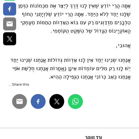
אַתָּה הֲרֵי יוֹדֵעַ שֶׁאֵין לָנוּ דֶּרֶךְ לְיַצֵּר אֶת מִכְּמוֹנוֹת הַזְּמַן
שֶׁלָּנוּ יַחַד לְלֹא הַיַּחַד. אַתָּה הֲרֵי יוֹדֵעַ שֶׁלִּוְיָתְנֵי הַחוֹף
הַלְּבָנִים מִזְדַּוְּגִים רַק עִם בּוֹא הַאַדְווֹת הַחַמּוֹת מֵעָמְקֵי
הָאוֹקְיָינוֹס הַגָּדוֹל שֶׁל הַשֶּׁקֶט הַקּוֹסְמִי.
אֲהוּבִי,
אֲנַחְנוּ שְׁנֵינוּ יַחַד אֵין לָנוּ אַדְווֹת גְּדוֹלוֹת אֲנַחְנוּ שְׁנֵינוּ יַחַד
יֵשׁ לָנוּ רַק מִלִּים עוֹמְדוֹת אֵינָן נֶאֱמָרוֹת אֲנַחְנוּ חֻלְשַׁת אֹפִי
אֲנַחְנוּ כְּאֵב כְּרוֹנִי אֲנַחְנוּ הַנְּפִילָה הַהִיא.
Share this...
ורד טוהר