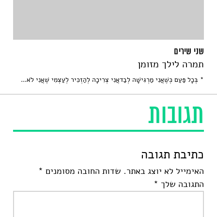
שני שירים
תמרה לילך מזומן
* בְּכָל פַּעַם כְּשֶׁאֲנִי מַרְגִּישָׁה לְבַדאֲנִי צְרִיכָה לְהַזְכִּיר לְעַצְמִי שֶׁאֲנִי לֹא...
תגובות
כתיבת תגובה
האימייל לא יוצג באתר.
שדות החובה מסומנים
*
התגובה שלך
*