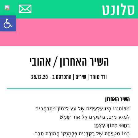
פתח סרגל
השיר האחרון / אהובי
ורד טוהר
|
שירים
|
התפרסם ב - 28.12.20
השיר האחרון
מִלּוֹתֵינוּ הָיוּ עַלְעַלִּים שֶׁל עֵץ לִימוֹן מִתְרַחֲבִים
לְמַגַּע מַיִם, נוֹשְׁקִים אֶל אוֹר שֶּׁמֶשׁ
רִחֲפוּ מִתּוֹךְ עַצְמָן
כְּמוֹ מִטְפַּחַת שֶׁל רַקְדָנִית פְלָמֶנְקוֹ חֲמוּרַת סֵבֶר.