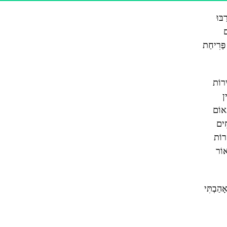
בּוּ
ם
פְּרִיחַת
ירוֹת
ין
ְאוֹם
חִים
ֲרוֹת
אוֹר
ָהַבְתִּי