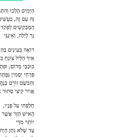
הַיָּמִים הָלְכוּ וְהִתְרַ
זֶה עִם זֶה, כְּעָשִׁי
הַמְּבַקְשִׁים לִפְקֹד 
נֵר לַיְלָה, וְאֵינֶנִּי
רוֹאָה בְּעֵינַיִם בְּהִ
אֵיךְ הַלַּיִל צוֹנֵחַ בֵּ
כּוכְבֵי מָרוֹם, וּפִת
פִּרְחֵי יַסְמִין נִפְתָּ
וְהַבֹּשֶׂם זוֹרֵם בְּנַה
אֲוִיר קֵיצִי סְתוּר 
חָלַפְתִּי עַל פָּנָיו,
הִָאישׁ הַזָּר אֲשֶׁר א
יוֹתֵר מִדַּי
עַד שֶׁלֹּא נִתָּן הָיָה