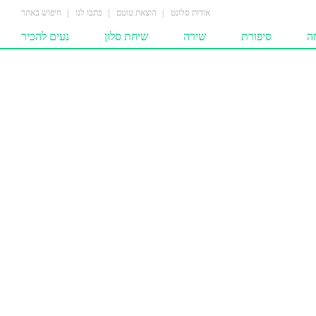
אודות סלונט
הוצאת טוטם
כתבו לנו
חיפוש באתר
ה
סיפורת
שירה
שיחת סלון
נעים להכיר
כות
סיפורים
שירים
מחשבות
ים
סיפורים לילדים
המומלצים
הומאז'ים
רים‎‎
שירים לילדים
צים
ים