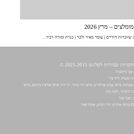
ומלצים – מרץ 2026
שזוכרות הידיים | עומר מאיר ולבר | כנרת זמורה דביר...
כויות שמורות לסלונט 2025-2015 ©
 אבי גרוסברד
 ראשית: לילי פרי
מערכת: פרופ' עמוס אדלהייט, פרופ' ורד טוהר, רני יגיל, פרופ' אורציון ברתנא, פרופ'
נר קיסינגר, דפנה כהן
:
יאנה סגל
ט, אופיר פאר