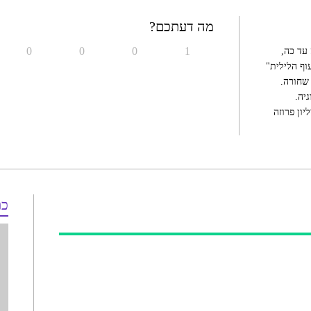
מה דעתכם?
0
0
0
1
עד כה,
ף הלילית"
נה שחורה.
יה.
ון פרוזה
כת