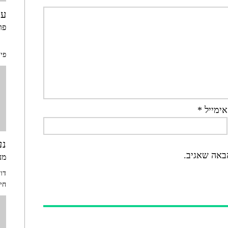
על
פר
"ה
פי
אימייל
*
נע
באה שאגיב.
מע
דו
חיפ