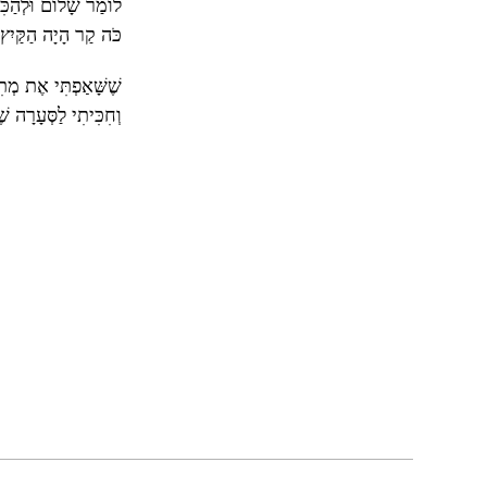
לוֹמַר שָׁלוֹם וּלְהַכִּ
כֹּה קַר הָיָה הַקַּיִץ
שֶׁשָּׁאַפְתִּי אֶת מְת
וְחִכִּיתִי לַסְּעָרָה שׁ