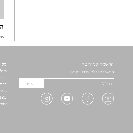
המ
מה 
הרשמה לניוזלטר
כל הז
מו"ל:
הרשמו לקבלת עדכון חודשי
עורכת
חברי 
גד קי
עיצוב
Devint פיתוח אתרים: דוד רובר