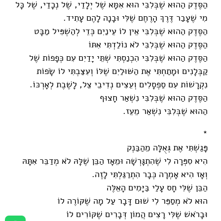
הַסֶּדֶק הַהוּא שֶׁבְּלִבִּי הוּא אִמָּא שֶׁל יְלָדַי, שֶׁל נְכָדַי, שֶׁל כָּל
מִי שֶׁעָבַר דֶּרֶךְ הָרֶחֶם שֶׁלִּי וּבָנָה לָהֶם עָתִיד.
הַסֶּדֶק הַהוּא שֶׁבְּלִבִּי אֵין לוֹ עֵינַיִם כְּדֵי לְהַשְׁפִּיל מַבָּט
הַסֶּדֶק הַהוּא שֶׁבְּלִבִּי לֹא נוֹלַדְתִּי אִתּוֹ
הַסֶּדֶק הַהוּא שֶׁבְּלִבִּי הִכְנַסְתִּי שְׁתֵּי יָדַיִם עִם כְּפָפוֹת שֶׁל
קַבְּלָנִים וּמָתַחְתִּי אֶת הַשּׁוּלַיִם שֶׁלּוֹ וְעִצַּבְתִּי לוֹ שָׂפוֹת
נִקְרָשׁוֹת עִם סַפְסָלִים וְעֵצִים נְדִיבֵי צֵל, לָשֶׁבֶת לְאָרְכּוֹ.
הַסֶּדֶק הַהוּא שֶׁבְּלִבִּי נִשְׁאַר חָצוּף
הַהוּא שֶׁבְּלִבִּי נִשְׁאַר מֵעֵז.
*
פָּגַשְׁתִּי אֶת גְּאֻלָּה מֵהַבַּנְק
הִיא סִפְּרָה לִי שֶׁהִתְגָּרְשָׁה וּמֵאָז הַבֵּן שֶׁלָּהּ לֹא מְדַבֵּר אִתָּהּ
וְאָז הִיא אָמְרָה כְּבָר הִתְרַגַּלְתִּי לָזֶה.
הַבֵּן שֶׁלִּי חָס עָלַי בַּיָּמִים הָאֵלֶּה
הוּא לֹא מְסַפֵּר לִי שׁוּם דָּבָר עַל מָה שֶׁקּוֹרֶה לוֹ
וּבָרֹאשׁ שֶׁלִּי רָצִים הֲמוֹן דְּבָרִים שֶׁקּוֹרִים לוֹ