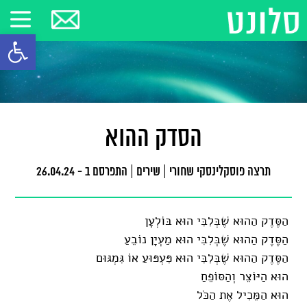
פתח סרגל
הסדק ההוא
תרצה פוסקלינסקי שחורי
|
שירים
|
התפרסם ב - 26.04.24
הַסֶּדֶק הַהוּא שֶׁבְּלִבִּי הוּא בּוֹלְעָן
הַסֶּדֶק הַהוּא שֶׁבְּלִבִּי הוּא מַעְיָן נוֹבֵעַ
הַסֶּדֶק הַהוּא שֶׁבְּלִבִּי הוּא פִּעְפּוּעַ אוֹ גִּמְגּוּם
הוּא הַיּוֹצֵר וְהַסּוֹפֵחַ
הוּא הַמֵּכִיל אֶת הַכֹּל