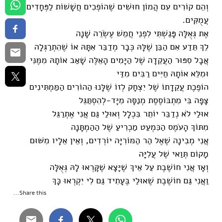
וְהֵם קוֹרִים עִם הֲמוֹן חוּשִׁים שֶׁהוֹפְכִים חֲשָׁשׁוֹת לַפְּחָדִים
עֲמֻקִּים.
אֶת גְּאֻלָּה פָּגַשְׁתִּי לִפְנֵי חֲמֵשׁ עֶשְׂרֵה שָׁנָה
לֵךְ תֵּדַע אִם הַבֵּן שֶׁלָּהּ כְּבָר מְדַבֵּר אִתָּהּ אוֹ שֶׁהִתְרַגְּלָה
אֲבָל סִפּוּר הַעֲקֵדָה שֶׁל הַיָּמִים הָאֵלֶּה שָׁאַב אוֹתָהּ מִמֶּנִּי
וּמִלֵּא אוֹתָהּ חַיִּים רַבִּים מִדַּי
הוֹפֶכֶת עֲקֵדָתוֹ שֶׁל יִצְחָק לְזוֹ שֶׁלָּנוּ הַהוֹרִים הַמַּמְתִּינִים
צָפָה בִּי מִתְבּוֹסֶסֶת מְנַסָּה מִיָּד-לְהִסְתַּגֵּל
אוּלַי לֹא נְדַבֵּר יוֹתֵר בִּכְלָל וְאוּלַי גַּם אֲנִי אֶתְרַגֵּל
מִתּוֹךְ הָעֹמֶס הַכִּמְעַט מַכְרִיעַ שֶׁל הַהַמְתָּנָה
אֲנִי מְבִינָה שֶׁאֶל הַר הַמּוֹרִיָּה יוֹרְדִים, וְאֵין אֵלָיו מִשּׁוּם
מָקוֹם תְּוַאי שֶׁל עֲלִיָּה
וְאָז אֲנִי חוֹשֶׁבֶת עַל אֵיךְ שֶׁיָּצָא שֶׁקָּרְאוּ לָהּ גְּאֻלָּה
וַאֲנִי גַּם חוֹשֶׁבֶת שֶׁאוּלַי בֶּעָתִיד גַּם לִי יִקְרְאוּ כָּךְ
Share this...