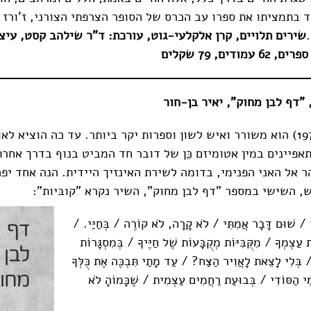
הד בתמציתו את ספרו עב הכרס של הסופר הצרפתי הצורני, ז'ורז פֶּ
שירים תלויים, קרן אלקלעי-גוט, עורכת: ד"ר שילהב קסט, עיצ
ודים, 79 שקלים
"דף לבן מחוק", יאיר בן-חור
יאיר בן-חור (1975) הוא משורר ואיש לשון וספרות יקר ביותר. עד כה הוציא 
אפיינים במין אטומיזם כֵּן של דובר חד המביט בנוף בדרך אחר
ר אל האני הפנימי, בדומה לשירת האינזיך היידית. הנה אחד יפ
, השישי במספר "דף לבן מחוק", השיר נקרא "קובּיות":
י / שׁוּם דָּבָר אֲמִתִּי / לֹא קָרָה, לֹא קוֹרֶה / בְּחַיַּי. /
עַצְמְךָ / מִקֻּבִּיּוֹת מְקֻבָּעוֹת שֶׁל חַיֶּיךָ / בְּמִסְגָּרוֹת
בְּלִי לָצֵאת לָאֲוִיר הַצַּח? / עַד מָתַי תִּבְכֶּה אֶת כֻּלְּךָ
ימִי הַסּוֹדִי / בְּבוּעַת רַחֲמִים עַצְמִית / שֶׁכָּמוֹהָ לֹא