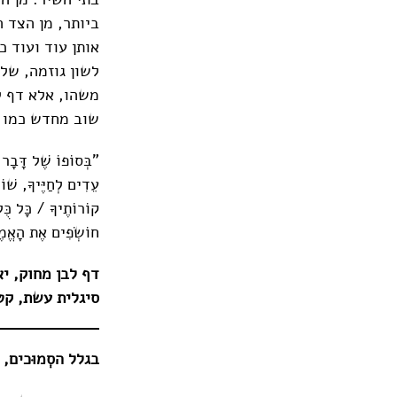
ביותר, מן הצד ה
אותן עוד ועוד כ
לשון גוזמה, של
משהו, אלא דף ל
שוב מחדש כמו ב
"בְּסוֹפוֹ שֶׁל דָּבָר 
עֵדִים לְחַיֶּיךָ, שׁוֹ
קוֹרוֹתֶיךָ / כָּל כֻּל
חוֹשְׂפִים אֶת הָאֱמֶת
דף לבן מחוק, יא
סיגלית עשת, קטבים – הוצ
בגלל הסְמוּכים,