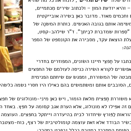
 והיא יודעת המון – ולכתוב שירים מִכתמיים,
 וחכמים מאוד. מדובר כאן בשירה אובייקטית
משימה אותם בגובה האנשים. כותרת המשנֶה של
 "סִפרות שמדברת לבֵיתך". ד"ר שילהב-קסט,
לת הוצאת עקד, מסבירה את הקונספט של הספר
נה:
בו על חֶפצֵי חיינו השונים, המפוזרים בחדרי
מאפשרים לקורא השירה כניסה לעולמם של החפצים
מבטה של המשוררת, ומפגש עם שיחתם הפנימית
ם, הסובבים אותם ומשתמשים בהם כאילו היו חסרי נשמה כלשהי
משוררת חֶפצית מלאת הומור, ויש כאן מיני-מונולוגים של חפצי
ם זה אפילו לא מונולוג, אלא הערת אגב קסומה על חפץ. באחד ה
וראות לַפּורץ שיחדור לבית בהיעדרה וייתקל בחפצים. העוצמה
שיר הבודד אלא זאת עוצמה קומולטיבית של רצף, כוח-מצטבר.
 הפותח המתרכז במטבח בכלל ובפרט במקרר: