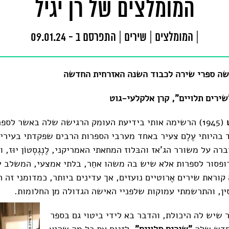
המומלצים של רן יגיל
|
המומלצים | שירים
|
התפרסם ב - 09.01.24
שה ספרי שירה לכבוד השנה האזרחית החדשה
שירים תלויים", קרן אלקלעי-גוט
(1945) הרשימה אותי בידיעת העומק הרגישה שלה באשר לספ
 בהיותי עֶלֶם צעיר באחד מערבי הספרות הרבים שפקדתי בעירי 
ה על משורר הג'אז והבּלוז המחאתי האמריקני, לֶנְגְסְטוֹן יוּז, 
ופסור לספרות אלא שיש בה משהו אחֵר, בלתי אמצעי, המשלב י
וראת שירים אֶרוטיים נועזים, אך עדינים ביותר, כמדומני זה 
סין, והתרשמתי עמוקות שלפניי האישה הגדולה מן החלומות.
 שיש לה היכולת, והדבר בא לידי ביטוי גם בספר
חדש שלה
"שירים תלויים"
, לזנוח את כל מה שהיא