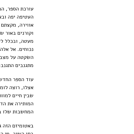
עורכת הספר, המ
העטיפה יפה ובא
אווירה, מקצתם 
וקורנים באור ש
מעטה, ובכלל לש
נכוחים. אל אלה
השקטה על מצב ה
מתגנבים התגנבו
עוד הספר החדש 
אצלו, רוצה לומ
שבין חיים למוו
המותירה את הדו
המחשבות שלו בל
באטומיזם הזה גל
בתי השיר. מן ה