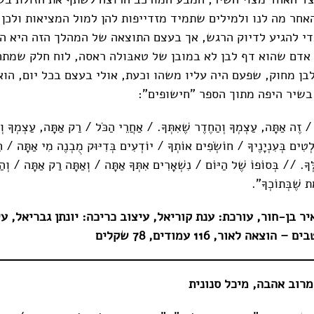
אחר מה לנו ולמילים שתמיד מזדייפות להן למול המציאות ולכן 
די להגיע לדיוק הרגש, אך בעצם התוצאה של המהלך הזה היא ההי
 אדם שהוא דף לבן לא במובן של טאבּולה ראסה, לוח חלק שמתח
בן מחוק, שפעם היה עליו משהו וכעת, אולי בעצם בכל יום, הו
שיר היפה מתוך הספר "חישופים":
/ זֶה אַתָּה, עַצְמְךָ וְהַחֶדֶר שֶׁאִתְּךָ. / אַחֲרֵי הַכֹּל / רַק אַתָּה, עַצְמְךָ וְה
לְטִים בְּעִנְיָנֶיךָ / חוֹשְׂפִים אוֹתְךָ / יוֹדְעִים בְּדִיּוּק מֻבְנֶה מִי אַתָּה / חַ
ְּךָ. // בְּסוֹפוֹ שֶׁל הַיּוֹם / נִשְׁאָרִים אִתְּךָ אַתָּה / וְאַתָּה רַק אַתָּה / וְהַ
 שֶׁבְּתוֹכְךָ".
יר בן-חור, עורכת: ענת קוריאל, עיצוב כריכה: יונתן גבריאל, ע
אה לאור, 116 עמודים, 78 שקלים
 מרוב אהבה, מיכל סנונית