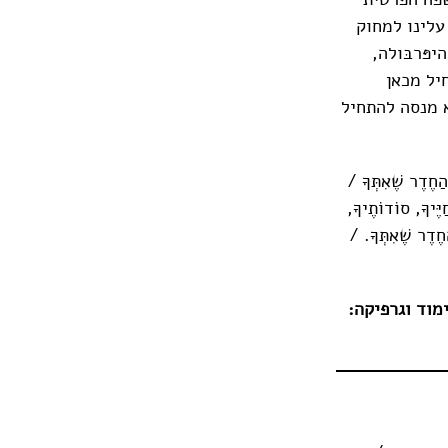
עלינו למחוק
פּרבּולה,
יל מכאן
א מנסה להתחיל
ַחֶדֶר שֶׁאִתְּךָ /
יֶּיךָ, סוֹדוֹתֶיךָ,
חֶדֶר שֶׁאִתְּךָ. /
ימוד וגרפיקה: