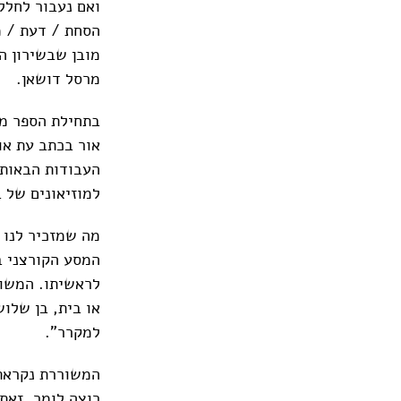
ואם נעבור לחלל
הסחת / דעת / מ
מובן שבשירון הז
מרסל דושאן.
בתחילת הספר מת
אור בכתב עת או
העבודות הבאות 
למוזיאונים של 
מה שמזכיר לנו 
המסע הקורצני בח
לראשיתו. המשורר
או בית, בן שלו
למקרר".
המשוררת נקראת 
רוצה לומר, זאת 