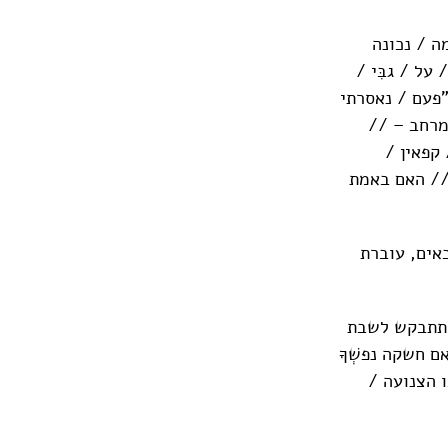
ה / נכונה
ל / גבִּי /
"פעם / נאסרתי
במרחב – //
 קפאין /
 // האם באמת
אים, עוברת
/ תתבקש לשבת
ם חשקה נפשְׁךָ
ו הצנועה /