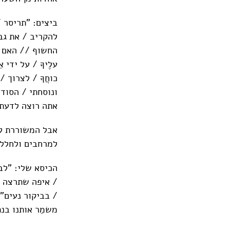
ביצים: "תריסר /
להקריב / את גבו
החשוף // האם א
עלֶיךָ / על יד
כוחֲךָ / לצרוך 
ונוסחתי / הסודי
אתה רוצה לדעת /
אבל המשוררת לא
למרחבים ולחללי
הכיסא שלי: "לב
/ איפה שתרצה // 
/ בביקור נעים";
משמֵר אותנו בנפר