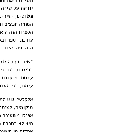
יודעת על שירה –
פשוטים, ישירים
המחיָה חפצים ו
הספרון הזה היא
עורכת הספר ובע
הזה יפה מאוד, ה
"שירים אלה שנכת
בתינו וליבנו, 
עצמם, מנקודת 
עימנו, בני האד
אלקלעי-גוט היא 
מיקומים, לעיתי
אפילו משאירה ה
היא לא בהכרח ב
אחדות מן השער