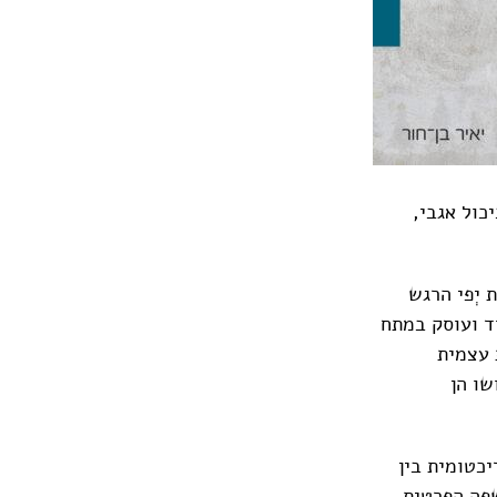
כול אגבי,
יְפי הרגש
ד ועוסק במתח
 עצמית
שו הן
יכטומית בין
שפה הפרטית