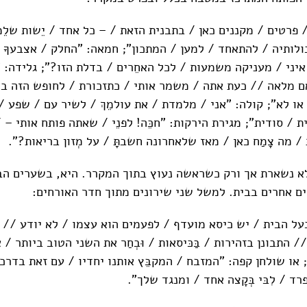
 פרטים / מקננים כאן / בתבנית הזאת / – כל אחד / יֵשות שלֵמ
לותיה / להתאחד / למען / המתכון"; חמאה: "החלק / אצבעךָ / ע
יני / מעניקה משמעות / לכל האחֵרים / בדלת הזו?"; גלידה: 
י אֵם מלאה // כעת אתה / משמר אותי / כתזכורת / לחופש הזה 
/ או לא"; קולה: "אני / מלמדת / את עולמֵךְ / לשיר עם / שפע /
ת / סודית"; מגירת הירקות: "חכֵּה! לפנֵי / שאתה פותח אותי –
 מה צָמַח כאן / מאז שלאחרונה חשבתָּ / על מְזון בריאות?".
 נשארת אך ורק כשראשה נעוץ בתוך המקרר. היא, בשערים הב
ם אחרים בבית. למשל שני שירונים מתוך חדר האורחים:
על הבית / יש כיסא מועדף / לפעמים הוא עצמו / לא יודע /
התבונן בזהירות / בַּכּיסאות / וּבְחַר את השני הטוב ביותר / א
 או שולחן קפה: "המזבח / המקבֵּץ אותנו יחדיו / עם זאת בדרכ
ד / לִבּי בְּקָצה אחד / ומנגד שלך".