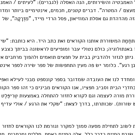
 האמבטיה והשירותים, הנה האסלה (לגברים): "לעיתים / האמנו
עצם / המטרה". דברים קטנים, חכמים, אינטימיים ביותר ומדוי
ה מהדהדת גם אסלת המוזיאון, פסל הרדי מייד, "מִזְרָקָה", של
חֶמֶת המשוררת אותנו הקוראים ואת כתב היד. היא כותבת: "שיר
 באנתולוגיה; כולם נטולי עבר ומופיעים לראשונה בביתך כצבע 
ניתן לגזור ולהדביק בבית על חפצים תואמים ולהפוך מרחבים אי
בן רגע". כלומר יש פה מעין התחפשות של ספר שירה לספר אינט
ומחדד לנו את העובדה שמדובר בספר קונספט מִבני לעילא ואפיל
דרֵי הבית וסביב חפציו, אנו הקוראים מבינים כי זהו ספר הקור
ת מורה לעצמה וגם לקורא לחזור להתחלה באמצעות טְרִיפְּלֶט 
ש שורות). שכותרתו, בדרך לצאת: "שקלי את הרגע / אולי עדיף 
לשוב לתחילת מסעה סמוך למקרר וגורמת לנו הקוראים לחזור 
שגרת החיים בדרך כלל, אלה החיים באמת, חללים ומרחבים, חוץ 