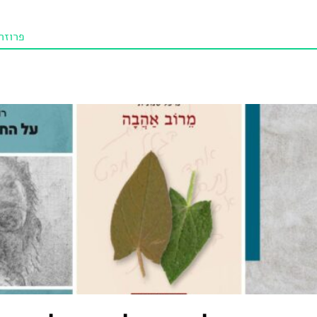
פרוזה
תו איכו
מאמרי
טנא ביכורי
מומלצי
טיפים