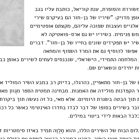
שוררת והסופרת, ענת קוריאל, כותבת עליו בגב
ופן מדויק: "שיריו של בן-חור הם בעיקרם שירי
אלגיים ועצבות שפוכה עליהם, מקצתם אופטימיים
מש פנימית. בשיריו יש גם ארס-פואטיקה לא
יר יש תפקידים שונים בחייו של בן-חור". דברים
 אפשר להוסיף גם את המרד השפוף והמחאה
מלחמה התמידי, הישראלי, שנכנסים לעִתים לשירים באופן כבי
ת יחידים ונשארים שם.
של בן-חור מתאפיין, כהרגלו, בדיוק רב במבע השיר המוליד את 
ר הקפדנות מולידה את האמנות. מבחינה תמטית הספר מגֻוון מאו
ת תוך הבטה בשגרת היומיום. אלא מאי, כל זה נעשה תוך ביקורת
בר בשירים בסופו של דבר לבדו בחדרו האינטימי כאשר כל רכו
בד הבאות לידי ביטוי במילים.
ום הכוח של השירים הללו, והוא מְלֻוֶּה תמיד באיזו סימטריות ד
צד האחד מצוי השיר, המבע המורכב הרוצה לשתף את הזולת ב