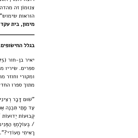
צנוּמוֹן זה מהד
הוראות שימוש".
מימון, בית עקד ספרים, 62 עמ
בגלל החישופים, 
ספרים. שיריו מת
ומקורי וחוזר מה
מתוך ספרו החדש
"שׁוּם דָּבָר רְצִינִ
עַד מָתַי תִּבְנֶה אֶת 
קְבוּעוֹת יְדוּעוֹת / 
/ בְּעוֹלָמְךָ הַפְּנִ
רָאִיתִי מֵעוֹדִי?".