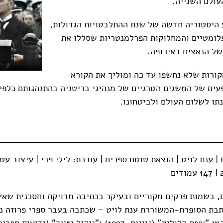
ולם השנייה.
 היסטוריה חדשה של שנת ההתלבטויות הגדולות,
לומטיים והמחלוקות הפרלמנטריות שסללו את
ל הנאצים באירופה.
ורות שלא נחשפו עד כה ומוליך את הקורא
ים של המִשגים הטרגיים של מנהיגי בריטניה בהתנהגותם כלפי
תו לשלום העולם ולביטחונו.
| ענת לויט | הוצאת טוטם ספרים | עורכת: לילי פרי | עיצוב עטי
 בשמות פרקים מקוריים ובעיקר בכתיבה מדויקת וחסכנית שאינ
ותבת הסופרת-המשוררת ענת לויט – שכתבה בעבר ספרי פרוזה ני