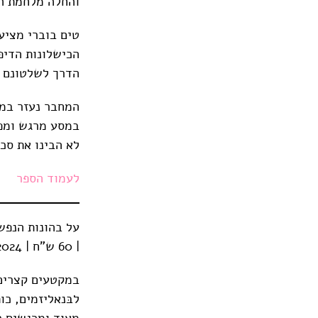
והחלה מלחמת הע
טים בוברי מציע
הכישלונות הדיפ
הדרך לשלטונם ש
המחבר נעזר במק
במסע מרגש ומפע
לא הבינו את סכנ
לעמוד הספר
על בהונות הנפש 
| 60 ש"ח | 2024 | 147 עמודים
במקטעים קצרים,
לבּנאליזמים, כ