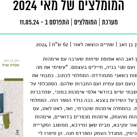
המומלצים של מאי 2024
מערכת
|
המומלצים
|
התפרסם ב - 11.05.24
זאב | שתיים הוצאה לאור | 62 ש"ח | 2024
ן זאב הוא אסופת שיחות שערכה עם אימהות
 ועם שני בניה, חיילים בעצמם. “עשיתי את מה
ות כשאני מתמודדת: התחלתי לכתוב. כתבתי את
נועם ועם עמית ועם החברות שלהם. הסתכלתי על
בתי שיש בוודאי אלפי אימהות כמוני, שמדברות
 על השירות בצבא. ככה נולד הספר הזה. התחלתי
. בהתחלה אימהות שהכרתי, ואז, לאט לאט, עם
ות מהעמק, אימהות מכפרים בדואיים, אימהות
ור עקיבא, מבית שאן ומירכא, ממשגב ומקריית
ימין, ממגדל העמק ומפרדס חנה. הן סיפרו לי