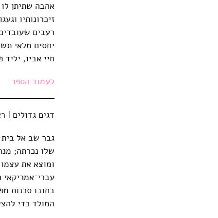
אהבה שתיתן לו 
זיכרונותיו וגעג
רעבים שעובדים 
יחסים מלאי תשו
חיי אביו, יליד 
לעמוד הספר
דגים גדולים | ראובן נמד
גבר שב אל בית 
שלו נכרתה; מנה
ומוצא את עצמו פ
עברי־אמריקאי ח
בחובו סכנות מפ
המולד כדי להצי