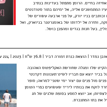
אחיזה בחיים. הרומן מתפתל בעדינות בנתיב
ועיו המתמשכים אליה, אל ימיהם בתור סטודנטים
וכותבים בניו יורק, על פני ארבעה עשורים של
קה, וחזרה אל ילדותו של באומגרטנר בניוארק, ואל
פולין, בעל חנות בגדים ומהפכן כושל.
ר | הוצאת כנרת זמורה דביר | 76.8 ש"ח | 2023 | 224 עמודים
הקיט שלו ומגלה שחורשת האקליפטוס האהובה
ל בכיר יוצא עם חבריו לשיט־תענוגות דקדנטי
נים מול פנים עם יצור ימי שטני־למראה; סופר
רד לוקח את בנותיו ליריד שעשועים כפרי הטומן
לצתיות; אב יוצא למסע בסופת שלגים של חג
ל את בתו המתנכרת.