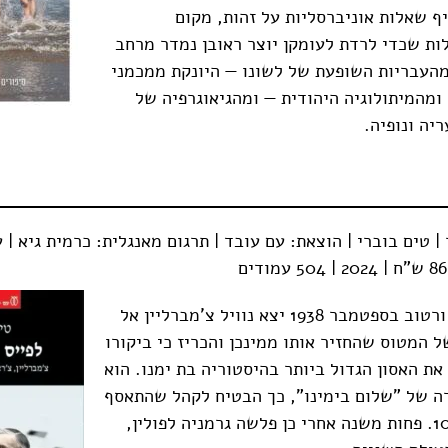
יף שאלות אוניברסליות על זהות, מקום
ות שכדי לרדת לעומקן יוצר ראובן נמדר מרחב
העבריות השופעת של לשונו — היונקת ממכמני
מהמיתולוגיה היהודית — ומהגיאוגרפיה של
יה ונופיה.
| טים בוברי | הוצאת: עם עובד | תרגום מאנגלית: כרמית גיא | 
אחר צהריים לח ורטוב בספטמבר 1938 יצא נוויל צ'מברליין אל
 המטוס שהחזיר אותו ממינכן והכריז כי ביקורו
את האסון הגדול ביותר בהיסטוריה בת ימנו. הוא
ה של "שלום בימינו", כך הבטיח לקהל שהתאסף
מחוץ לדאונינג 10. פחות משנה אחרי כן פלשה גרמניה לפולין,