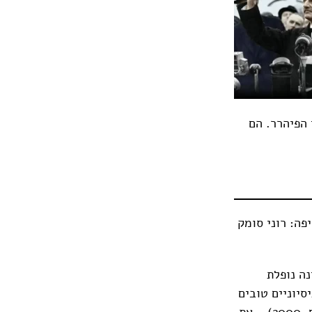
 הפיהרר. הם
פה: רוני סומק
ה נופלת
סיוניים טובים
מאוד ומרגשים כמו "שפת הלוליין" (גוונים, 1997) ו"ניקול ופּייר" (ידיעות ספרים, 2000) – את