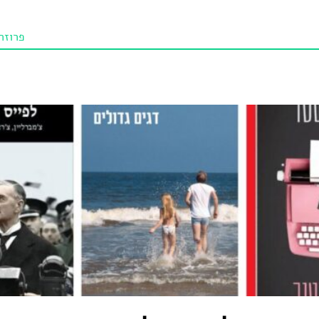
פרוזה
תו איכו
מאמרי
טנא ביכורי
מומלצי
טיפים