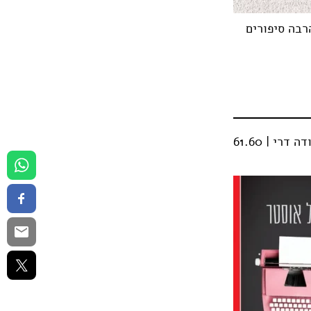
רבה סיפורים
באומגרטנר | פול אוסטר | הוצאת עם עובד | תרגום: משה רון | עיצוב עטיפה: יהודה דרי | 61.60