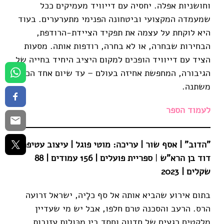
וחושניות אפלה. יחסיה עם דייוויד מעמיקים ככל
שמעמדה המקצועי וביטחונה הפנימי מתערערים. בעוד
היא לוקחת על עצמה את תפקיד הציידת-הרודפת,
הבחירות שבחרה, או לא בחרה, רודפות אותה. מסעות
הציד עם דייוויד הופכים למקום היציב היחיד בחייה של
הגיבורה, המחפשת אחיזה בעולם – עד שיום אחד הכול
משתנה.
לעמוד הספר
"הדוב" | אסף שור | עריכה: מוטי פוגל | עיצוב עטיפה:
דוד בן הרא"ש
|
ספריית פועלים | 156 עמודים | 88
שקלים | 2023
בתום אירוע שהביא אותה אל סף כלָיה, ישראל זרועה
הרס. הרעב והסכנה טרם חלפו, אבל יש מי שעדיין
מלקטים רגעים של חדווה וחסד בין מכּולות עזובות