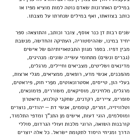
במילים האחרונות שאדם נוטה למות מוציא מפיו או
כותב בצוואתו, ואף במילים שנחרתו על מצבתו.
שנים רבות דן כנר אוסף, צובר וכותב, והתוצאה: ספר
יחיד במינו, שההיסטוריה, העתיקה והחדשה, מנשבת
מבין דפיו. בספר מגוון התבטאויותיהם של אישים
(גברים ונשים) מתחומי עשייה שונים: מנהיגים,
מדינאים ושליטים, מצביאים וחיילים, מרגלים,
מהפכנים, אנשי מדע, רופאים, ממציאים, מגלי ארצות,
בעלי הון, טייסים, אסטרונאוטים, מפֵרי חוק, פיראטים,
מרגלים, מלחינים, מוסיקאים, משוררים, פזמונאים,
סופרים, ציירים, רקדנים, שחקני קולנוע, תיאטרון
וטלוויזיה, זמרים, קוסמים, אנשי דת — יהודים, נוצרים
ומוסלמים, הוגי דעות, אישים מן התנ“ך ומדפי התלמוד,
קורבנות השואה, הרוגי מלכות ועולי הגרדום, סוללי
הדרך ומניחי היסוד לתקומת ישראל. כל אלה יוצרים