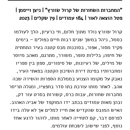
"המחברות השחורות של קרול שוורץ" | ניצן וייסמן |
פטל הוצאה לאור | 184 עמודים | 79 שקלים | 2023
קרול שוורץ נולד מתוך חלום, חי כרעיון, הלך לעולמו
כסמל, ניהל במשך שנים רבות חיים כפולים – בימים
פקיד מסור, אפור, בסוכנות מכס קטנה בעיר התחתית
של חיפה; בלילות סופר, משורר, מתרגם, מאהב מיוסר
של מילים, של רעיונות, של סיפורים, ספון בין ספריו
ומחברותיו בפינת דירת השיכון הקטנה בפאתי העיר,
נאבק על מקומו הצנוע בממלכת הספרות והשירה שכה
אהב. לאחר מותו עורכת בתו סדר בחפציו, ומגלה תריסר
מחברות שחורות, עבות כרס, קשורות בסרט עור דק,
ובהן מאות עמודים בכתב ידו המוקפד של אביה האהוב.
האיש המובס שהקדיש את חייו למלים אך לא עלה בידו
לפרסם דבר, קם לתחייה לאחר מותו, לזהור לרגע אחד
נוסף, לפני שישוב לשכחת עולמים.