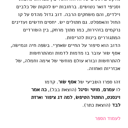
וסניפי דואר נטושים. ברחובות יש להקות של כלבים
וילדים, והם משחקים הרבה. דוב גדול מהדס על קו
החול והאספלט. גם חתולים יש. יחסים חדשים ועדינים
נרקמים בזהירות, כמו מתוך מרחק, בין השורדים
המתגוררים בינות להריסות.
הדוב הוא סיפור על החיים שאחרֵי. בשפה חיה וגמישה,
אסף שוּר עובר בו מדמות לדמות ומהתרחשות
להתרחשות ובורא עולם מוחשי של אימה וחמלה, של
אכזריות ואחווה.
זהו ספרו השביעי של
אסף שוּר
. קדמו
לו
עמרם
,
מוטי
ו
סיגל
(הוצאת בבל),
כה אמר
וינסנט,
החתול הטיפש
,
למה דג ציפור
ו
ארזת
לבד
(הוצאת כתר).
לעמוד הספר