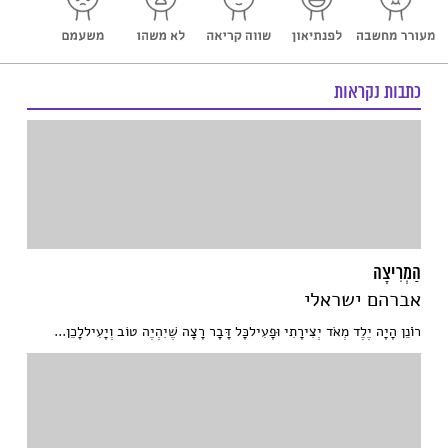
כתבות נקראות
הַמְרִיצָה
אברהם ישראלי
רוֹֹֹנֵן הָיָה יֶלֶד מְאֹד יְצִירָתִי וּפָעִילכָּל דָּבָר רָצָה שֶׁיִהְיֶה טוֹב וְיָעִיללָכֵן...