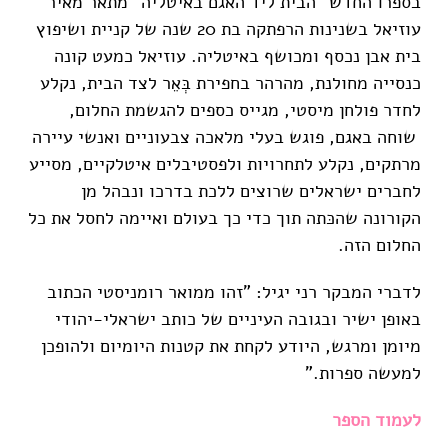
בספרו החדש "הבית ליד האגם באיטליה" מתאר מאיר
עוזיאל בשנינות הרפתקה בת 20 שנה של קניית ושיפוץ
בית אבן נכסף ומכושף באיטליה. עוזיאל כמעט קונה
כנסייה מחולנת, מהרהר בחפירת בְּאֵר לצד הבית, נקלע
לחדר פולחן מיסטי, מגייס כספים להגשמת החלום,
שוחה באגם, פוגש בעלי מלאכה צבעוניים ואנשי עיירה
מרתקים, נקלע לתחרויות ולפסטיבלים איטלקיים, מסייע
לחברים ישראלים שרוצים ללכת בדרכו ונבהל מן
הקורונה שהכּתה תוך כדי כך בעולם ואיימה לחסל את כל
החלום הזה.
לדברי המבקר רני יגיל: "זהו ממואר רומניסטי הכתוב
באופן ישיר ובגובה העיניים של כותב ישראלי-יהודי
מיומן ומרגש, היודע לקחת את קטנות היומיום ולהופכן
למעשה ספרות."
לעמוד הספר