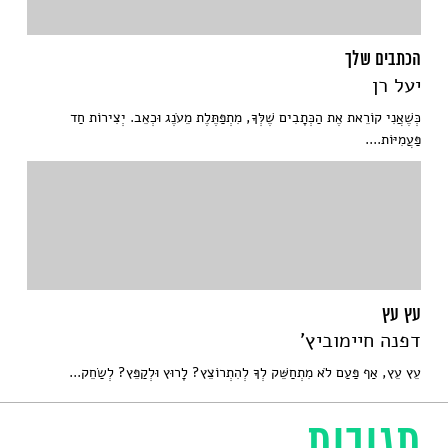
הכתבים שלך
יעל רן
כְּשֶׁאֲנִי קוֹרֵאת אֶת הַכְּתָבִים שֶׁלְּךָ, מִתְפַּתֶּלֶת מֵעֹנֶג וּכְאֵב. יְצִירוֹת חַד
פַּעֲמִיּוֹת....
עץ עץ
דפנה חיימוביץ'
עֵץ עֵץ, אַף פַּעַם לֹא מִתְחַשֵּׁק לְךָ לְהִתְרוֹצֵץ? לָרוּץ וּלְקַפֵּץ? לְשַׂחֵק...
תגובות