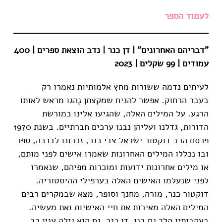
לעמוד הספר
"דבריהם האחרונים" | דן כנר | נדב הוצאת ספרים | 400
עמודים | 99 שקלים | 2023
לעיתים נדמה ששורות מחץ אלמותיות נאמרו רק
בעבר הרחוק. אפשר להניח שמקצתן נֶהגו מראש לאותו
הרגע. על המילים האלה, שהגיעו אלינו כמורשת
הדורות, גדלנו ועליהן נבנו ערכים חברתיים. בשנת 1970
פרסם הרב דוקטור ישראל צבי כנר, זכרונו לברכה, ספר
ובו נכללו המילים האחרונות שאמרו אישים לפני מותם,
או מילים אחרונות ידועות ומוכרות מפיהם, שנאמרו
לפני שנעלמו האישים האלה בערפילי ההיסטוריה.
דוקטור כנר, מורה, מחנך וסופר, מצא שבמקרים רבים
המילים האלה מאירות את חיי האישיות ואת מעשיה.
בעקבותיו הלך גם בנו, דן כנר. גם הוא גילה ענין רב