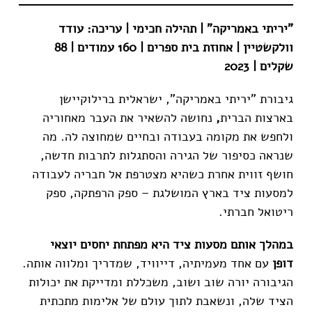
"יריתי באמריקה"
|
תהילה חכימי | עריכה:
עודד
וולקשטיין
| אחוזת בית ספרים | 160 עמודים | 88
שקלים | 2023
גיבורת "יריתי באמריקה", ישראלית ברילוקיישן
בארצות הברית
,
נחושה להשאיר את העבר מאחוריה
ולחפש את מקומה בעבודה ובחיים שמחוצה לה. מה
שנראה כסיפור של הגירה והסתגלות לתרבות חדשה,
חושף זווית אחרת כשהיא מצטרפת אל חבריה לעבודה
למסעות ציד בארץ המושלגת – ספק הרפתקה, ספק
ריטואל חברתי.
במהלך אותם מסעות ציד היא מפתחת יחסים יוצאי
דופן
עם אחד מעמיתיה, דייוויד, שמדריך ומלווה אותה.
הגיבורה יורה שוב ושוב, משכללת ומדייקת את יכולות
הציד שלה, ונשאבת לתוך עולם של אלימות מתכתית