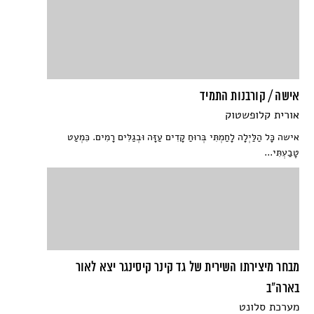
אישה / קורבנות התמיד
אורית קלופשטוק
אישה כָּל הַלַּיְלָה לָחַמְתִּי בְּרוּחַ קָדִים עַזָּה וּבְגַלִּים רָמִים. כִּמְעַט
טָבַעְתִּי...
מבחר מיצירתו השירית של גד קינר קיסינגר יצא לאור
בארה"ב
מערכת סלונט