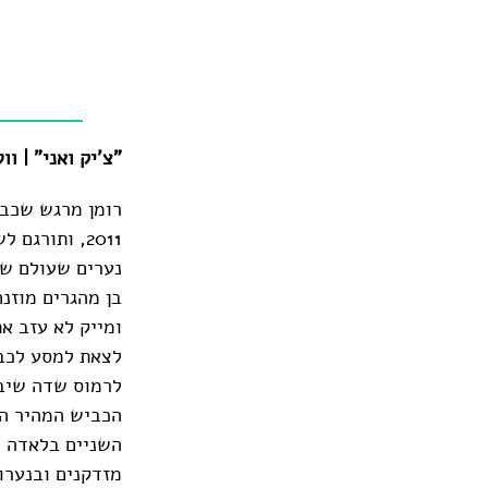
"צ'יק ואני" | וול
רומן מרגש שכבש
2011, ותורג
נערים שעולם של
בן מהגרים מוזנח
ומייק לא עזב א
לצאת למסע לכבו
לרמוס שדה שיבו
הכביש המהיר הי
השניים בלאדה מ
מזדקנים ובנערו