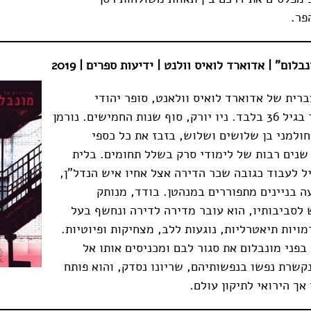
פר.
בלום" | אדוארד לואיס וולנט | ידיעות ספרים
| 2019
ברית של אדוארד לואיס וולאנט, סופר יהודי
אמריקאי שנפטר בגיל 36 בלבד. ניו יורק, סוף שנות החמישים. נורמן
חולמני בן שלושים ושלוש, בזבז את כל כספי
שנים רבות של לימודי סרק בשלל תחומים. בלית
ל לעבוד כגובה שכר הדירה אצל אחיו איש הנדל"ן,
 בניינים מתפוררים במנהטן. בודד, מנותק
 לסביבותיו, הוא עובר מדירה לדירה ונחשף בעל
מויות תיאטרליות, נוגעות ללב, מצחיקות ופיוטיות.
בפני מונבלום את סגור לבם ומכניסים אותו אל
קשרת נפשו בנפשותיהם, שריונו נסדק, והוא פותח
 אך הירואי לתיקון עולם.