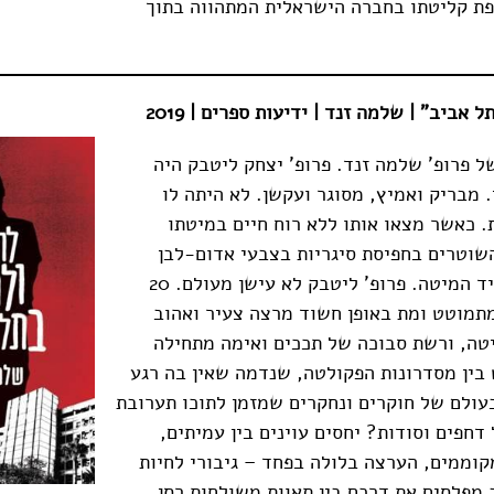
פת קליטתו בחברה הישראלית המתהווה בתוך
 אביב" | שלמה זנד | ידיעות ספרים | 2019
ל פרופ' שלמה זנד. פרופ' יצחק ליטבק היה
. מבריק ואמיץ, מסוגר ועקשן. לא היתה לו
. כאשר מצאו אותו ללא רוח חיים במיטתו
השוטרים בחפיסת סיגריות בצבעי אדום-לבן
שהיתה מונחת ליד המיטה. פרופ' ליטבק לא עישן מעולם. 20
תמוטט ומת באופן חשוד מרצה צעיר ואהוב
טה, ורשת סבוכה של תככים ואימה מתחילה
ין מסדרונות הפקולטה, שנדמה שאין בה רגע
בעולם של חוקרים ונחקרים שמזמן לתוכו תערובת
דחפים וסודות? יחסים עוינים בין עמיתים,
מקוממים, הערצה בלולה בפחד – גיבורי לחיות
 מפלסים את דרכם בין תאוות משולחות רסן