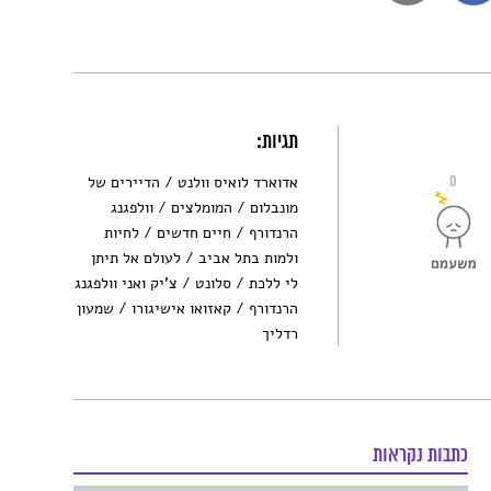
תגיות:
0
אדוארד לואיס וולנט
הדיירים של
מונבלום
המומלצים
וולפגנג
הרנדורף
חיים חדשים
לחיות
ולמות בתל אביב
לעולם אל תיתן
לי ללכת
סלונט
צ’יק ואני וולפגנג
הרנדורף
קאזואו אישיגורו
שמעון
רדליך
כתבות נקראות