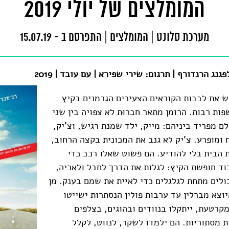
המומלצים של יולי 2019
מערכת סלונט
|
המומלצים
|
התפרסם ב - 15.07.19
פגנג הרנדורף | תרגום: שירי שפירא | עם עובד | 2019
 את לבבות הקוראים הצעירים הגרמנים בקיץ
ם לשפות רבות. הרומן מתאר חברוּת לא צפויה בין שני
ם מפריד ביניהם: מייק, ילד שמנת רגיש, וצ'יק,
 ומופרע. צ'יק לא גנב את המכונית בקצה הרחוב,
ת הבית בלי להודיע. הם פשוט שאלו רכב כדי
ד חופשת הקיץ: לגלות את הדרך לחבל ולאכיה,
לים מתחת לגלגלים כדי לאיית את שמם בענק. מן
וצא מברלין עד ערבות פולין הנסתרות ישייטו
קרטעת, ייתקלו בנוודים ובהוגים, בצלפים
ת מסתוריות. הם ילמדו לשקר, לנווט, לקלל