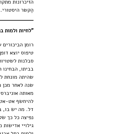
הזיכרונות מתקו
הֶקשר היסטורי.
"לחיות ולמות בתל
רומן הביכורים ש
טיפוס יוצא דופן
סבלנות לשטויות
בביתו, הבחינו 
שנה לאחר מכן מ
מאותה אוניברסי
להיחשף אט-אט ב
דל. מה יש בו, 
נפיצה כל כך של 
גילויי אדישות 
ולמות בתל אביב