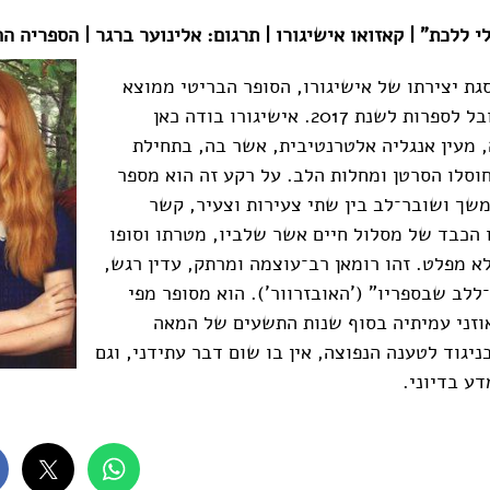
 ללכת" | קאזואו אישיגורו | תרגום: אלינוער ברגר | הספריה החדשה
גת יצירתו של אישיגורו, הסופר הבריטי ממוצא
יפני, חתן פרס נובל לספרות לשנת 2017. אישיגורו בודה כאן
 מעין אנגליה אלטרנטיבית, אשר בה, בתחילת
וסלו הסרטן ומחלות הלב. על רקע זה הוא מספר
שך ושובר־לב בין שתי צעירות וצעיר, קשר
 הכבד של מסלול חיים אשר שלביו, מטרתו וסופו
ללא מפלט. זהו רומאן רב־עוצמה ומרתק, עדין רגש,
ללב שבספריו" ('האובזרוור'). הוא מסופר מפי
זני עמיתיה בסוף שנות התשעים של המאה
ניגוד לטענה הנפוצה, אין בו שום דבר עתידני, וגם
דע בדיוני.