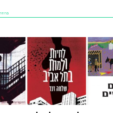
פרוזה
תו איכו
מאמרי
טנא ביכורי
מומלצי
טיפים