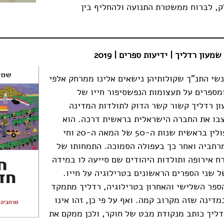
ק, לברוח ממשטרת התנועה ולהחליף בין
שמעון רדליך | ידיעות ספרים
| 2019
שי התנ"ך שקולותיהן נישאים אלינו ממרחק אלפי
מספרים על תעצומות הנפשסיפור חייו של
ון רדליך קשור קשר הדוק לתולדות המדינה
בו את החברה הישראלית בראשית דרכה. הוא
עלה לישראל מפולין בראשית שנות ה‑50 של המאה ה‑20 וחי
רחביה ואחר כך בעפולה הסמוכה. התמחותו של
ח אירופה ותולדות היהודים שם סייעה לו במידה
 שני הספרים הראשונים בטרילוגיה על חייו.
ספר השלישי והאחרון בטרילוגיה, רדליך מתמקד
דינה שזה מקרוב קמה. ואף על פי כן, זהו אינו
רדליך כותב מנקודת מבט של חוקר, ולכן ממקם את