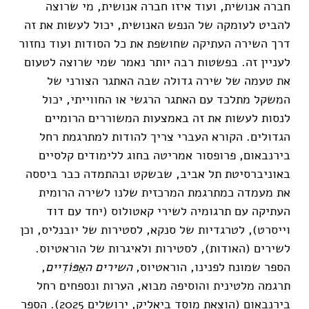
חברה אנושית, ועוד איזו חברה אנושית, מי שרוצה
להביט לעומקה של הנפש האנושית, יכול לעשות את זה
דרך השירה העתיקה שחושפת את כל הסודות ועוד נחזור
לעניין זה. בפשטות רבה יותר נאמר שמי שרוצה לטעום
את טעמה של שירה גדולה שבה האתגר הצורני של
המשקל מתלכד עם האתגר הרגשי או החווייתי, יכול
לנסות לעשות את זה באמצעות המשוררים הרומיים
הגדולים. הקורא העברי צריך להודות למתרגמת רחל
בירנבאום, פרופסור אמריטה בחוג ללימודים קלסיים
באוניברסיטת תל אביב, שבשקט ובהתמדה כבר ביססה
את מעמדה כמתרגמת המרכזית שלנו לשירה הרומית
העתיקה עם תרגומיה לשירי קאטולוס (יחד עם דוד
וייסרט), לטרגדיות של סנקא, לסטירות של יובנליס, וכן
לשירים (האודות), לסטירות ולאיגרות של הוראטיוס.
הספר שמונח לפנינו, הוראטיוס,
השירים האֵפּוֹדִיים
,
תרגמה מלטינית והוסיפה מבוא, הערות ונספחים רחל
בירנבאום (הוצאת מוסד ביאליק, ירושלים 2025). הספר