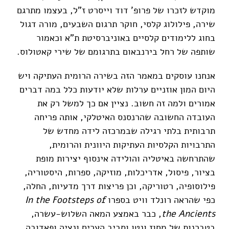
מוקדש לזכרו של פרופ' דוד וייסרט ז"ל, בעצמו מתרגם
שירה, פילולוג קלסי, חוקר תרגום השבעים, מורה דגול
בחוג ללימודים קלסיים באוניברסיטת ת"א וכאמור
שותפה של רחל בירנבאום בתרגומם של שירי קאטולוס.
אנחנו עוסקים במאמר הזה בשירה הרומית העתיקה ויש
היום המון אוזניים ערלות שלא יודעות כלל במה דברים
אמורים ולמה זה חשוב. נציין אם כך למשל רק את
העובדה החשובה שהרנסנס האיטלקי, אותה פריחה
תרבותית בלתי רגילה שבמרכזה לידה מחדש של
התרבויות הקלסיות העתיקות היוונית והרומית,
שהתרחשה באיטליה והולידה אינסוף יצירות מופת
בציור, פיסול, אדריכלות, מוזיקה, ספרות, היסטוריה,
פילוסופיה, רטוריקה, וכן פריצות דרך מדעיות, החלה,
כפי שהראה רונלד וויט בספרו
In the Footsteps of
the Ancients
, כבר באמצע המאה השלוש-עשרה,
בטברנות של מחוז ונטו וסביב הערים ונציה ופאדובה,