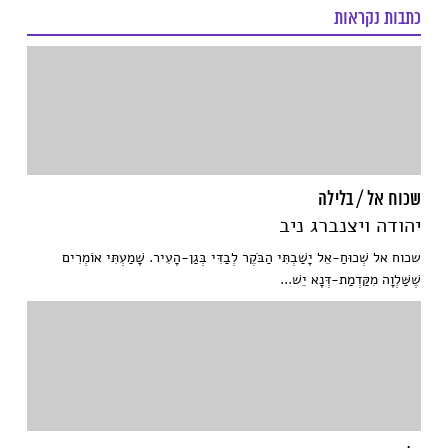
כתבות נקראות
שכוח אל / בלילה
יהודה ויצנברג ניב
שכוח אל שְׁכוּחַ-אֵל יָשַׁבְתִּי הַבֹּקֶר לְבַדִּי בְּגַן-הָעִיר. שָׁמַעְתִּי אוֹמְרִים
שֶׁשַּׁלְוָה מִקַּדְמַת-דְּנָא יֵשׁ...