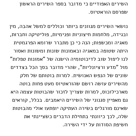
השירים האפודיים כי מדובר בספר השירים הראשון
שפרסם הוראטיוס.
נושאי השירים מגוונים ביותר וכוללים למשל אהבה, מין
ובגידה, מלחמות חיצוניות ופנימיות, פוליטיקה וחברוּת,
מאגיה ומכשפות; הנה כי כן מתברר שרומא הפרגמטית
היתה שטופה במאגיה ובאמונות שונות ומשונות ואסור
לנו ליפול שוב לדיכוטומיה הישנה של "אמונות טפלות"
מול "מדע ורציונליות", שהרי מדובר בסך הכל בצדדים
שונים של הנפש האנושית. למרות בוטותם של חלק
מהשירים עושה רושם שהוראטיוס מעט פחות בוטה
מארכילוכוס, למרות שצריך לזכור שהבוטות עצמה היא
גם מאפיין סגנוני של השירים היאמבים. בכלל, קוראים
שאינם מורגלים בשירה העתיקה יופתעו אולי מהבוטות
שלה, לכך כיוונתי בתחילת הדברים כשציינתי את
חשיפת הסודות על ידי השירה.