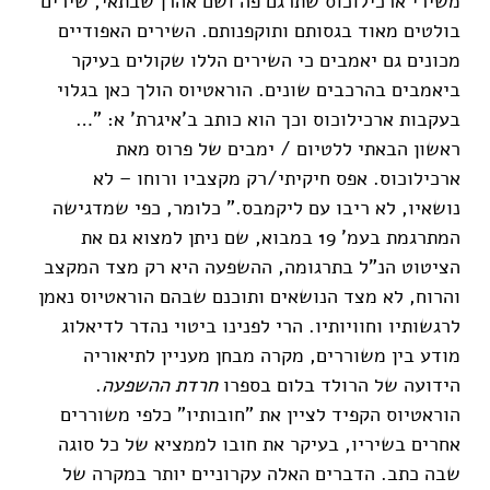
משירי ארכילוכוס שתרגם פה ושם אהרן שבתאי, שירים
בולטים מאוד בגסותם ותוקפנותם. השירים האפודיים
מכונים גם יאמבים כי השירים הללו שקולים בעיקר
ביאמבים בהרכבים שונים. הוראטיוס הולך כאן בגלוי
בעקבות ארכילוכוס וכך הוא כותב ב'איגרת' א: "…
ראשון הבאתי ללטיום / ימבים של פרוס מאת
ארכילוכוס. אפס חיקיתי/רק מקצביו ורוחו – לא
נושאיו, לא ריבו עם ליקמבס." כלומר, כפי שמדגישה
המתרגמת בעמ' 19 במבוא, שם ניתן למצוא גם את
הציטוט הנ"ל בתרגומה, ההשפעה היא רק מצד המקצב
והרוח, לא מצד הנושאים ותוכנם שבהם הוראטיוס נאמן
לרגשותיו וחוויותיו. הרי לפנינו ביטוי נהדר לדיאלוג
מודע בין משוררים, מקרה מבחן מעניין לתיאוריה
הידועה של הרולד בלום בספרו
חרדת ההשפעה
.
הוראטיוס הקפיד לציין את "חובותיו" כלפי משוררים
אחרים בשיריו, בעיקר את חובו לממציא של כל סוגה
שבה כתב. הדברים האלה עקרוניים יותר במקרה של