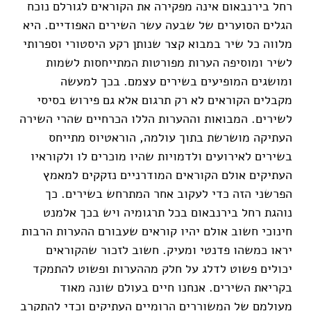
רחל בירנבאום אינה מפקירה את הקוראים לגורלם נוכח
הגלים הסוערים של שבעה עשר השירים האפודיים. היא
מלווה כל שיר במבוא קצר שנותן רקע היסטורי וספרותי
לשיר ומוסיפה הערות מפורטות המתייחסות לשמות
ומושגים המופיעים בשירים עצמם. בכך למעשה
מקבלים הקוראים לא רק תרגום אלא גם פירוש בסיסי
לשירים. המבואות וההערות הללו הכרחיים שהרי השירה
העתיקה מושרשת בתוך עולמה, הוראטיוס מתייחס
בשירים לאירועים ולדמויות שהיו מוכרים לו ולקוראיו
העתיקים אולם הקוראים המודרניים נזקקים למאמץ
הפרשני הזה כדי לעקוב אחר המתרחש בשירים. כך
נוהגת רחל בירנבאום בכל תרגומיה ויש בכך אלמנט
חינוכי חשוב אולם יהיו קוראים שעבורם ההערות הרבות
יראו כמשהו פדנטי ומעיק. חשוב לזכור שהקוראים
יכולים פשוט לדלג על חלק מההערות ופשוט להתמקד
בקריאת השירים. אנחנו חיים בעולם שונה מאוד
מעולמם של המשוררים הרומיים העתיקים וכדי להתקרב