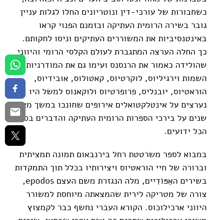
כשחבורות של עורכי-דין ונוטריונים החלו לגלות עניין
גובר בשירה הרומית העתיקה ובזמנם הפנוי קראו
באינטנסיביות את המשוררים העתיקים וניסו לחקותם.
כך החלה הערצה המתגברת לעולם הקלסי הרומי והיווני
שהולידה כאמור את הרנסנס ועימו גם את המודרניות.
השמות וירגיליוס, לוקרטיוס, קאטולוס, אובידיוס,
הוראטיוס, יובנליס, פרופרטיוס ולוקאנוס למשל היו
נערצים על אינטלקטואלים אירופים שחונכו במשך מאות
שנים על בירכי הספרות הרומית העתיקה והדברים בסך
הכל ידועים.
במבוא לספר משרטטת רחל בירנבאום תמונה תמציתית
וברורה של חיי הוראטיוס ויצירותיו בכלל תוך התמקדות
בשירים האֵפּוֹדִיים, מלה הנגזרת משם העצם epodos,
צורה של מטריקה לירית שהמצאתה מיוחסת למשורר
היווני ארכילוכוס. הקורא העברי נחשף כבר לקמצוץ