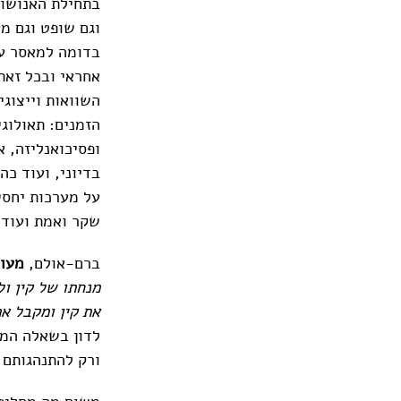
בתחילת האנושות
וגם שופט וגם מע
בדומה למאסר עו
אחראי ובכל זאת 
השוואות וייצוגי
הזמנים: תאולוגי
ופסיכואנליזה, 
בדיוני, ועוד כ
על מערכות יחסים
שקר ואמת ועוד
ברם-אולם,
מעול
מנחתו של קין ול
את קין ומקבל א
לדון בשאלה המו
ורק להתנהגותם 