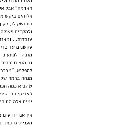
משום מה מחליט 
האדמה" אבל אין
אלוהים ביקש מנ
התחשק לו, לקין
ולהקדים פעולה 
עובדות… ומאוד 
עקשנים עד כדי 
מובהר לפתע כי 
גם הוא מבכרות 
להפליא, "מבכרו
מנחה ברמה של ש
שהביא כמה תפוח
לצדיקים כי טיפל
ימים אלה הם הי
אין אנו יודעים 
מעניינינו כאן.