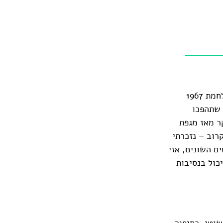
היה מי שהזהיר בקול נוקב את העם היהודי-עברי-ישראלי היושב בציון אחרי מלחמת 1967
 שתהפכו
ר מאז מגפת
רוב – נזכרתי
ם השונים, אזי
כול בנסיבות
שוטו, כסיפור