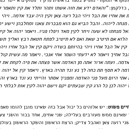
, כדלקמן:
"והאדם ידע את חוה אשתו ותהר ותלד את קין ותאמר ק
 את אחיו את הבל ויהי הבל רעה צאן וקין היה עבד אדמה. ויהי 
מנחה ליהוה. והבל הביא גם הוא מבכרות צאנו ומחלבהן וישע יה
ואל מנחתו לא שעה ויחר לקין מאד ויפלו פניו. ויאמר יהוה אל קי
. הלוא אם תיטיב שאת ואם לא תיטיב לפתח חטאת רבץ ואליך תש
קין אל הבל אחיו ויהי בהיותם בשדה ויקם קין אל הבל אחיו ויהר
הבל אחיך ויאמר לא ידעתי השמר אחי אנכי. ויאמר מה עשית קול
אדמה. ועתה ארור אתה מן האדמה אשר פצתה את פיה לקחת את ד
ה לא תסף תת כחה לך נע ונד תהיה בארץ. ויאמר קין אל יהוה ג
אתי היום מעל פני האדמה ומפניך אסתר והייתי נע ונד בארץ וה
ו יהוה לכן כל הרג קין שבעתים יקם וישם יהוה לקין אות לבלתי ה
חיים פשוט
: יש אלוהים כל יכול אבל כזה שאינו מובן להומו סאפיי
 שאינם ממש מעורבים בעלילה; שני אחים, אחד בכור והשני צעי
ני רועה צאן ואהבל צדיק; הרצח הראשון והשקר הראשון בעולם