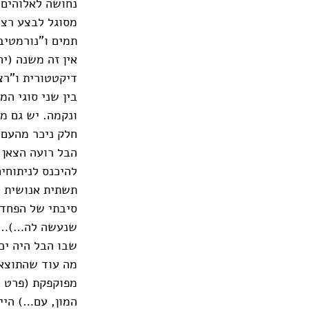
נחושה לאלוהים 
מסוגל לבצע רצח
תמים ו"נורמטיבי
אין זה משנה (י
דיקטטורית ו"רצ
בין שני סוגי המ
ונקמה. יש גם מ
חלק ניכר מהעם 
הבל רועה הצאן 
להיכנס לניתוחי
תשתית אנושית ה
סיבתי של הפחדה
שנעשה לה…)… נד
שבו הבל היה יכ
מה עוד שהתוצאו
מפוקפקת (פרט ל
המון, עם…) היי