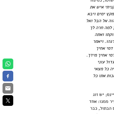
ניתי איש את
מקץ ימים ויבא
וה אל הבל ואל
ן למה חרה לך
וקתו ואתה
גהו. ויאמר
 דמי אחיך
מי אחיך מידך.
דול עוני
יה כל מצאי
כות אתו כל
נס; יש זוג
ר ממנו: אחד
 הבתול, כבר