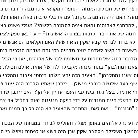
קין להביא מנחה לאלוהים. בתור חקלאי, עובד אדמה, מובן שה
 פירוט של תכולת המנחה. הסופר המקראי אינו מבהיר דברים כמ
חה? האם היה זה מנהג מקובל עם או בלי סיבות כאלה ואחרות?
, להתחנף לאלוהים והאם ציפה לתמורה כלשהי? ואולי פשוט רצה
דומה של אחיו כדי לזכות בפרס הראשונות? – עד כאן ספקולציו
לא ברור לנו מי קבע שקין הוא רשע? האם חקלאים הם אנשים ק
רשעות כי קשר לאדמה יוצר תדמית כזו (דם ואדמה הולכים ביחד
מדובר בסוג של תחרות על תשומת לבו של אלוהים, יען כי הבל 
צאנו ומחלבהן" בתור מנחה מקבילה לזו של אחיו. אולם תכולת 
ת צאנו ומחלבהן". הצעיר הזה ידע משהו ביחסי ציבור ומהלכי ח
ף בעל שלושה כוכבי מישלן… ייתכן שאחיו הבכור היה יצור פר
י אדמה, בצל וגזר כשרגבי העפר עדיין עליהן? האם ייתכן שרוע
ו בבעלי חיים חמודים על ידי הפקת מנגינות יפות בחליל צד צמו
ו "חנונים"… ואם זאת, מסתבר שהצעיר לא היה כל כך תמים וא
מדוע נהג אלוהים באופן מפלה והחליט לבחור במנחתו של הבכור…
 בהמשך העלילה מסתבר שקין אכן היה רשע או לפחות טיפש כי 