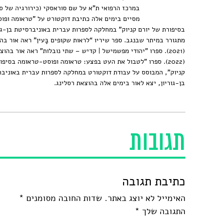
במרכז הרפואי ת"א על שם סוראסקי (כירורגיה של ס
מסיים בימים אלה כתיבת דוקטורט על "טראומה ופו
בסיפורת של יורם קניוק" במחלקה לספרות עברית באוניברסיטת בן-גור
מתגורר במיתר שבנגב. ספר שיריו “לראות שקופים בָּעין” ראה אור ב
(2021). ספרו "יהודי מפשמישל | קדיש – שתי נובלות" ראה אור בהו
(2022). ספרו "לטבול את העט בפצע: טראומה ופוסט-טראומה בסיפו
קניוק", המבוסס על עבודת דוקטורט במחלקה לספרות עברית באוניב
בן-גוריון, יצא לאור בימים אלה בהוצאת רסלינג.
תגובות
כתיבת תגובה
האימייל לא יוצג באתר.
שדות החובה מסומנים
*
התגובה שלך
*