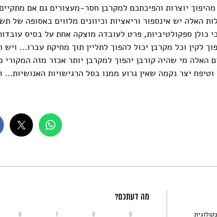
מהיפוך יוצרות והפיכתכם למקרבן חסר-מעצורים גם אם מתקיים 
 האלה יש אינספור וריאציות וכיוונים מלווים באסופה של תש
כי כולן ספקולטיביות, פרט לעובדה מוצקה אחת על בסיס עובדות
וך לקין וכל מקרבן יכול להפוך לתליין תוך מחיקת עברו… ויש 
האלה מי שהיה קורבן יהפוך למקרבן יותר אכזר מזה המקורי כ
וטיפח יצר נקמה שאין גרוע ממנו בסל הרגישויות האנושיות… וא
מה דעתכם?
קולוגית
0
1
0
0