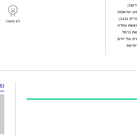
רטן);
סט-טראומה
יון בנגב;
הוצאת עמדה
צאת כרמל
רת של יורם
רסיטת
כת