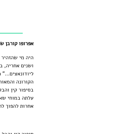
אפרופו קורבן ש
ושנים אחריה, ב
ליודונאצים…" ר
הקורונה והמאורע
בסיפור קין והבל
עלתה במוחי שאל
אחרות להפוך לת
*
סיפור קין והבל