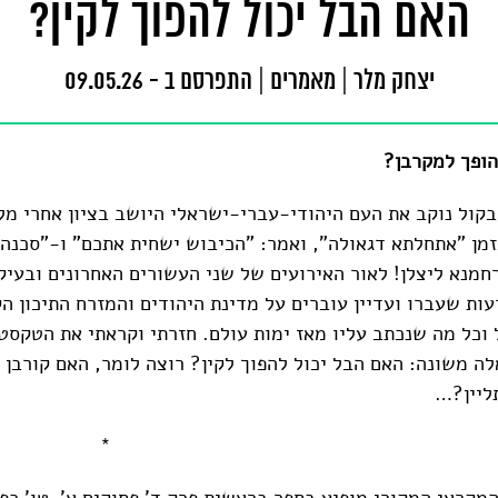
האם הבל יכול להפוך לקין?
יצחק מלר
|
מאמרים
|
התפרסם ב - 09.05.26
הופך למקרבן?
זמן "אתחלתא דגאולה", ואמר: "הכיבוש ישחית אתכם" ו-"סכנה
חמנא ליצלן! לאור האירועים של שני העשורים האחרונים ובעיק
ות שעברו ועדיין עוברים על מדינת היהודים והמזרח התיכון הק
 וכל מה שנכתב עליו מאז ימות עולם. חזרתי וקראתי את הטקסטי
ה משונה: האם הבל יכול להפוך לקין? רוצה לומר, האם קורבן י
ליין?…
 המקראי המקורי מופיע בספר בראשית פרק ד' פסוקים א'-טו' כפ