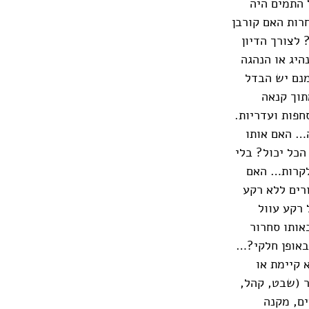
 התמים היה
רות האם קורבן
 לצורך הדיון
היג או הנהגה
מנם יש הבדל
תוך קנאה
חפות ועדריות.
ה… האם אותו
הכל יכול? בלי
 לקרות… האם
רים ללא רקע
רקע עוול
ותו סחרור
 באופן חלקי?…
 קיימת או
 (שבט, קהל,
ים, מקנה