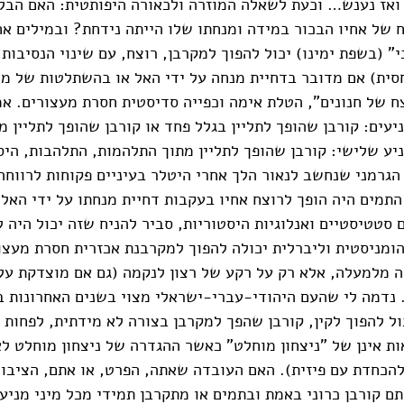
ואז נענש… וכעת לשאלה המוזרה ולכאורה היפותטית: האם הבל
 של אחיו הבכור במידה ומנחתו שלו הייתה נידחת? ובמילים אח
" (בשפת ימינו) יכול להפוך למקרבן, רוצח, עם שינוי הנסיבות?
חסית) אם מדובר בדחיית מנחה על ידי האל או בהשתלטות של מנ
ח של חנונים", הטלת אימה וכפייה סדיסטית חסרת מעצורים. א
ניעים: קורבן שהופך לתליין בגלל פחד או קורבן שהופך לתליין מ
ניע שלישי: קורבן שהופך לתליין מתוך התלהמות, התלהבות, היס
הגרמני שנחשב לנאור הלך אחרי היטלר בעיניים פקוחות לרווח
התמים היה הופך לרוצח אחיו בעקבות דחיית מנחתו על ידי האל 
ם סטטיסטיים ואנלוגיות היסטוריות, סביר להניח שזה יכול היה
ומניסטית וליברלית יכולה להפוך למקרבנת אכזרית חסרת מעצו
 מלמעלה, אלא רק על רקע של רצון לנקמה (גם אם מוצדקת על 
מה לי שהעם היהודי-עברי-ישראלי מצוי בשנים האחרונות בא
ול להפוך לקין, קורבן שהפך למקרבן בצורה לא מידתית, לפחות
ת אינן של "ניצחון מוחלט" כאשר ההגדרה של ניצחון מוחלט לא
הכחדת עם פיזית). האם העובדה שאתה, הפרט, או אתם, הציבור
תם קורבן כרוני באמת ובתמים או מתקרבן תמידי מכל מיני מניע