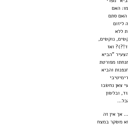
ביא "מפרי
ו: האם
 האם סתם
 ליזום
ת ללא
שים, נוקשים,
!?)? ואז
הצעיר "הביא
מנחתו מפורטת
נפנות והביא
ימיטיבי
י צאן נחשבו
ד, ובלשון
הבל…
 אך אין זה
הוא משקר במצח