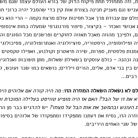
, וזה מתחולל תחת פיקוח הדוק של בורא העולם עצמו שגם מ
ניש וגם מעניק חנינה בצורת אות קין כדי שהסבל יהיה כרוני חו
לם עם עבודת פרך אבל חסינות עולם מרצח נקמה – הרי הוא כל 
אנושי ואכזר – בקיצור, סיפור פורנוגרפי שמעלה כמות אינסופי
ם, ולפיכך מהווה מאכל תאווה לחוקרים ופרשנים מכל הסוגים וה
ה ופילוסופיה, היסטוריה, סוציולוגיה ואנתרופולוגיה, פסיכולוגי
אמנות פלסטית, ספרות, שירה תיאטרון וקולנוע, ואפילו טקסטים
הנה וכהנה – כולם עוסקים בשאילת שאלות, מתן תשובות ואנלוגי
 בין בני אדם, אלים, הורים וילדים; נושאים כמו שכר ועונש, ק
 רבים…
ם לא נשאלה השאלה המוזרה הזו
:
מה היה קורה אם אלוהים הי
א את זו של
הבל? האם אז היה מופיע טוויסט בעלילה המוכרת ו
ת העונש ובהמשך את אות הבל על מצחו?
יש להדגיש כבר מן ההת
זרה הזו, נסיח את דעתנו מתפקידו ומתפקודו של אלוהים בסיפור
של שני האחים היריבים.