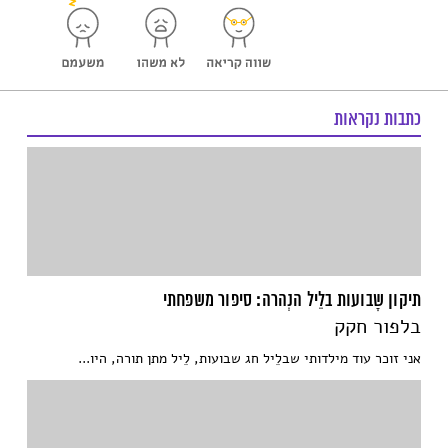
כתבות נקראות
תיקון שָבועות בלֵיל הנְהרה: סיפּור משפּחתי
בלפור חקק
אני זוכר עוד מילדותי שבלֵיל חג שבועות, לֵיל מתן תורה, היו...