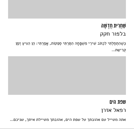
שַׁחֲרִית חֲדָשָׁה
בלפור חקק
כְּשֶׁהִתְחַלְתִּי לִכְתֹּב שִׁירֵי מִשְׁפָּחָה הִתַּרְתִּי סְפֵקוֹת, אָמַרְתִּי: הֵן הִגִּיעַ זְמַן
קְרִיאַת...
שפת הים
רפאל אזרן
אתה מטייל עם אהובתך על שפת הים, אהובתך מטיילת איתך, שניכם...