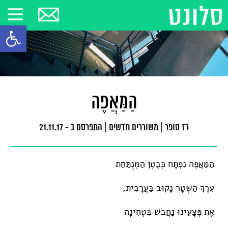
פתח סרגל
הַמַּאֲפֶה
רז סופר
|
משוררים חדשים
|
התפרסם ב - 21.11.17
הַמַּאֲפֶה נִפְתָּח כְּבֶטֶן הַמְּנֻתַּחַת
עֵרֶךְ הַשְּׁטָר נָקוּב בַּעֲרָבִית,
אֶת פְּצָעֵינוּ נַחֲבֹשׁ בִּטְחִינָה