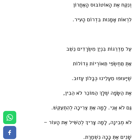
וְנִקַּח אֶת הָאוֹטוֹבּוּס הָאַחֲרוֹן
לִרְאוֹת אָמָּנוּת בִּדְרוֹם הָעִיר.
עַל מַדְרֵגוֹת בִּנְיַן מִשְׂרָדִים נֵשֵׁב
אַתְּ תַּחְשְׂפִי תֵּאוֹרְיוֹת גְּדוֹלוֹת
שֶׁיָּעוּפוּ מֵעָלֵינוּ כְּבָלוֹן עָזוּב.
אֶת הַשָּׂפָה שֶׁלָּךְ הַמּוֹכֵר לֹא הֵבִין,
גַּם לֹא אֲנִי. לָמָּה אַתְּ צְרִיכָה לְהִתְעַקֵּשׁ.
לֹא מְבִינָה, לָמָּה צָרִיךְ לְהַשִּׁיל אֶת הָעוֹר –
שָׁנִים אַתְּ כָּכָה נִשְׁמֶרֶת.