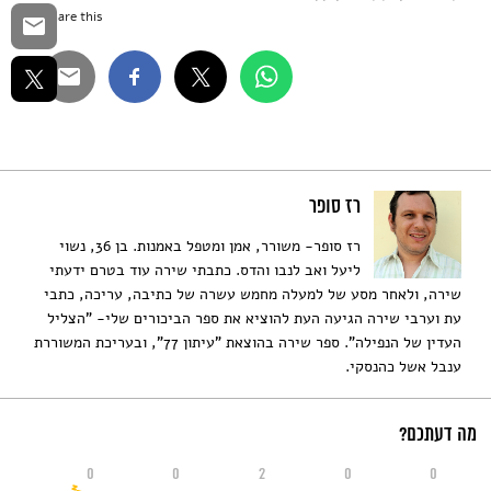
Share this...
רז סופר
רז סופר- משורר, אמן ומטפל באמנות. בן 36, נשוי
ליעל ואב לנבו והדס. כתבתי שירה עוד בטרם ידעתי
שירה, ולאחר מסע של למעלה מחמש עשרה של כתיבה, עריכה, כתבי
עת וערבי שירה הגיעה העת להוציא את ספר הביכורים שלי- "הצליל
העדין של הנפילה". ספר שירה בהוצאת "עיתון 77", ובעריכת המשוררת
ענבל אשל כהנסקי.
מה דעתכם?
0
0
2
0
0