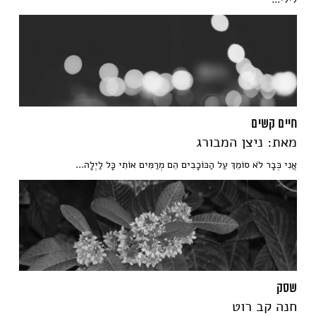
חיים קשים
מאת: ניצן המבורג
אֲנִי כְּבָר לֹא סוֹמֵךְ עַל הַכּוֹכָבִים הֵם מְרַמִּים אוֹתִי כָּל לַיְלָה...
שסק
חנה קב רוט