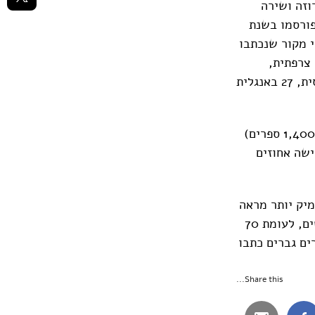
ה נמשכה גם בשנה זו עם 2,004 ספרי פרוזה ושירה
1,87 ספרים בסוגה זו שפורסמו בשנת
ושירה יצאו לאור בעברית, ומהם 1,490 הם ספרי מקור שנכתבו
פות אחרות, במיוחד אנגלית (83 אחוז), צרפתית,
גרמנית ורוסית. נוסף להם יצאו לאור גם 49 ספרי פרוזה ושירה בערבית, 28 ברוסית, 27 באנגלית
בספרים המודפסים חלה עלייה בסוגת הפרוזה על חשבון סוגת השירה: 70 אחוז (1,400 ספרים)
 הם ספרי שירה; שישה אחוזים
ח מעמיק יותר מראה
שב-2022 (בשונה משנת 2021) 56 אחוז מספרות המקור והשירה נכתבה בידי נשים, לעומת 70
ים גברים כתבו
Share this...