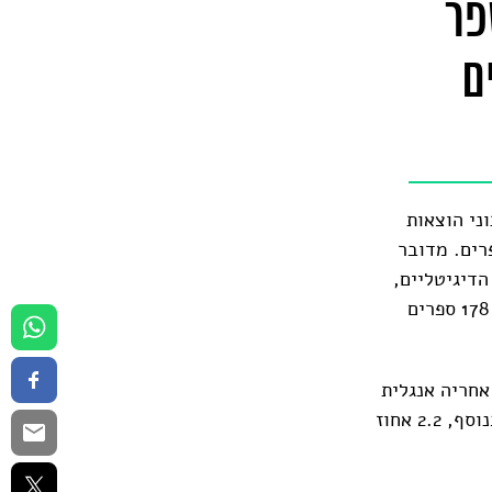
פר
ם
ני הוצאות
פה. על פי הנתונים, בשנת 2022 יצאו לאור בישראל 6,971 ספרים. מדובר
רים הדיגיטליים,
כאשר בשנה שחלפה יצאו לאור 1,258, לעומת 982 בשנת 2021. כמו כן יצאו עוד 178 ספרים
ם לאור בישראל הם בשפה העברית – 94.1 אחוז. אחריה אנגלית
– 2.4 אחוז, ערבית – 2.2 אחוז; רוסית – 0.6 אחוז ושפות אחרות – 0.7 אחוז. בנוסף, 2.2 אחוז