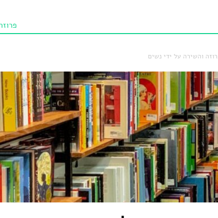
פרוזה
תו איכו
וזה והשירה על ידי נשים
מאמרי
טנא ביכורי
מומלצי
טיפים