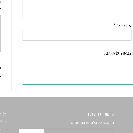
י
ש
אימייל
*
הבאה שאגיב.
ס
ה
א
הרשמה לניוזלטר
כל הזכ
מו"ל:
הרשמו לקבלת עדכון חודשי
עורכת