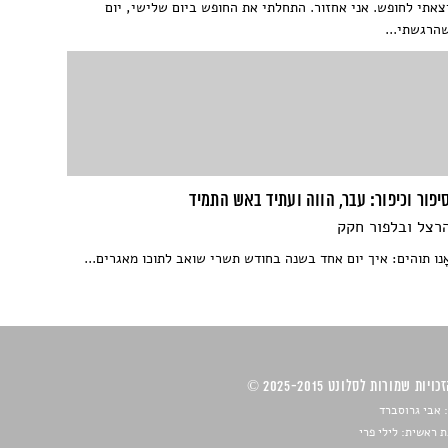
צאתי לחופש. אני אחזור. התחלתי את החופש ביום שלישי, יום
הרגשתי...
יפור וכיפור: עבר, הווה ועתיד באש התמיד
רצל ובלפור חקק
ָנו תוהים: איך יום אחד בשנה בחודש תשרי שואב לתוכו מאגרים...
ויות שמורות לסלונט 2025-2015 ©
 אבי גרוסברד
 ראשית: לילי פרי