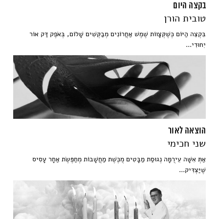
בקצה היום
טובית הורן
בִּקְצֵה הַיּוֹם כְּשֶׁקְּצָווֹת שֶׁמֶשׁ אַחֲרוֹנִים מְבַקְּשִׁים שָׁלוֹם, בְּאֹפֶק דַּק אוֹר
יִחוּדִי...
הוצאה לאור
שני חכימי
אַתְּ אִשָּׁה עֵירֻמָּה נְגוּסַת מַבָּטִים מֻכֶּשֶׁת מַחֲשָׁבוֹת מְחַפֶּשֶׂת אַחָר עָסִיס
שֶׁיַּצְדִּיק...