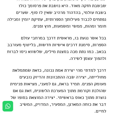
שבשבת חזקה מאוד. היא נושבת את פרסומך כולו
בשבח עולמי, בהדהוד מרהיב שאין לו סוף. שערים
נפתחים לכבוד פעילותך הספרותית, עתיקת יומין ומכילה
חומר ומהות, ממשי ומשמעות, חוץ ופנים.
בכל אשר נגעת בו, מראשית דרכך במרחבי עולם
הספרות, סימנת דרכים אישיות חדשות, בליטוף מעורבב
בכאב. כמו נתת מכה בסצנת מילים, שלשווא ניסו לברוח
ולהפוך עצמן לשירה.
דרכך למדתי מהי יצירת אמת נכונה, כזאת שמתמלאת
מחולייתה, יצירה שבה ההתכוונות והדיוק נובעים
מעומק הפנים. תמיד בראת, גם למעני, מציאות פנימית
שהולכת וקורמת מתוך המערכת הלשונית, זאת גם אם
נוצרת מתוך כאוס בראשיתי. יצירה המוצאת בסופו של
דבר את כוחה המארגן, המסעיר, המדויק, המשיב
לחיים.