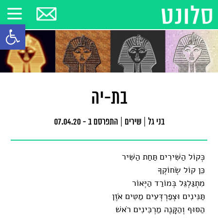
פתח סרגל
בת-יה
בני גל
|
שירים
|
התפרסם ב - 07.04.20
כְּקוֹל הַשִּׁירִים תַּחַת הַשִּׁיר
כֵּן קוֹל שְׂחוֹקְךָ
מִתְגַּלְגֵּל בְּמוֹרַד הַיְּאוֹר
תַּנִּינִים וּצְפַרְדְּעִים מַטִּים אֹזֶן
הַסּוּף וְהַקָּנֶה מַרְכִּינִים רֹאשׁ