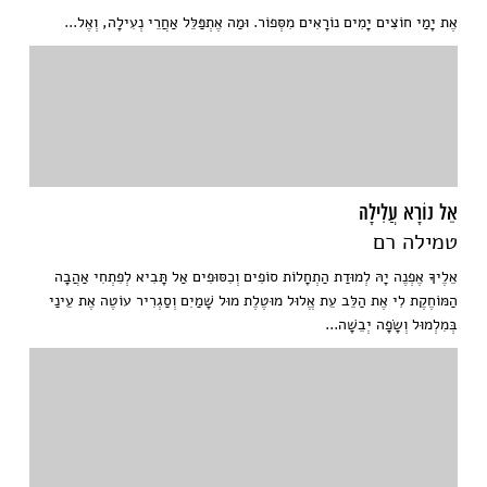
אֶת יָמַי חוֹצִים יָמִים נוֹרָאִים מִסְּפוֹר. וּמַה אֶתְפַּלֵּל אַחֲרֵי נְעִילָה, וְאֶל...
אֵל נוֹרָא עֲלִילָה
טמילה רם
אֵלֶיךָ אֶפְנֶה יָהּ לְמוּדַת הַתְחָלוֹת סוֹפִים וְכִסּוּפִים אַל תָּבִיא לְפִתְחִי אַהֲבָה
הַמּוֹחֶקֶת לִי אֶת הַלֵּב עֵת אֱלוּל מוּטֶלֶת מוּל שָׁמַיִם וְסַגְרִיר עוֹטֶה אֶת עֵינַי
בְּמִלְמוּל וְשָׂפָה יְבֵשָׁה...