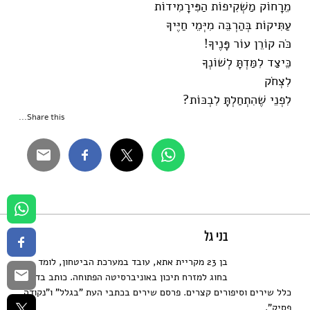
מֵרָחוֹק מַשְׁקִיפוֹת הַפִּירָמִידוֹת
עַתִּיקוֹת בְּהַרְבֵּה מִיְּמֵי חַיֶּיךָ
כֹּה קוֹרֵן עוֹר פָּנֶיךָ!
כֵּיצַד לִמַּדְתָּ לְשׁוֹנְךָ
לִצְחֹק
לִפְנֵי שֶׁהִתְחַלְתָּ לִבְכּוֹת?
Share this...
בני גל
בן 23 מקריית אתא, עובד במערכת הביטחון, לומד
בחוג למזרח תיכון באוניברסיטה הפתוחה. כותב בדרך
כלל שירים וסיפורים קצרים. פרסם שירים בכתבי העת "בגלל" ו"נקודה
פסיק".