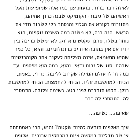
לאיזה דבר ברור. בועות ענן כמו אלה שמופיעות מעל
ראשיהם של גיבורי הקומיקס שבנה כרוך אחיהם,
מתווכות לקורא את הגלוי והנסתר בלי לשבור מדי את
הראש. הנה בנה, לא משנה כמה השנים נוקפות, הוא
נותר בשלו, סרבן טקסטים אדוק. לא ימשש כריכה בין
ידיו אם אין בתוכה איורים כרונולוגיים. והיא, כל כמה
שהיא מתאמצת, אינה מצליחה לעקוב אחר הקוהרנטיות
שבהם. סוג של נכות ודאי. והוא, כמה הוא מפספס. עד
כמה זר לו עולם המילה שקרוב לליבה. נו די, באמת,
הניחי למחשבות עליו. הניחי להחמצות. הניחי למחשבות
כולן. הלוא תודרכת לפני רגע. נשימה צלולה. התמסרי
לה. התמסרי לה כבר.
שאיפה… נשיפה…
איך מאלפים תודעה להיות שקטה? והיא, הרי באמתחתה
צי של מדליות במקצה ציות למרחקים ארוכים. אלופת