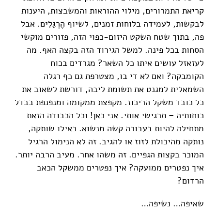
קריאת התמרורים, מילוי ההוראות והמשבצות, היענות
לבקשות, לעמידה בלוחות זמנים, לשיוף הֶרְגֵּלִים. אבל
פה, בתוך שטח השקט היזום-כפוי הזה, פזורים מוקשי
הסחות בכל פינה. למשל הגירוד הזה בקצה האף. מה
לעזאזל עושים איתו כל השאר? מגרדים בכוח
הקומבקה? ואם לא די בו, מצטרפת גם כף רגלה
השמאלית למגנט את תשומת ליבה, דורשת לשאוב את
כל כובד משקל הריכוז. מקפצת ממקומה ומנפנפת בבדל
כוחותיה – תרגישי אותי. אני כאן! וכל הכבודה הזאת
מתחילה להיות בעבורה קשה מנשוא. כאילו שותקה,
נותקה מהיכולת לזוז או להגיב. זה לא הנימול הרגיל
המוכר בקצות הגפיים. זה משהו אחר. מעיב הרבה יותר.
איך נפטרים ממועקה? איך נפטרים ממשקל הכאב
הרדום?
שאיפה… נשיפה…