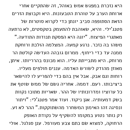
היא נזכרת במפגש אמש באוהל, זה שהתקיים אחרי
ארוחת הערב על טוהרת הטבעונות. היא וקבוצת הזרים
הזאת הסתופפה סביב יונתן כדי לקרוא סוטרות של
פטנג'ילי. והיא, שאוהבת להתעמק בטקסטים, לא נרתעה
מאתגרי הפיצוח. "יוגה היא הפסקת תנודות התודעה.”
משהו בה נזכר. נרגע קמעה. המצלמה הולכת ורוחקת
ממנה עד כדי ריחוף. ממרום גובהה העדשה קולטת הר
מרוחק. היא מתבייתת עליו. הוא מכונס בהרריותו. איתן,
מאוזן מהודק לשורש האדמה. עננים חולפים מעליו.
רוחות וגם אבק. אבל אין בהם כדי להפריע לו להישאר
ביציבותו. רעם. דממה. אחריה גשם של ממש שוטף את
כל ערוציו ומדרונותיו של ההר. שאריות מתוכו נקוות
בשק דמעותיה. אגן ניקוז. ועוד אמר פטנג'לי: "ויתור
ונסיגה זהו האימון המשחרר מהשתוקקות.” ההר לא זע.
רק נותר נטוע במקומו להשקיף על נקודת האופק
הרחוקה, למצוא שם כתם צבע מעורפל. ענן סגלגל. אולי