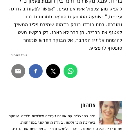
בורדו. ענבל נוקש הנה והנה בין דופנות פעמון כדי
להפיק מהן צלצול אשראם נעים. "אפשר לפקוח בהדרגה
עיניים,” נשמעה ממרחקים הוראה סמכותית רכה
ומוכרת. כתם בורדו בוהק בדמות שמיכת פליז המשיך
לעטוף את ברכיה. הן כבר לא כאבו. רק ביקשו מעט
להימתח אל זיו המדבר, אל הבוקר החדש שנעתר
סופסוף להפציע.
Share this...
אדוה חן
חיה בהרצליה עם אהבת נעוריה ושלושת ילדיה. עוסקת
בעריכת תוכן ולשון, בעלת תואר שני במזרחנות.
מתחביביה נגינה בפסנתר, ריקוד פלמנקו וכתיבה. מפרסמת את הגיגיה