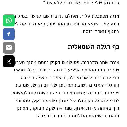
זה הזמן שלי לחפש את דרכי ללא את."
מוזה מסתכלת עליי. מעולם לא נדרשנו לאשר במילים.
ורגע לפני שהיא מרחפת מן המרפסת, היא מדביקה לי
בחטף וואחד בוסה.
כף רגלה השמאלית
צינת שחר מדברית. פס שמש דקיק נמתח מתוך מעבה
שמיים כמו מהסס להפציע. נדמה כי טרם בשלו תנאיו
כדי לבתר כליל את הלילה, להיפרד מהעלטה שבה
הורגלו העיניים לטובת תחילתו של יום חדש. שמיכת
פליז בורדו רכה עוטפת את ברכיה המשתדלות להישתל
לחצי לוטוס. רק קולו של יונתן נשמע ברקע, סמכותי
ורך באותה מידת איזון, מפר את שקט הבוקר, מסתנן
מבעד הנשימות השלוות הנמדדות סביבה.