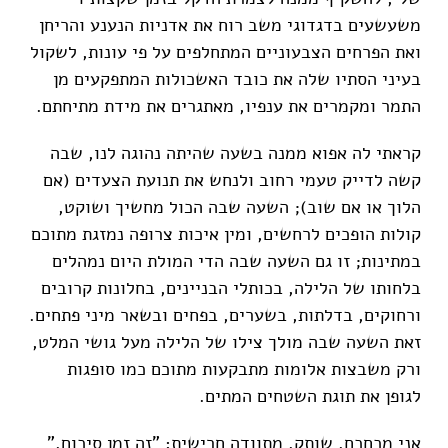
משעשעים בדגדוגי משב רוח את אדניות הנענע והריחן
ואת הפרחים הצבעוניים המתחלפים על פי עונות, לשקול
בעיני הסתיו שלה את כובד האשכולות המתפקעים מן
התמר ומקמרים את ענפיו, מאתגרים את מידת מתיחתם.
קראתי לה אפוא ממנה בשעה שהיתה נהוגה לנו, שבה
קשה לדייק טעמי רחוב ולנחש את תנועת הצעדים (אם
הלוך או אם שוב); השעה שבה הכול מחשיך ושוקט,
קולות הופכים לרחשים, ומין איכות צרופה נמזגת מתוכם
במתינות; זו גם השעה שבה הדי המולת היום נמהלים
בלחותו של הלילה, בכותלי הבניינים, בחלונות קרובים
ורחוקים, בדלתות, בשערים, בפחים ובשאר מיני פתחים.
זאת השעה שבה מולך צילו של הלילה מעל גושי המלט,
ורק משבצות אלומות מתבקעות מתוכם כמו סופגות
לגופן את תוגת השטחים המתים.
אני מכחכח. שותק. מתוודה חרישית: "זה זמן סיכום."