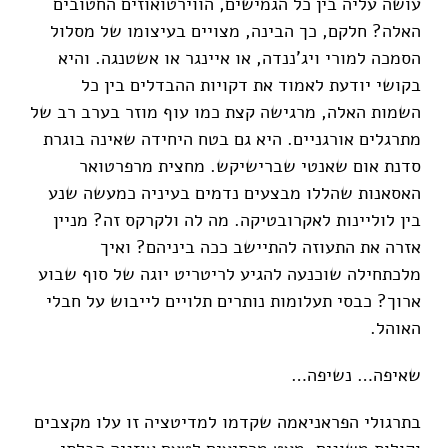
עושה עליה בין כל הגמישים, הווירטואוזים החטובים
האלה? חלקם, כך הבינה, מצויים בעיצומו של מסלול
הסמכה למורי ויג'ננדה, או איינגר או אשטנגה. והיא
בקושי יודעת לאמוד את דקויות ההבדלים בין כל
השמות האלה, מרגישה קצת כמו עוף מוזר בערב רב של
מתרגלים אורגניים. היא גם בטח היחידה שאינה בוגרת
סדנת אום שאנטי שברישיקש. מחצית מרפרטואר
האסאנות שהללו מבצעים נדמים בעיניה כמעשה שנע
בין לוליינות לאקרובטיקה. מה לה ולקרקס זה? מניין
אזרה את התעוזה להתיישב ככה ביניהם? ואיך
מלכתחילה שוכנעה להגיע לריטריט יוגה של סוף שבוע
ארוך? כבסי תעלומות נותרים תלויים לייבוש על חבלי
האוהל.
שאיפה… נשיפה…
בתרגולי הפראניאמה שקדמו למדיטציה זו עלו מקצבים