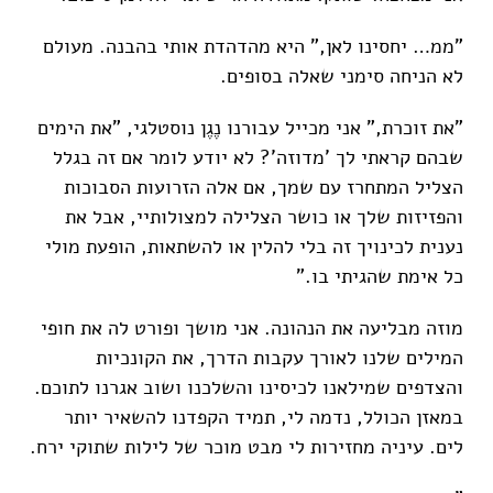
"ממ… יחסינו לאן,” היא מהדהדת אותי בהבנה. מעולם
לא הניחה סימני שאלה בסופים.
"את זוכרת," אני מכייל עבורנו נֶגֶן נוסטלגי, "את הימים
שבהם קראתי לך 'מדוזה'? לא יודע לומר אם זה בגלל
הצליל המתחרז עם שמך, אם אלה הזרועות הסבוכות
והפזיזות שלך או כושר הצלילה למצולותיי, אבל את
נענית לכינויך זה בלי להלין או להשתאות, הופעת מולי
כל אימת שהגיתי בו."
מוזה מבליעה את הנהונה. אני מושך ופורט לה את חופי
המילים שלנו לאורך עקבות הדרך, את הקונכיות
והצדפים שמילאנו לכיסינו והשלכנו ושוב אגרנו לתוכם.
במאזן הכולל, נדמה לי, תמיד הקפדנו להשאיר יותר
לים. עיניה מחזירות לי מבט מוכר של לילות שתוקי ירח.