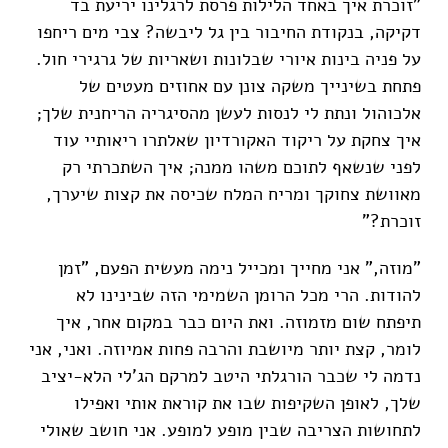
"זוכרת איך באחד הלילות פרסת לרגלינו יריעת בד
דקיקה, בנקודת החיבור בין גל ליבשה? צבי מים ריחפו
על פניה בינות איורי שבלונות ושאריות של גרגירי חול.
פתחת בשינייך משקה צונן עם אחוזים מעטים של
אלכוהול ונתת לי לנסות לעשן מהסיגריה הריחנית שלך;
איך צחקת על ריקוד האקורדיון שאלתרו ריאותיי עוד
לפני שנשאף לתוכם משהו ממנה; איך השתכרתי רק
מאוושת צחוקך ומריח המלח שכיסה את קצות שיערך,
זוכרת?"
"מוזה," אני מחייך ומכייל נימה מעשית הפעם, "זמן
להודות. הרי מכל הרומן השמימי הזה שבינינו לא
תיפתח שום מזמוזה. ואת היום כבר במקום אחר, איך
לומר, קצת יותר מיושבת והרבה פחות אמיוזה. ואני, אני
נדמה לי שכבר הורגלתי היטב למרקם הג'לי הלא-יציב
שלך, לאופן השקיפות שבו את קוראת אותי ואפילו
לתחושות הצריבה שבין מופע למופע. אני חושב שאולי