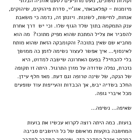
וקולות משונים, מעט מרתיעים לטעם אוזניה הבלתי
מיומנות – קפלאבאתי, אוג'יי, סדרת פיהוקים, שיהוקים,
אנחות, לחישות, לשונות. ויונתן זה, נדמה כי משאבת
ענק התמקמה בתוך שלד הגוף שלו. וכי יש דרך אחרת
להסביר את צליל המתכת שהוא מפיק מתוכו? מה הוא
מחביא שם שאין בתוכה? והקומבקה הזאת שהוא מותח
לאינסוף… איך אפשר לעצור נשימה לזמן כה ממושך
בלי להכחיל? בפעם האחרונה שישבה למדוט, היא
נזכרת, נפלה שדודה על מזרן התרגול. היתה זו תקופה
של הנקה, של שינה טרופה וגם דעת. מאז חלף עידן.
החלב בשדיה יבש, אך הכבדות והעייפות עוד שופעים
מכל איברי גופה.
שאיפה… נשיפה…
בועות. כמה היתה רוצה לקרוא עכשיו את בועות
המחשבה בוקעות מראשם של כל היושבים סביבה
במרחב אוהל המדבר הזה. שיהפוך הַמִּדְבָּר לִמְדַבֵּר,