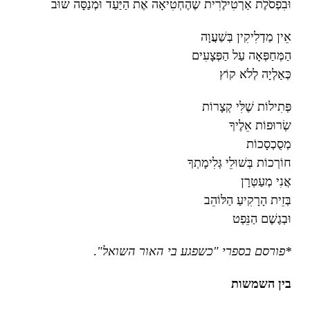
וּבִפְסֹלֶת אַרְטִילֶרִית שֶׁהֶחְטִיאָה אֶת הַיַּעַד וּמְנַסָּה שׁוּב
אֵין מַדְלִיקִין בְּשַׁעֲוָה
הַמְּחַפְּאָה עַל הַפְּצָעִים
כְּאַלְיָה לְלֹא קוֹץ
פְּתִילוֹת שֶׁלִּי קְצָרוֹת
שְׂרוּפוֹת אֵלֶיךָ
מְסֻכְסָכוֹת
חוֹרְכוֹת בְּשׁוּלֵי גְּלִימָתְךָ
אֲנִי מְעַטְּרָן
בְּזֵית הָרָקִיעַ הַלּוֹהֵב
וּבְגֶשֶׁם הַנֵּפְט
*פורסם בספרי "כשפגע בי האור השואל"
.
בין השמשות