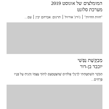
המומלצים של אוגוסט 2019
מערכת סלונט
"חוות החיות" ׀ ג'ורג' אורוול ׀ תרגום: אברהם יבין ׀ עם...
מְבַקֶּשֶׁת נַפְשִׁי
יוכבד בן-דור
הַבֹּקֶר הִשְׁתַּטַּחְתִּי לְרַגְלֵי אֱלֹהִים שֶׁהִצְטַמְצֵם לְתוֹךְ עַצְמוֹ וְהֵנִיחַ עַל פָּנָיו
פְּרָחִים...