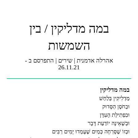
במה מדליקין / בין
השמשות
אהרלה אדמנית
|
שירים
|
התפרסם ב -
26.11.21
במה מדליקין
מַדְלִיקִין בְּלַחַשׁ
וּבַחֹסֶן הַסָּדוּק
וּבִפְתִילַת הָעִדָּן
וּבְשֶׁאֵינָה יוֹדַעַת דָּבָר
וּבְזוֹ שֶׁסָּרְחָה כְּמַיִם שֶׁעָמְדוּ יָמִים רַבִּים