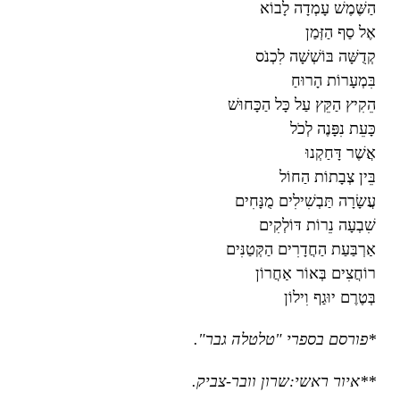
הַשֶּׁמֶשׁ עָמְדָה לָבוֹא
אֶל סַף הַזְּמַן
קְדֻשָּׁה בּוֹשְׁשָׁה לִכְנֹס
בִּמְעָרוֹת הָרוּחַ
הֵקִיץ הַקֵּץ עַל כָּל הַכָּחוּשׁ
כָּעֵת נִפָּנֶה לְכֹל
אֲשֶׁר דָּחַקְנוּ
בֵּין צְבָתוֹת הַחוֹל
עֲשָׂרָה תַּבְשִׁילִים מֻנָּחִים
שִׁבְעָה נֵרוֹת דּוֹלְקִים
אַרְבַּעַת הַחֲדָרִים הַקְּטַנִּים
רוֹחֲצִים בְּאוֹר אַחֲרוֹן
בְּטֶרֶם יוּגַף וִילוֹן
*פורסם בספרי "טלטלה גבר".
**איור ראשי:שרון וובר-צביק.