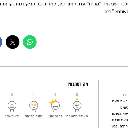
נו, שנשאר "מריח" עוד המון זמן, למרות כל הניקיונות, קראו מ
חשתם: "בית
בלינים"
מה דעתכם?
יבת
0
0
0
0
 בשם העט
ספים
שוי באושר
האינטרנט
תום, נכון