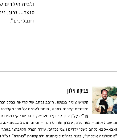
ולבית הילדים של
סוער… נכון, ני
הת
צביקה אלון
קשיש צעיר בנפשו, חובב נלהב של קריאה בכלל וכת
סיפורים קצרים בפרט, חותם לעתים על פרי מקלדתו
צָדִ"י. אָלֶ"ף. בן קיבוץ המעפיל, בוגר שני קיבוצים נו
ומושבה אחת – כפר עזה, עברון ופרדס חנה – וכיום תושב גבעתיים. נ
ואבא-סבא נלהב לשני ילדים ושני נכדים. עורך הפרק הקיבוצי באתר 
"נוסטלגיה אונליין", בוגר ביה"ס לעיתונות ולתקשורת "כותרת" זצ"ל וח