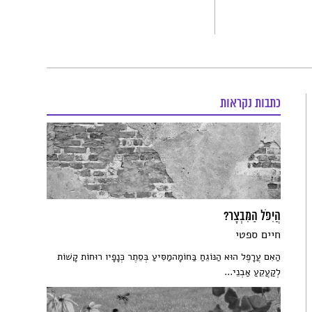
כתבות נקראות
הֲיִפֹּל הַמִּבְצָר?
חיים ספטי
הַאִם עֲרָפֶל הוּא הַנּוֹגֵחַ בַּחוֹמָהמַסִּיעַ בְּסֵתֶר כְּנָפָיו רוּחוֹת קָשׁוֹת
לְקַעֲקֵעַ אַבְנֵי...