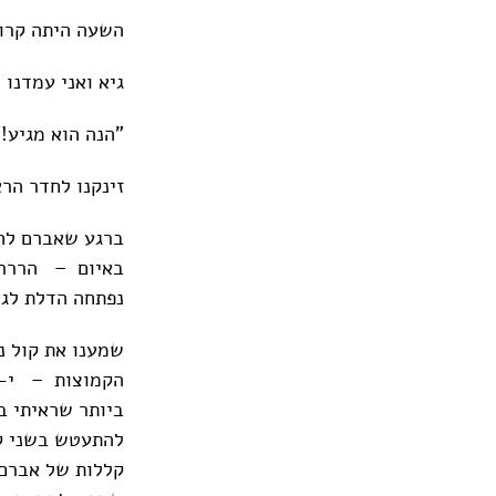
השעה היתה קרו
גיא ואני עמדנו 
"הנה הוא מגיע!
זינקנו לחדר הר
ברגע שאברם לחץ
באיום – הרררר
נפתחה הדלת לגמ
שמענו את קול נ
הקמוצות – י-ו
ביותר שראיתי ב
להתעטש בשני קו
קללות של אברם 