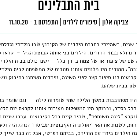
בית התבלינים
צביקה אלון
|
סיפורים לילדים
|
התפרסם ב - 11.10.20
 שנים, כשהייתי בחברת הילדים של הקיבוץ שבו נולדתי וגדלתי,
דים ולא בבתי ההורים. הילדים בני אותה קבוצת הגיל – קראו ל
 שם של ציפור או של צמח בדרך כלל – ישנו כולם בבית הילדים
ה": ההורים היו מלווים אותנו מהבית של המשפחה לבית הילדי
ריאים לנו סיפור קצר לפני השינה, נפרדים מאיתנו בחיבוק ונש
ישון בבית שלהם.
 היו מסתובבות במשך הלילה שתי שומרות לילה – וגם שומר בח
כל בסדר, ובבוקר היו המטפלות מעירות אותנו לקראת יום הלי
שנקרא "לינה משותפת", שהיה קיים בכל הקיבוצים. עברו שנים 
ות, לשנות את האידיאולוגיה הקיבוצית שביסוד הנוהג הזה ולעב
ת הילדים ביחד עם הוריהם, בביתם הפרטי, אבל זה כבר שייך 