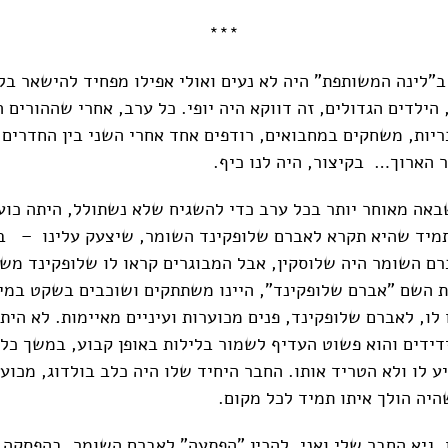
***
ב"לינה המשותפת" היה לא נעים ואולי אפילו מפחיד להישאר בל
 הילדים הגדולים, זה דווקא היה יופי. כל ערב, אחרי שההורים הל
יות, משחקים במחבואים, רודפים אחד אחרי השני בין החדרים
ר הארוך… בקיצור, היה לנו כיף.
אה מאוחר יותר בכל ערב כדי להשגיח שלא נשתולל, היתה כוע
תמיד שהיא תקרא לאברם שלופקינד השומר, שיצעק עלינו – ב
ם השומר היה שלוסקין, אבל המבוגרים קראו לו שלופקינד מ
 השם "אברם שלופקינד", היינו משתתקים ושוכבים בשקט במיט
 לו, לאברם שלופקינד, פנים מכוערות ועיניים מאיימות. לא הי
ידידים והוא פשוט העדיף לשמור בלילות באופן קבוע, במשך כל 
 לו ולא הטריד אותו. החבר היחיד שלו היה כלב בולדוג, מכוער
היה הולך איתו תמיד לכל מקום.
, גיא החבר שלי ואני, להכין "הפתעה" לאברם השומר. בהפסקה 