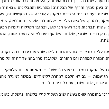
 הסערה שחדרה דרך הדלת הפתוחה, העיפה ופיזרה את כל תוכן 
ים בענן סמיך וחריף של תבלינים! מהרעש והתבלינים שבאוויר ה
ילדים ותוך 20 שניות רעם כל בית הילדים במקהלה אדירה של התעטשויות, 
קר, כמובן, של גיא ושלי – יללות בכי של עדנה ותרצה, שתי 
 שטות ונבהלות מכל רעש הכי קטן, וכמובן הקללות וגערות הכע
. רק רוני הישנוני, ששום רעש אף פעם לא היה מעיר אותו, המש
ינה.
סו עלינו נורא – גם שומרות הלילה שהגיעו כעבור כמה דקות, 
 המורה למחרת וגם ההורים, שקיבלו מהן בהמשך דיווח על מה
ינו על המקום ומיד בביצוע ה"פשע" – מאימת אברם שלופקינד
 הזועמות – גם לא הלכנו למחרת ללימודים: במשך למעלה מח
וניגבנו, שוב ושוב, את כל בית הילדים…
הרנו בחומרה שאם נעשה שוב תעלול לילי כלשהו, נישלח, כעונש