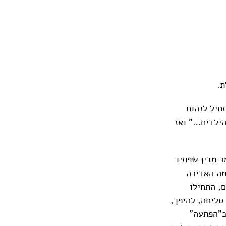
ת.
חיל לנהום
ילדים…" ואז
 מבין שפתיו
ה האדירה
, התחילו
סליחה, להיפך,
ב"הפתעה"