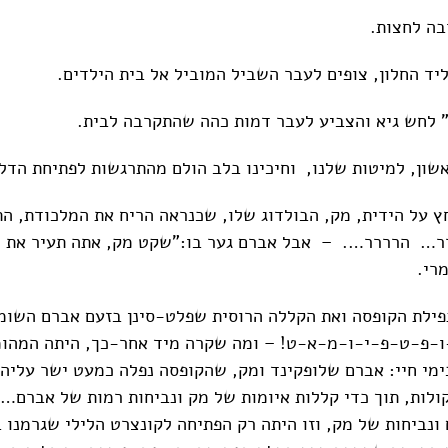
בה לחצות.
ליד החלון, צופים לעבר השביל המוביל אל בית הילדים.
" לחש גיא והצביע לעבר דמות כהה שהתקרבה לבית.
אשון, למיטות שלנו, וחיכינו בלב הולם מהתרגשות לפתיחת הדל
 על הידית, מק, הבולדוג שלו, שכנראה הריח את המלכודת, הת
… הרררר…. – אבל אברם גער בו:"שקט מק, אתה תעיר את ה
רי.
פילת הקופסה ואת הקללה הרוסית שפלט-סינן בזעם אברם השומר
-פ-ט-פ-י-ו-מ-א-ט! – ומה שקרה מיד אחר-כך, היתה המהומ
ימי חיי: אברם שלופקינד ומק, שהקופסה נפלה כמעט ישר עליהם
לות, תוך כדי קללות איומות של מק ונביחות רמות של אברם… 
ונביחות של מק, וזו היתה רק הפתיחה לקונצרט הלילי שגרמנו 