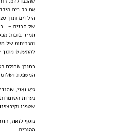
שהכנו להם. רוח
את כל בית הילד
ה
של הבנים – בעי
תמיד בוכות מכל
והנביחות של מק
להתעטש מתוך ש
כמובן שכולם כע
המטפלת ושלומית
גיא ואני, שהוד
גערות השומרות
שטפנו וקירצפנו 
נוסף לזאת, הוז
ההורים.