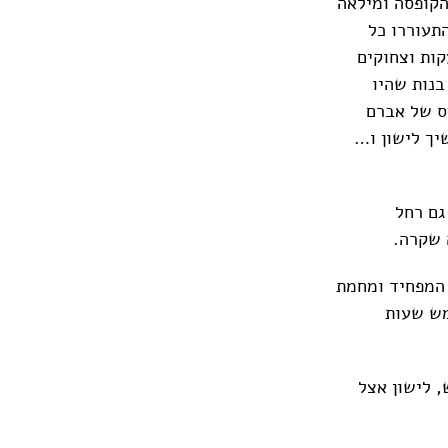
הקופסה ומילאה
תעוררו כל
צעקות וצחוקים
בנות שהיו
ס של אברם
יך לישון ו…
גם רחל
 שקרה.
 המפחיד ומחמת
מש שעות
, לישון אצל