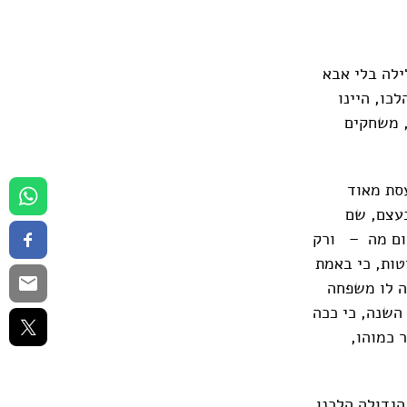
ילה בלי אבא
כו, היינו
, משחקים
סת מאוד
עצם, שם
שום מה – ורק
ות, כי באמת
תה לו משפחה
השנה, כי ככה
 כמוהו,
הגדולה הלכנו