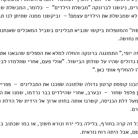
ים, ניגשנו לברונקה "מבשלת הילדים" – כלומר, המבשלת שמ
לא שמבשלת את הילדים עצמם! – וביקשנו ממנה שתיתן לנו תב
ישול' והמטפלות ביקשו שנביא תבלינים בשביל המאכלים שאנחנו 
 נחושה.
זה יופי," התמוגגה ברונקה והחלה למלא את הספלים שהבאנו אתנ
גדולים שהיו על שולחן הבישול. "אולי פעם, אחרי שתלמדו לבש
 להחליף אותי כאן."
הכנו קופסת קרטון גדולה שלתוכה שפכנו את התבלינים – פפריק
 פלפל שחור – ובערב, אחרי שהילדים כבר נרדמו, שמנו את ה
על דלת הכניסה, קשרנו אותה בחוט ארוך אל הידית של הדלת וח
רם.
 זה קרה בחורף, בלילה בלי ירח ונורא חשוך, או כמו שכתוב ב
ם, אבל היתה רוח נוראית.