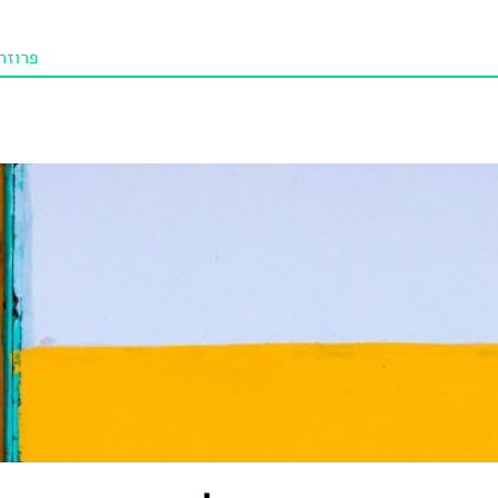
פרוזה
תו איכו
מאמרי
טנא ביכורי
מומלצי
טיפים