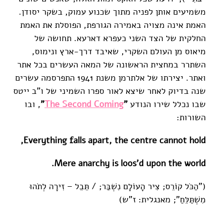
משמיעים אותן לפניה מתוך שכנוע עמוק, בשקר יסודן.
האמת אינה מצויה באמירה הגורפת, הפוסלת את האמת
החלקית של הצד השני כעפרא דארעא. תחושה של
מיאוס מן העולם השקרי, שאיבד דרך-ארץ ונימוס,
השתרר במחצית הראשונה של המאה העשרים בכל אתר
ואתר. יצירתו של אלתרמן משנת 1941 התפרסמה עשרים
שנה בדיוק לאחר שיצא לאור ספרו השמיני של ו"ב ייטס
שבו נכלל שירו הנודע
"
The Second Coming
"
, ובו
השורות:
Everything falls apart, the centre cannot hold,
Mere anarchy is loos'd upon the world.
("הַכֹּל קוֹרֵס; צִיר הָעוֹלָם נִשְׁבַּר; / תֵּבֵל – זִירָה לְתֹהוּ
מִשְׁתַּלֵּחַ"; מאנגלית: ז"ש)