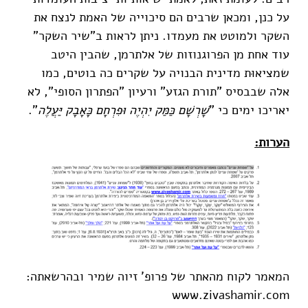
על כנן, ומכאן שרבים הם סיכוייה של האמת לנצח את
השקר ולמוטט את מעמדו. ניתן לראות ב"שיר השקר"
עוד אחת מן הפרוגנוזות של אלתרמן, שהבין היטב
שמציאוּת מדינית הבנויה על שקרים כה בוטים, כמו
אלה שבבסיס "תורת הגזע" ורעיון "הפתרון הסופי", לא
יאריכו ימים כי "
שָׁרְשָׁם כַּמַּק יִהְיֶה וּפִרְחָם כָּאָבָק יַּעֲלֶה
".
הערות:
המאמר לקוח מהאתר של פרופ' זיוה שמיר ובהרשאתה:
www.zivashamir.com