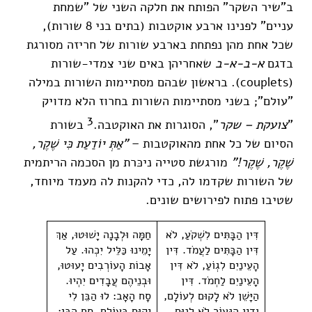
ב"שיר השקר" הפותח את חלקה השני של "שמחת
עניים" לפנינו ארבע אוקטבות (בתים בני 8 שורות),
שכל אחת מהן נפתחת בארבע שורות של חריזה מסורגת
בדגם
א-ב-א-ב
שאחריהן באים שני צמדי-שורות
(couplets). בראשון שבהם מסתיימות השורות במילה
"עולם"; בשני מסתיימות השורות בחרוז הלא מדויק
3
"
צועקת – שקר
", הסוגרות את האוקטבה.
בשורת
הסיום של כל אחת מהאוקטבות –
"אַתְּ יוֹדַעַת כִּי שֶׁקֶר,
שֶׁקֶר, שֶׁקֶר!"
מורגשת סטייה ניכּרת מן הסכמה הריתמית
של השורות שקדמו לה, כדי להקנות לה מעמד מיוחד,
שטיבו פתוח לפירושים שונים.
​דִּין הַבָּתִּים לִשְׁקֹעַ, לֹא
​חַמָּה וּלְבָנָה יָשׁוּטוּ, אַךְ
דִּין הַבָּתִּים לַעֲמֹד. דִּין
יָמֵינוּ כַּלֵּיל יִכְהוּ. עַל
הָעֵינַיִם לִגְוֹעַ, לֹא דִּין
אָבוֹת הָעוֹרְבִים יָעוּטוּ,
הָעֵינַיִם לַחְמֹד. דִּין
וּבְנֵיהֶם עֲבָדִים יִהְיוּ.
הַיָּשֵׁן לֹא לָקוּם לְעוֹלָם,
סָח הָאָב: לוּ הַבֵּן לִי
וְדִין הַנֵּעוֹר לֹא לָנוּם
יָקוּם בָּעוֹלָם. סָח הַבֵּן: