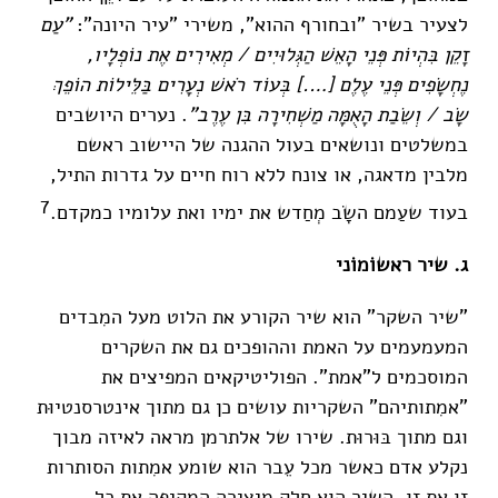
לצעיר בשיר "ובחורף ההוא", משירי "עיר היונה":
"עַם
זָקֵן בִּהְיוֹת פְּנֵי הָאֵשׁ הַגְּלוּיִים / מְאִירִים אֶת נוֹפְלָיו,
נֶחְשָׂפִים פְּנֵי עֶלֶם [….] בְּעוֹד רֹאשׁ נְעָרִים בַּלֵּילוֹת הוֹפֵךְ
שָׂב / וְשֵׂבַת הָאֻמָּה מַשְׁחִירָה בִּן עֶרֶב"
. נערים היושבים
במשלטים ונושאים בעול ההגנה של היישוב ראשם
מלבין מדאגה, או צונח ללא רוח חיים על גדרות התיל,
7
בעוד שעַמם השָׂב מְחַדש את ימיו ואת עלומיו כמקדם.
ג. שיר ראשוֹמוֹני
"שיר השקר" הוא שיר הקורע את הלוט מעל המִבדים
המעמעמים על האמת וההופכים גם את השקרים
המוסכמים ל"אמת". הפוליטיקאים המפיצים את
"אמִתותיהם" השקריות עושים כן גם מתוך אינטרסנטיוּת
וגם מתוך בּוּרוּת. שירו של אלתרמן מראה לאיזה מבוך
נקלע אדם כאשר מכל עֵבר הוא שומע אמִתות הסותרות
זו את זו. השיר הוא חלק מיצירה המקיפה את כל