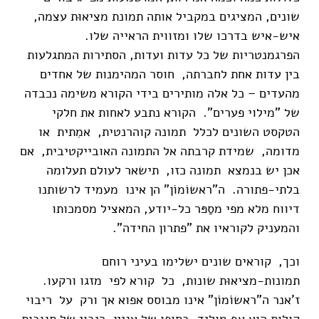
שונים, המציגים במקביל אותה תמונת מציאוּת עצמה,
איש-איש בדרכו שלו ומזווית הראייה שלו.
הפרגמנטריות של כל עדות ועדות, הסתירות המתגלעות
בין עדות אחת לחברתה, חוסר המהימנות של אחדים
מהעדים – כל אלה מותירים בידי הקורא משימה נכבדה
של "מילוי פערים". הקורא נתבע לאחות את חלקי
הטקסט השונים לכלל תמונה קוהרנטית, אמִתית או
מדומה, שמידת קרבתה אל התמונה האובייקטיבית, אם
אכן יש בנמצא תמונה כזו, תישאר לעולם תעלומה
בלתי-פתורה. ה"ראשוֹמוֹן" הן אינו מעמיד לרשותנו
דיווח מלא מפי מסַפּר כל-יודע, המאציל מסמכותו
והמעניק לקוראיו את "פתרון החידה".
וכך, קוראים שונים ישלימו בעיני רוחם
תמונות-מציאוּת שונות, כל קורא לפי מזגו ורקעו.
ז'אנר ה"ראשוֹמוֹן" אינו מבוסס אפוא אך ורק על ריבוי