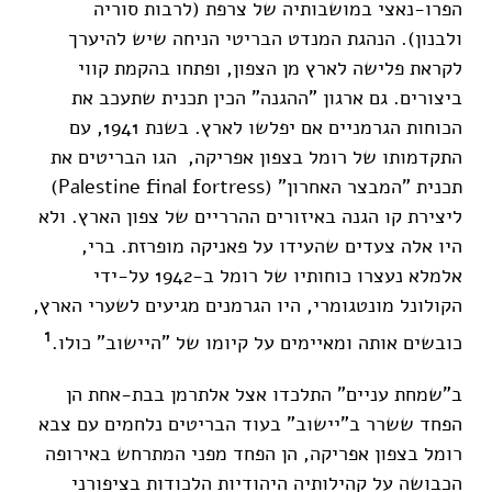
הפרו-נאצי במושבותיה של צרפת (לרבות סוריה
ולבנון). הנהגת המנדט הבריטי הניחה שיש להיערך
לקראת פלישה לארץ מן הצפון, ופתחו בהקמת קווי
ביצורים. גם ארגון "ההגנה" הכין תכנית שתעכב את
הכוחות הגרמניים אם יפלשו לארץ. בשנת 1941, עם
התקדמותו של רומל בצפון אפריקה, הגו הבריטים את
תכנית "המבצר האחרון" (Palestine final fortress)
ליצירת קו הגנה באיזורים ההרריים של צפון הארץ. ולא
היו אלה צעדים שהעידו על פאניקה מופרזת. ברי,
אלמלא נעצרו כוחותיו של רומל ב-1942 על-ידי
הקולונל מונטגומרי, היו הגרמנים מגיעים לשערי הארץ,
1
כובשים אותה ומאיימים על קיומו של "היישוב" כולו.
ב"שמחת עניים" התלכדו אצל אלתרמן בבת-אחת הן
הפחד ששרר ב"יישוב" בעוד הבריטים נלחמים עם צבא
רומל בצפון אפריקה, הן הפחד מפני המתרחש באירופה
הכבושה על קהילותיה היהודיות הלכודות בציפורני