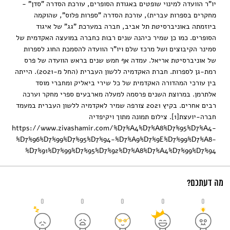
יו"ר הוועדה למינוי שופטים באגודת הסופרים, עורכת הסדרה "סדן" -
מחקרים בספרות עברית), עורכת הסדרה "ספרות פלוס", שהוקמה
ביוזמתה באוניברסיטת תל אביב, חברה במערכת "גג" של איגוד
הסופרים. כמו כן שמיר כיהנה שנים רבות כחברה במועצה האקדמית של
סמינר הקיבוצים ושל מרכז שלם ויו"ר הוועדה להסמכת החוג לספרות
של אוניברסיטת אריאל. עמדה אף חמש שנים בראש הוועדה של פרס
רמת-גן לספרות. חברת האקדמיה ללשון העברית (החל מ-2021). הייתה
בין עורכי המהדורה האקדמית של כל שירי ביאליק ומחברי מוסד
אלתרמן. במרוצת השנים פרסמה למעלה מארבעים ספרי מחקר וערכה
רבים אחרים. בקיץ 2021 צורפה שמיר לאקדמיה ללשון העברית במעמד
חברה-יועצת[1]. צילום תמונה מתוך ויקיפדיה
https://www.zivashamir.com/%D7%A4%D7%A8%D7%95%D7%A4-
%D7%96%D7%99%D7%95%D7%94-%D7%A9%D7%9E%D7%99%D7%A8-
%D7%91%D7%99%D7%95%D7%92%D7%A8%D7%A4%D7%99%D7%94
מה דעתכם?
0
0
0
0
0