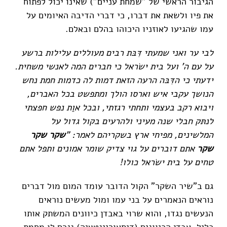
הגיבור הראשי של "שמחת עניים") שאינו יכול לפתוח
את פיו ולשאת את דברו, כי דברי הדיבה האיומים על
עמו שהגיעו לאוזניו היכוהו בהלם ובאלם.
לבי ער ואני שמעתי דִּבּת רבים מעוללים עלילות ברשע
על עם ה' ועל בית ישׂראל כי חברים המה לאנשי משחית.
ידעתי כי הדִּבּה הרעה הזאת דמות לה כדמות חמת נחש
הנושך עקבי איש וארסו הולך ומתפשט בכל האברים,
ויבוא רקב בעצמי ותחתי רגזתי, ובכל אוַת נפש חפצתי
לנתּק חבלי שנה מעיני ולהרעים בקול גדול על
המלשינים, מפיחי ארץ בשקריהם לאמר: "
שקר שקר
שקר
אתם דוברים על גוי צדיק שומר אמונים ותפל אתם
טחים על בית ישׂראל כולו!
גם ב"שיר השקר" הקול הדובר עומד המום מול דברים
נוראים הנאמרים על בני עמו ומול מעשים נוראים
הנעשים נגדו, והוא שרוי באבדן כיוונים המשתק אותו