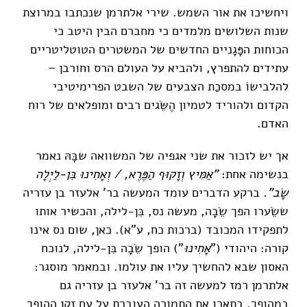
ויחשיכו את אור השמש. שירי אלתרמן שנכתבו במרוצת
שנות השלושים מלמדים כי מחברם הבין היטב כי
הכוחות הפָּגָניים החדשים של המשטרים הטוטליטריים
עתידים להתפרץ, ולהביא על העולם הרס וחורבן –
להלבישוֹ במסכַת הצבעים של השבט הפרימיטיבי
הקדום ולהוריד לטמיון הֶשֵּׂגים רבים ומופלאים של רוח
האדם.
אך יש לזכור את שני אגפיה של המשוואה שבָּהּ נאמר
בנשימה אחת:
"אַמִּיץ וְזָקוּף הַפֶּרֶא, / וְאָחִינוּ בִּן-לַיְלָה
שָׂב".
ברקע הדברים עומד המעשה בר' אלעזר בן עזריה
ששֵׂערו הפך שֵׂבָה, מעשה נס, בִּן-לילה, והכשיר אותו
לתפקידו המכובד (ברכות כח, ע"א). כאן, שום נס אינו
קורה: היהודי ("
אָחִינוּ
") הופך שֵׂבָה בִּן-לילה, לנוכח
האסון שבא להחשיך עליו את עולמו. ובמאמר מוסגר:
אלתרמן רמז למעשה זה בר' אלעזר בן עזריה גם
במהופך, בתארו את התמורה העוברת על עם זקֵן ההופך