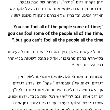
ייתן לקרוא ליום "לילה". שמחתה של הבת נובעת
כמדומה מן ההכרה שמציאוּת הבנויה כולה על שקר לא
תאריך ימים, וכדבריו של אברהם לינקולן משנת 1887:
“You can fool all of the people some of time;
you can fool some of the people all of the time,
but you can't fool all the people all the time.”
"תוכל לשַׁטות למשך זמן-מה בכל הציבור, תוכל לשַׁטות
בלי-הרף בחלק מהציבור, אך לא תוכל לשטות בלי-הרף
בכל הציבור כולו״.
המתחכמים ואוהבי השעשועים אומרים: לשקר אין
רגליים! לאות שי"ן שבמילה "שקר" יש שלוש רגליים,
אך היא הופלה ורגליה ההפוכות תלויות באוויר, לקו"ף
יש רגל אחת, וגם לרי"ש יש רגל אחת בלבד. יוצא אפוא,
שסיכוייו של השקר לעמוד על רגליו לאורך זמן אינם
רבים. לעומת זאת, לאמת יש אותיות יציבות העומדות