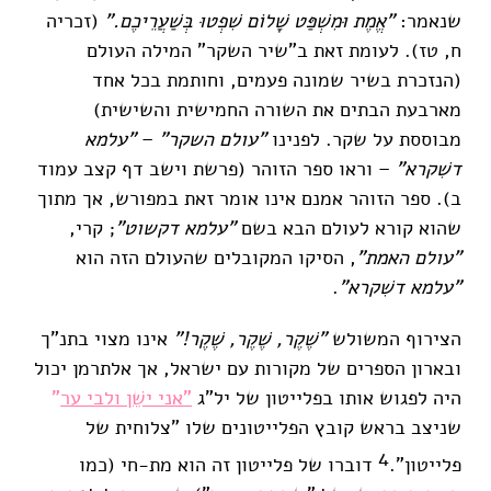
שנאמר:
"אֱמֶת וּמִשְׁפַּט שָׁלוֹם שִׁפְטוּ בְּשַׁעֲרֵיכֶם."
(זכריה
ח, טז). לעומת זאת ב"שיר השקר" המילה העולם
(הנזכרת בשיר שמונה פעמים, וחותמת בכל אחד
מארבעת הבתים את השורה החמישית והשישית)
מבוססת על שקר. לפנינו
"עולם השקר"
–
"עלמא
דשִׁקרא"
– וראו ספר הזוהר (פרשת וישב דף קצב עמוד
ב). ספר הזוהר אמנם אינו אומר זאת במפורש, אך מתוך
שהוא קורא לעולם הבא בשם
"עלמא דקשוט"
; קרי,
"עולם האמת"
, הסיקו המקובלים שהעולם הזה הוא
"עלמא דשִׁקרא"
.
הצירוף המשולש
"שֶׁקֶר, שֶׁקֶר, שֶׁקֶר!"
אינו מצוי בתנ"ך
ובארון הספרים של מקורות עם ישראל, אך אלתרמן יכול
היה לפגוש אותו בפלייטון של יל"ג
"אני ישֵׁן ולבי ער
"
שניצב בראש קובץ הפלייטונים שלו "צלוחית של
4
פלייטון".
דוברו של פלייטון זה הוא מת-חי (כמו