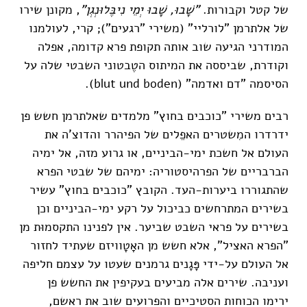
של קטל וקבורות.
"שָׁבוּ, שָׁבוּ יְמֵי נִיבֶּלוּנְגְן"
, מקונן שירו
של אלתרמן "לורליי" (משירי "רגעים"); קרי, לעולמנו
המודרני הגיעה שוב אותה תקופת פרא קדומה, אפלה
וקודרת, שביססה את המיתוס הטֶבטוני השבטי שלה על
הסיסמה "דם ואדמה" (blut und boden).
רבים משירי "כוכבים בחוץ" מלמדים שאלתרמן חשש פן
ידרדרו המִשטרים האפֵלים של הפיהרר והדוצ'ה את
העולם אל חשכת ימי-הביניים, או גרוע מזה, אל ימיה
הברבריים של הפרהיסטוריה: ימיהם של שבטי הפרא
שהתגוררו ביערות-העד. הקובץ "כוכבים בחוץ" עשיר
בשירים המתרחשים כביכול על רקע ימי-הביניים וכן
בשירים על פראי השבט שביער. אין לפנינו התקסמוּת מן
"הפרא האציל", אלא חשש מן האָטָוויזם שעתיד לחזור
אל העולם על-ידי פָּגָנים גרמנים שעטו על עצמם חליפה
ועניבה. שירים אלה מביעים בעקיפין את החשש פן
ירימו הכוחות הסטיכיים והפרועים שוב את ראשם,