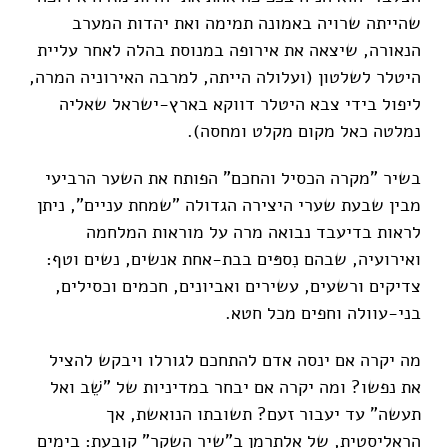
שהייתה שרויה באמונה תמימה ואת יהדות המערב
הנאורה, שיצאה את אירופה במנוסת בהלה לאחר עליית
היטלר לשלטון (ועלולה הייתה, למרבה האירוניה המרה,
ליפול בידי צבא היטלר דווקא בארץ-ישראל שאליה
נמלטה כאל מקום מקלט ומחסה).
בשיר "מקרה הכסיל והחכם" הפותח את השער הרביעי
מבין שבעת שערי היצירה הגדולה "שמחת עניים", ניתן
לראות בדיעבד נבואה מרה על מוראות המלחמה
ואירועיה, שבהם נִספּים בבת-אחת אנשים, נשים וטף:
צדיקים ורשעים, עשירים ואביונים, חכמים וכסילים,
בני-עוולה וחפים מכל חטא.
מה יקרה אם ינסה אדם להתחכם לגורלו ויבקש להציל
את נפשו? ומה יקרה אם יבחר במדיניות של "שֵׁב ואל
תעשה" עד יעבור זעם? תשובתו הנואשת, אך
הרֵאליסטית, של אלתרמן ב"שיר השקר" קובעת: בימים