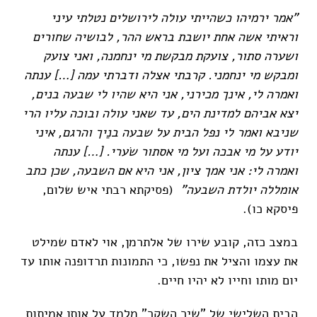
"אמר ירמיהו כשהייתי עולה לירושלים נטלתי עיני
וראיתי אשה אחת יושבת בראש ההר, לבושיה שחורים
ושערה סתור, צועקת מבקשת מי ינחמנה, ואני צועק
ומבקש מי ינחמני. קרבתי אצלה ודברתי עמה […] ענתה
ואמרה לי, אינך מכירני, אני היא שהיו לי שבעה בנים,
יצא אביהם למדינת הים, עד שאני עולה ובוכה עליו הרי
שניבא ואמר לי נפל הבית על שבעה בנַיך והרגם, איני
יודע על מי אבכה ועל מי אסתור שׂערי. […] ענתה
ואמרה לי: אני אמך ציון, אני היא אם השבעה, שכן כתב
אומללה יולדת השבעה"
(פסיקתא רבתי איש שלום,
פיסקא כו).
במצב כזה, קובע שירו של אלתרמן, אוי לאדם שמילט
את עצמו והציל את נפשו, כי התמונות תרדופנה אותו עד
יום מותו וחייו לא יהיו חיים.
הבית השלישי של "שיר השקר" מלמד על אותן אמיתות