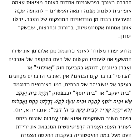
ההכרה בצורך בפרשנויות אחדות לאותה מציאוּת עצמה
אופיינית לשנות מִפנה המאה העשרים – לתקופה שבָּהּ
נתערערו רבות מן הוודאויות המוצקות של העבר. ירשו
אותן אמִתות אקסיומטיות, ברורות ונחרצות, שבשקר
יסודן.
מדוע יפתח משורר לאומי כדוגמת נתן אלתרמן את שירו
המשקף את שעותיו הקשות של העם בתקופה של אנרכיה
ואָבדן כיווּנים, דווקא בקביעת חוק "גֶּאולוגי" או
"הנדסי" בדבר קְיָם הבתים? אין זאת כי הדברים מכַוונים
בעיקר אל יושביהם של הבתים, כמו בצירופים כדוגמת
"בית יעקב" או "בית יוסף" (כבפסוק
"וְהָיָה בֵית יַעֲקֹב
אֵשׁ וּבֵית יוֹסֵף לֶהָבָה וּבֵית עֵשָׂו לְקַשׁ וְדָלְקוּ בָהֶם וַאֲכָלוּם
וְלֹא יִהְיֶה שָׂרִיד לְבֵית עֵשָׂו כִּי ה' דִּבֵּר"
; עובדיה א, יח).
בפתח השיר משתקפות אפוא שתי עֲמדות שונות ביחס
לעתיד העם: העֶמדה הדֶפיטיסטית המנבאת את ירידת
העם מעל במת ההיסטוריה בעקבות החלטת הצמרת