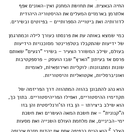
החיה הנאצית. את תחושת המחנק ואין-האונים אפף
אלתרמן בארמזים המעלים את ההיסטוריה היהודית
לדורותיה ואת ביטוייה הספרותיים – בפיוטים ובשירים.
כמי שמצא באותה עת את פרנסתו כעורך לילה וכמתרגמן
של ידיעות שהתקבלו בטלפרינטר מסוכנויות הידיעות
בעולם, שילב המשורר הצעיר – בשירי "רגעים" שאותם
פרסם אז בעיתון "הארץ" שבו הועסק – פרספקטיבות
שונות ומתגוונות: לוקליות ואירופאיוֹת, לאומיות
ואוניברסליות, אקטואליות והיסטוריות.
הוא נהג להתבונן בהווה המתהווה דרך הפריזמה של
תקדימיו ההיסטוריים, ואפילו הפריהיסטוריים. בתוך כך,
הוא שילב ביצירתו – הן בזו הז'ורנליסטית והן בזו
ה"קנונית" – את חשכת המאה העשרים ואת חשכת
ימי-הביניים, את מלחמת העולם השנייה ואת מסעות
2
הצלב.
הוא הניח בכפיפה אחת את יהדות מזרח אירופה