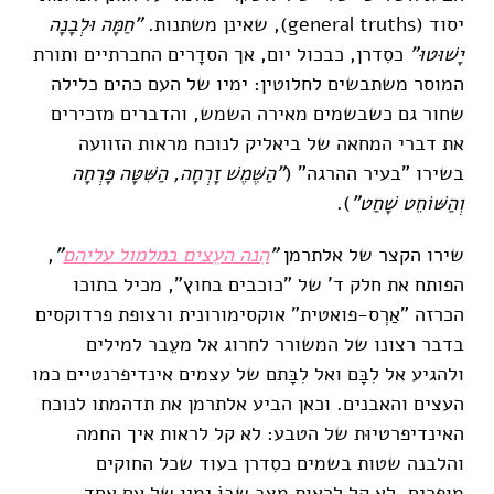
יסוד (general truths), שאינן משתנות.
"חַמָּה וּלְבָנָה
יָשׁוּטוּ"
כסִדרן, כבכול יום, אך הסדָרים החברתיים ותורת
המוסר משתבשים לחלוטין: ימיו של העם כהים כלילה
שחור גם כשבשמים מאירה השמש, והדברים מזכירים
את דברי המחאה של ביאליק לנוכח מראות הזוועה
בשירו "בעיר ההרגה" (
"הַשֶּׁמֶשׁ זָרְחָה, הַשִּׁטָּה פָּרְחָה
וְהַשּׁוֹחֵט שָׁחַט"
).
שירו הקצר של אלתרמן
"
הִנה העֵצים במלמול עליהם
"
,
הפותח את חלק ד' של "כוכבים בחוץ", מכיל בתוכו
הכרזה "אַרְס-פואטית" אוקסימורונית ורצופת פרדוקסים
בדבר רצונו של המשורר לחרוג אל מעֵבר למילים
ולהגיע אל לִבָּם ואל לִבָּתם של עצמים אינדיפרנטיים כמו
העצים והאבנים. וכאן הביע אלתרמן את תדהמתו לנוכח
האינדיפרטיוּת של הטבע: לא קל לראות איך החמה
והלבנה שטות בשמים כסִדרן בעוד שכל החוקים
מופרים. לא קל לראות מצב שבּוֹ ימיו של עם אחד