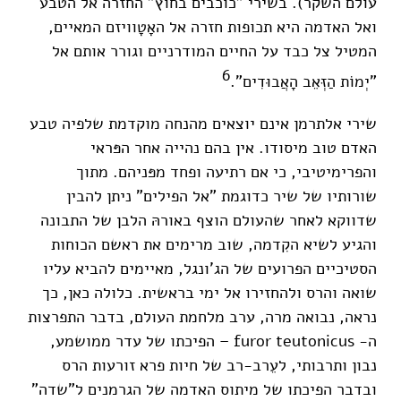
עולם השקר). בשירי "כוכבים בחוץ" החזרה אל הטבע
ואל האדמה היא תכופות חזרה אל האָטָוויזם המאיים,
המטיל צל כבד על החיים המודרניים וגורר אותם אל
6
"יְמוֹת הַזְּאֵב הָאֲבוּדִים".
שירי אלתרמן אינם יוצאים מהנחה מוקדמת שלפיה טבע
האדם טוב מיסודו. אין בהם נהייה אחר הפּראי
והפרימיטיבי, כי אם רתיעה ופחד מפּניהם. מתוך
שורותיו של שיר כדוגמת "אל הפילים" ניתן להבין
שדווקא לאחר שהעולם הוצף באורהּ הלבן של התבונה
והגיע לשיא הקִדמה, שוב מרימים את ראשם הכוחות
הסטיכיים הפרועים של הג'ונגל, מאיימים להביא עליו
שואה והרס ולהחזירו אל ימי בראשית. כלולה כאן, כך
נראה, נבואה מרה, ערב מלחמת העולם, בדבר התפרצות
ה- furor teutonicus – הפיכתו של עדר ממושמע,
נבון ותרבותי, לעֵרב-רב של חיות פרא זורעות הרס
ובדבר הפיכתו של מיתוס האדמה של הגרמנים ל"שדה"