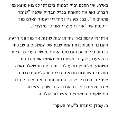
כאלה, אין החכם יכול לבטוח ביכולתו למצוא מוצָא מן
הצרה, ואף אין להאמין בכלל הבדוק שלפיו "שומר
פתאים ה'". בכל מעשיו ומחדליו יעמוד האדם מול
דילמות של "אוי לי מיצרי ואוי לי מיוצרי".
אלתרמן עימת כאן שתי תגובות שונות אל מול פני הרעה:
התגובה המכולכלת והמחושבת של המשכילים שבטחו
בכוחם וביכולתם ותגובתם האווילית של בעלי מדיניות
בת היענה, שקבו ראשם בחול ואטמו את אוזניהם
משמוע. אלתרמן נאלץ להודות ביצירתו שאלה ואלה –
מחשבי חשבונות חכמים וזריזים ופטליסטים נרפים –
צפויים ברובם לכיליון. היוותרותם בחיים או כיליונם
אינם תלויים במידת התבונה ובכשרון היצירתי
המושקעים במאמצי ההישרדות שלהם.
ב. אָבדן כיוונים ב"שיר השקר"