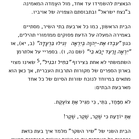
הנאצית להשמידו עד אחד, מול העֶמדה המאמינה
ב"נצח ישראל" ובתבוסתם הצפויה של אויביו.
הבית הראשון, כמו כל ארבעת בתי השיר, מסתיים
באמירה המעלה על הדעת פסוקים ממזמורי תהילים,
כגון
"עִבְדוּ אֶת-יְהוָה בְּיִרְאָה וְגִילוּ בִּרְעָדָה"
(ב, יא), או
"יִרְאָה וָרַעַד יָבֹא בִי"
(שם נה, ו). בספריי על אלתרמן
5
השתמשתי לא אחת בצירוף
"בחִיל ובגִיל"
,
שאינו מצוי
בארון הספרים של מקורות התרבות העברית, אך כאן הוא
מתאים במיוחד לנוכח שורות הסיום של כל אחד
מארבעת הבתים:
לֹא מִפַּחַד, בִּתִּי, כִּי מִגִּיל אַתְּ צוֹעֶקֶת.
אַתְּ יוֹדַעַת כִּי שֶׁקֶר, שֶׁקֶר, שֶׁקֶר!
הבית השני של "שיר השקר" מלמד איך בעת כזאת