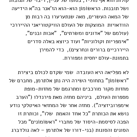
קולות הוא אף מוליד, בסופו של עניין, ריבוי של תגובות
ושל תובנות. הראשוֹמוֹן הוא-הוא הז'אנר בה"א הידיעה
של המאה העשרים, מאה שנתערערו בה רבות מן
הוודאויות המוצקות של העולם הוויקטוריאני ההייררכי
(עולמם של "אדונים ומשרתים", "אבות ובנים",
"אימפריות וקולוניות" ועוד כיוצא באלה סדרים
הייררכיים ברורים ונחרצים), כדי להמירן
בתמונת-עולם יחסית ומפוררת.
לא מפליאה היא העובדה שמי שקדם לכולם ביצירת
"ראשוֹמוֹן" בתחומי השירה היה נתן אלתרמן, מחברם של
מחזות מקור מורכבים ומתרגמם של מחזות-מופת
מספרות העולם, ביניהם מחזה מאת פירנדלו ("הערב
אימפרוביזציה"). מחזה אחר של המחזאי האיטלקי נודע
נושא את הכותרת "כל אחד והאמת שלו", וכותרת זו
הפכה לסיסמת-היסוד של מחברי "ראשוֹמוֹנים" מכל
הסוגים והסוגות (בני-דורו של אלתרמן – לאה גולדברג