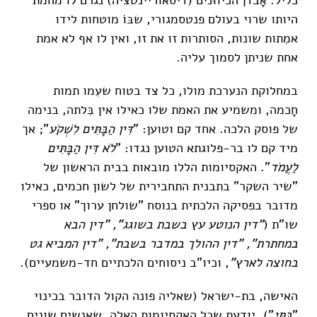
כליל. אָבדן הכיווּנים (דיסאוריינטציה) נגרם לו מחמת
היותו שרוי בעולם פנטסמגורי, שבּוֹ מוטחות לידו
אמִתות שונות, הסותרות זו את זו, ואין לו אף לא אמת
אחת שניתן לסמוך עליה.
במחלוקת הנערכת מולו, כל צד בטוח שעִמו תמות
חָכמה, ומשמיע את האמת שלו כאילו אין בִּלתה, בנימה
של פוסק הלכה. אחד קם וטוען: "
דִּין הַבָּתִּים לִשְׁקֹע
"; אך
מיד קם לו בר-פלוגתא הטוען נגדו: "
לֹא דִּין הַבָּתִּים
לַעֲמֹד
". האקסיומות הללו מובאות בבית הראשון של
"שיר השקר" בתבנית התחבירית של לשון חכמים, כאילו
מדובר בפסיקה הלכתית בנוסח "שולחן ערוך" או ספרי
שו"ת (
"דין הנוטע עץ בשבת בשוגג", "דין הבא
במחתרת", "דין ההולך במדבר בשבת", "דין המביא גט
בחוצה לארץ"
, וכיו"ב ניסוחים הלכתיים חד-משמעיים).
האישה, בת-ישראל (שאליה פונה הקול הדובר בכינוי
"
בּתִּי
"), יודעת שכל האקסיומות האלה, שאנשים שונים