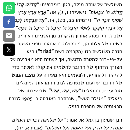
משולשת על אותה מילה, כגון בצירופים:
"קָדוֹשׁ קָדוֹשׁ
קָדוֹשׁ ה' צְבָאוֹת"
(ישעיהו ו, ג); או:
"אֶרֶץ אֶרֶץ אָרֶץ
שִׁמְעִי דְּבַר ה'"
(ירמיהו כב, כט); או:
"אַל תִּבְטְחוּ לָכֶם
אֶל דִּבְרֵי הַשֶּׁקֶר לֵאמֹר הֵיכַל ה' הֵיכַל ה' הֵיכַל ה' הֵמָּה"
(שם ז, ד). פסוק אחרון זה קרוב מן השניים האחרים
לשירו של אלתרמן, כי כלולה בו אזהרה מפני השקר.
חזרה משולשת כזו (הקרויה בשם
"triad"
) היא
על-פי-רוב למטרת הדגשה, אך לעִתים היא מצביעה על
הצורך הדחוף של הדובר להשמיע את קולו לאלתַר כדי
להזהיר ולהתריע, ולפעמים היא מעידה על מצבו הנפשי
של הדובר שדעתו שנטרפה לנוכח המראות המתגלים
מול עיניו, כבמילים
"אֵשׁ, אֵשׁ, אֵשׁ!"
שביצירתו של
ביאליק "מגילת האש", שנכתבה באודסה ב-1905 לנוכח
מראותיה של מהפכת הנפל.
רבן שמעון בן גמליאל אמר:
"על שלושה דברים העולם
עומד: על הדין ועל האמת ועל השלום"
(אבות א, יח),