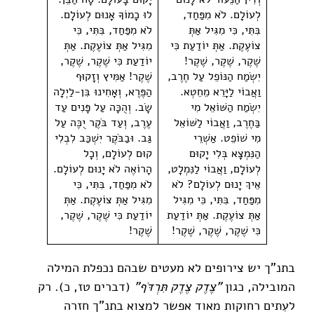
לְעוֹלָם. לֹא מִפַּחַד,
לוּ כָמוֹךָ אָנוּם לְעוֹלָם.
בִּתִּי, כִּי מִגִּיל אַתְּ
לֹא מִפַּחַד, בִּתִּי, כִּי
צוֹעֶקֶת. אַתְּ יוֹדַעַת כִּי
מִגִּיל אַתְּ צוֹעֶקֶת. אַתְּ
שֶׁקֶר, שֶׁקֶר, שֶׁקֶר!
יוֹדַעַת כִּי שֶׁקֶר, שֶׁקֶר,
יִשְׂמַח הַנּוֹפֵל עַל חֶרֶב,
שֶׁקֶר! אַמִּיץ וְזָקוּף
וַאֲבוֹי לַיָּרֵא מֵחֵטְא.
הַפֶּרֶא, וְאָחִינוּ בִּן-לַיְלָה
יִשְׂמַח הַשּׁוֹאֵל מִי
שָׂב. וְהֻכָּה עַל פָּנִים עַד
בַּחֶרֶב, וַאֲבוֹי לַשּׁוֹאֵל
עֶרֶב, וְעַד בֹּקֶר יֻכֶּה עַל
מִי שׁוֹפֵט. אַשְׁרֵי
גַּב. וּבַבֹּקֶר יִשְׁכַּב לִבְלִי
הַנִּמְצָא בְּלִי יָקוּם
קוּם לְעוֹלָם, וְכָל
לְעוֹלָם, וַאֲבוֹי לַנִּמְלָט,
הָרוֹאֶה לֹא יָנוּם לְעוֹלָם.
אֵיךְ יָנוּם לְעוֹלָם? לֹא
לֹא מִפַּחַד, בִּתִּי, כִּי
מִפַּחַד, בִּתִּי, כִּי מִגִּיל
מִגִּיל אַתְּ צוֹעֶקֶת. אַתְּ
אַתְּ צוֹעֶקֶת. אַתְּ יוֹדַעַת
יוֹדַעַת כִּי שֶׁקֶר, שֶׁקֶר,
כִּי שֶׁקֶר, שֶׁקֶר, שֶׁקֶר!
שֶׁקֶר!
בתנ"ך יש צירופים לא מעטים שבהם נכפלת המילה
המובילה, כגון
"צֶדֶק צֶדֶק תִּרְדֹּף"
(דברים טז, כ). רק
לעִתים רחוקות מאוד אפשר למצוא בתנ"ך חזרה