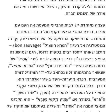
כמוהם כלילה קודר וחשוך, כשכל האנושות רואה את
אורה של השמש הברה.
עָצמה מיוחדת יש לבית הרביעי המעמת את העם עם
אויבו, הפרא הפגני הניצב זקוף מול היהודי המובס
והמוּכּה. הרומנטיקה התרפקה על הפרימיטיביזם, ועָרגה
בנוסטלגיה אל רעיון "הפרא האציל" (bon sauvage) –
מושג שאותו ייחסו רבים בטעות לרוּסוֹ, הגם שמושג זה
הופיע ביצירת ג'ון דריידן כמאה שנים לפני "אֶמִיל" של
רוּסוֹ. הפרא בשירי "כוכבים בחוץ" אינו "הפרא האציל",
שנשאר בתמימותו ולא נסתאב על-ידי הציוויליזציה
המערבית. הפרא מיערות-העד בשירי אלתרמן הוא
בדרך-כלל גלגולו הקדום של הפרא הטֶבטוני הפָּגָני
המאיים על האנושות להאבידה (ואכן, ב"שיר השקר"
ה"פרא" בשורה 25:
"אַמִּיץ וְזָקוּף הַפֶּרֶא"
– הוא הקלגס
הנאצי המכה את "אחִינו" ומשליט בעולמנו את חוקיו של