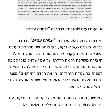
א. האירועים שהובילו לכתיבת "שמחת עניי
ם
יצירתו הגדולה של אלתרמן
"שמחת עניים"
נכתבה
כידוע בשנים 1941-1940, בעיצומה של מלחמת העולם
השנייה, והיא משַׁקפת את מוראות הזמן בארץ ובעולם.
היצירה משקפת הן את חרדתו של עם ישראל כולו לנוכח
החלטתם המפורשת של היטלר ובכירי המפלגה הנאצית
לפתוח בהשמדת היהודים, הן את חרדת "היישוב" מפני
נפילת תעלת סואץ בידי הנאצים ופלישת צבאו של הגנרל
רומל לארץ-ישראל.
למעשה, תחושת הסכנה התחילה לקנן עוד ב-1940, עם
כיבוש צרפת בידי גרמניה, והשלטת משטר וישי