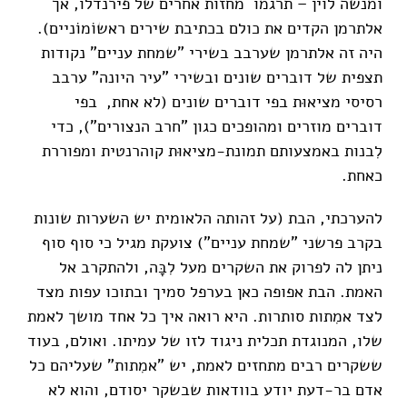
ומנשה לוין – תרגמו מחזות אחרים של פירנדלו, אך
אלתרמן הקדים את כולם בכתיבת שירים ראשוֹמוֹניים).
היה זה אלתרמן שערבב בשירי "שמחת עניים" נקודות
תצפית של דוברים שונים ובשירי "עיר היונה" ערבב
רסיסי מציאוּת בפי דוברים שונים (לא אחת, בפי
דוברים מוזרים ומהופכים כגון "חרב הנצורים"), כדי
לִבנות באמצעותם תמונת-מציאוּת קוהרנטית ומפוררת
כאחת.
להערכתי, הבת (על זהותה הלאומית יש השערות שונות
בקרב פרשני "שמחת עניים") צועקת מגיל כי סוף סוף
ניתן לה לפרוק את השקרים מעל לִבָּה, ולהתקרב אל
האמת. הבת אפופה כאן בערפל סמיך ובתוכו עפות מצד
לצד אמִתות סותרות. היא רואה איך כל אחד מושך לאמת
שלו, המנוגדת תכלית ניגוד לזו של עמיתו. ואולם, בעוד
ששקרים רבים מתחזים לאמת, יש "אמִתות" שעליהם כל
אדם בר-דעת יודע בוודאות שבשקר יסודם, והוא לא