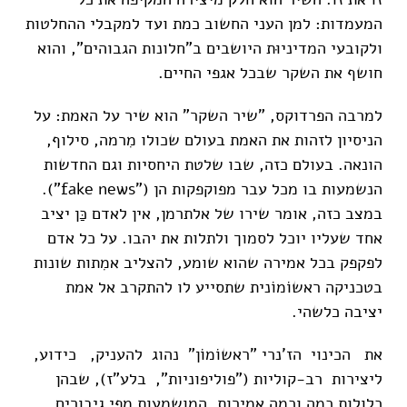
המעמדות: למן העני החשוב כמת ועד למקבלי ההחלטות
ולקובעי המדיניוּת היושבים ב"חלונות הגבוהים", והוא
חושף את השקר שבכל אגפי החיים.
למרבה הפרדוקס, "שיר השקר" הוא שיר על האמת: על
הניסיון לזהות את האמת בעולם שכולו מִרמה, סילוף,
הונאה. בעולם כזה, שבו שלטת היחסיות וגם החדשות
הנשמעות בו מכל עבר מפוקפקות הן ("fake news").
במצב כזה, אומר שירו של אלתרמן, אין לאדם כַּן יציב
אחד שעליו יוכל לסמוך ולתלות את יהבו. על כל אדם
לפקפק בכל אמירה שהוא שומע, להצליב אמִתות שונות
בטכניקה ראשוֹמוֹנית שתסייע לו להתקרב אל אמת
יציבה כלשהי.
את הכינוי הז'נרי "ראשוֹמוֹן" נהוג להעניק, כידוע,
ליצירות רב-קוליות ("פוליפוניות", בלע"ז), שבהן
כלולות כמה וכמה אמירות, המושמעות מפי גיבורים