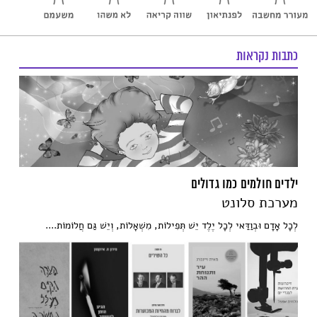
כתבות נקראות
ילדים חולמים כמו גדולים
מערכת סלונט
לְכָל אָדָם וּבְוַדַּאי לְכָל יֶלֶד יֵשׁ תְּפִילוֹת, מִשְׁאָלוֹת, וְיֵשׁ גַּם חֲלוֹמוֹת....