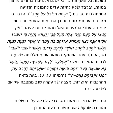
נהפכות כל האמִתות עד כי ישנם אנשים הבוחרים מרצון
במוות, ובלבד שלא להיות עדים לתמונות הזוועה
המתחוללות סביבם (
"יִשְׂמַח הַנּוֹפֵל עַל חֶרֶב"
). הדברים
מזכירים את תמונות החורבן הנוראות המתוארות בספר
ירמיהו, אחרי התנערות האל ממחוייבותו לעמו:
"אֵין
נַפְשִׁי אֶל הָעָם הַזֶּה שַׁלַּח מֵעַל פָּנַי וְיֵצֵאוּ: וְהָיָה כִּי יֹאמְרוּ
אֵלֶיךָ אָנָה נֵצֵא וְאָמַרְתָּ אֲלֵיהֶם כֹּה אָמַר ה' אֲשֶׁר לַמָּוֶת לַמָּוֶת
וַאֲשֶׁר לַחֶרֶב לַחֶרֶב וַאֲשֶׁר לָרָעָב לָרָעָב וַאֲשֶׁר לַשְּׁבִי לַשֶּׁבִי"
(טו, א-ב). אחד הפסוקים מתאר את אומללותה של אֵם
לנוכח המצב הנואש:
"אֻמְלְלָה יֹלֶדֶת הַשִּׁבְעָה נָפְחָה נַפְשָׁהּ
בָּא שִׁמְשָׁהּ בְּעֹד יוֹמָם בּוֹשָׁה וְחָפֵרָה וּשְׁאֵרִיתָם לַחֶרֶב אֶתֵּן
לִפְנֵי אֹיְבֵיהֶם נְאֻם-ה'"
(ירמיהו טו, ט). בעת כזאת
מתהפכות היוצרות: מצבה של עקרה טוב ממצבה של אם
לשבעה בנים.
המדרש הרחיב בתיאור הטרגדיה שבאה על ירושלים
והחרדה שתקפה את תושביה בעת החורבן: