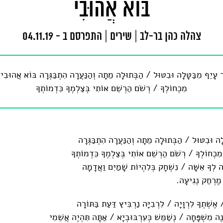
בּוֹא אֲהוּבִי
צהלה כהן בר-לב
|
שירים
|
התפרסם ב - 04.11.19
 עָיֵף מִבַּטָּלָה וּבִטּוּל / הַבְּתוּלָה מֵתָה וְהַנַּעֲרָה הִתְבַּגְּרָה בּ‍ו‍ֹא אֲהוּבִי
מִכְחוֹלְךָ / רְשֹׁם הַרְשֵׁם אוֹתִי בְּצַלְמְךָ כִּדְמוֹתְךָ
ָה וּבִטּוּל / הַבְּתוּלָה מֵתָה וְהַנַּעֲרָה הִתְבַּגְּרָה
מִכְחוֹלְךָ / רְשֹׁם הַרְשֵׁם אוֹתִי בְּצַלְמְךָ כִּדְמוֹתְךָ
 לְךָ אִשָּׁה / נִשְׁחָק בְּלִהְיוֹת שָׁמַיִם וַאֲדָמָה
מֶרְחַק נְגִיעָה.
ֶשְׁתְךָ לִרְוָיָה / לִרְבִיָּה נַרְבִּיץ דַּעַת בַּתּוֹרָה
ֶה מִשְׁפָּחָה / נְשַׁמֵּשׁ כְּעִרְבּוּבְיָא / אַתָּה תִּהְיֶה אֲשֵׁמִי