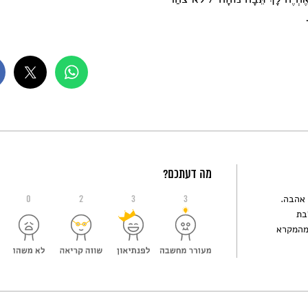
מה דעתכם?
כותבת אהבה.
0
2
3
3
בת
 מהמקרא