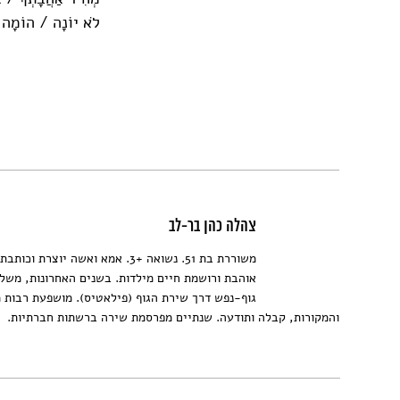
לֹא יוֹנָה / הוֹמָה.
צהלה כהן בר-לב
משוררת בת 51. נשואה +3. אמא ואשה יוצרת ו
אוהבת ורושמת חיים מילדות. בשנים האחרונות, משל
גוף-נפש דרך שירת הגוף (פילאטיס). מושפעת רבות
והמקורות, קבלה ותודעה. שנתיים מפרסמת שירה ברשתות חברתיות.