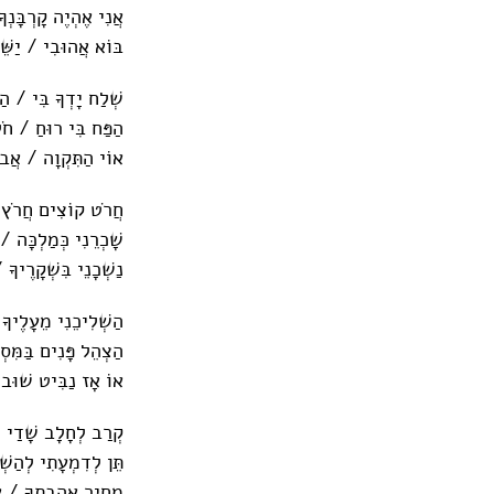
אֲנִי אֶהְיֶה קָרְבָּנְך
בּ‍ו‍ֹא אֲהוּבִי / יַשֵּׁר
שְׁלַח יָדְךָ בִּי / ה
הַפַּח בִּי רוּחַ / חֹל
אוֹי הַתִּקְוָה / אֲבו
חֲרֹט קוֹצִים חֲרֹץ /
שָׁכְרֵנִי כְּמַלְכָּה 
נַשְׁכָנֵי בִּשְׁקָרֶיךָ
הַשְׁלִיכֵנִי מֵעָלֶיךָ
הַצְהֵל פָּנִים בַּמִּ
אוֹ אָז נַבִּיט שׁוּב 
קְרַב לְחָלָב שָׁדַי /
תֵּן לְדִמְעָתִי לְהַשְ
מְחִיר אַהֲבָתְךָ / א