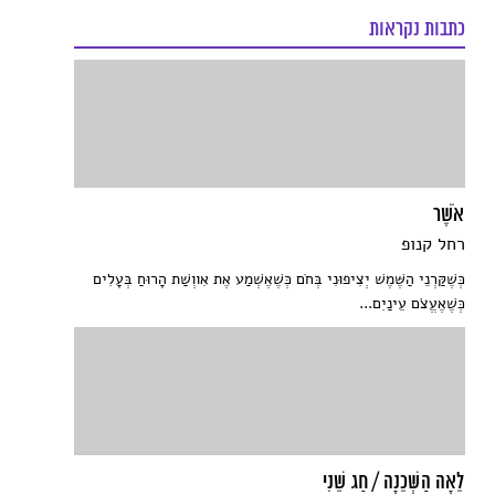
כתבות נקראות
אֹשֶׁר
רחל קנופ
כְּשֶׁקַּרְנֵי הַשֶּׁמֶשׁ יְצִיפוּנִי בְּחֹם כְּשֶׁאֶשְׁמַע אֶת אִווְשַׁת הָרוּחַ בְּעָלִים
כְּשֶׁאֶעֱצֹם עֵינַיִם...
לֵאָה הַשְּׁכֵנָה / חַג שֵׁנִי