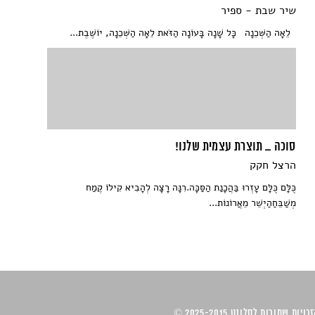
שיר שבת - ספיר
לֵאָה הַשְּׁכֵנָה כָּל שָׁנָה בָּעוֹנָה הַזֹּאת לֵאָה הַשְּׁכֵנָה, יוֹשֶׁבֶת...
סוכה _ תוצרת עצמית שלנו!
הרצל חקק
כֻּלָּם כֻּלָּם עָזְרוּ בַּהֲכָנַת הַסַּכָּה.רִנָּה רָצָה לְהָבִיא קִילוֹ קֶמַח
מְשַׁבֵּחַהַיְשֵׁר מֵאֲרוֹנוֹת...
ויות שמורות לסלונט 2025-2015 ©