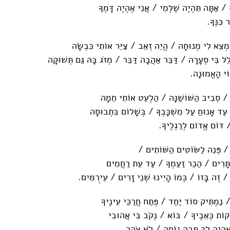
ָ / אַתָּה תִּהְיֶה שֶׁלְּמִי / אֲנִי אֶהְיֶה דָּמְךָ
 כִּנְּךָ.
ַמְצֵא לִי מְנוּחָה / הֱיֵה זְאֵב / צַיֵּר אוֹתִי כִּבְשָׂה
ֵל בִּי סְעָרָה / דַּבֵּר אַהֲבָה דַּבֵּר / מְזֹג בָּהּ גַּם תְּשׁוּקָה
ֹי הָאֱמוּנָה.
 סְבִיב הַשּׁוֹשַׁנָּה / הַלְעֵט אוֹתִי חֵמָה
/ עַד אָנוּחַ עַל מִשְׁכָּבְךָ / בְּשָׁלוֹם בִּתְבוּסָה
 / דּוֹם אֱדוֹם לְרַגְלֶיךָ.
 / פְּנֵה לַשּׂוֹטִים הַשּׁוֹתִים /
סְתָּרִים / הַכֵּר זַעַמְךָ / עַד עֵת רַחֲמִים
/ זֶה בָּזוֹ / כְּמוֹ הָיִינוּ שְׁנֵי זָרִים / עֵירֻמִּים.
 נַמְתִּיק סוֹד יַחַד / פְּתַח חֲרַכֵּי עֵינֶיךָ
ׁקוֹת כְּאֵבֶיךָ / בּ‍ו‍ֹא / נְקֹב בִּי אֲהוּבִי
ֶהְיֶה לָךְ תֵּבָה נוֹחָה / לֹא צֹהַר