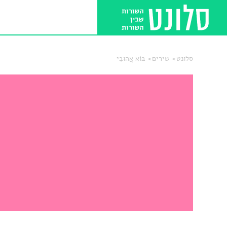
סלונט
שירים
בּוֹא אֲהוּבִי