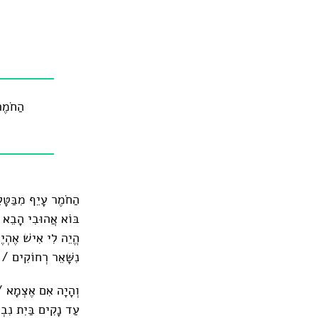
הַחֹמֶר
הַחֹמֶר עָיֵף מִבַּטָּל
בּ‍ו‍ֹא אֲהוּבִי הָבֵא 
הֱיֵה לִי אִישׁ אֶהְיֶה
נִשָּׁאֵר רְחוֹקִים / 
וְהָיָה אִם אֶצְמָא / א
עַד נָקִים בַּיִת נִבְנ