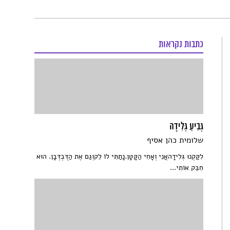
כתבות נקראות
גְּבִיעַ גְּלִידָה
שלומית כהן אסיף
לִקַּקְנוּ גְּלִידָהאֲנִי וְאָחִי הַקָּטָן.נָתַתִּי לוֹ לֵקוְגַם אֶת הַדֻּבְדְּבָן. הוּא
חִבֵּק אוֹתִי...