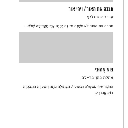
תכבה את האור / ויהי אור
ענבר שטיגליץ
תכבה את האור לֹא מְשַׁנֶּה מִי זֶה יִהְיֶה אֲנִי מַעֲדִיפָה שֶׁלֹּא...
בּוֹא אֲהוּבִי
צהלה כהן בר-לב
הַחֹמֶר עָיֵף מִבַּטָּלָה וּבִטּוּל / הַבְּתוּלָה מֵתָה וְהַנַּעֲרָה הִתְבַּגְּרָה
בּ‍ו‍ֹא אֲהוּבִי...