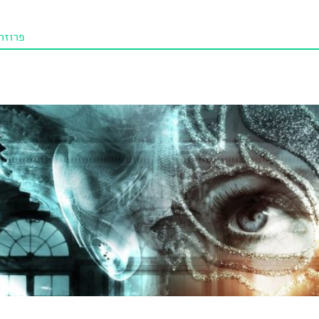
פרוזה
תו איכו
מאמרי
טנא ביכורי
מומלצי
טיפים