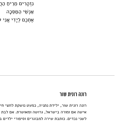
נִזְהָרִים מֵרֵיחַ הַח
אַנְשֵׁי הַמַּסֵּכָה
אֶתְכֶם לְיָדִי אֲנִי 
רונה רונית שור
רונה רונית שור, ילידת נתניה, כמעט נושקת לחצי חי
אישה אם ומורה בישראל, גרושה ומאושרת. אם לבת ו
לשני נכדים. כותבת שירה למבוגרים וסיפורי ילדים ב