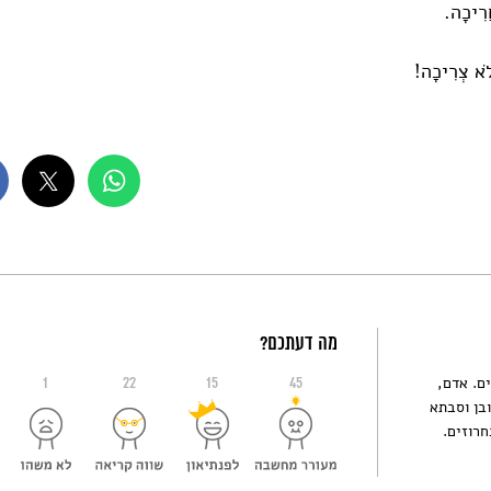
ֲרִיכָה.
לֹא צְרִיכָה!
מה דעתכם?
ים. אדם,
1
22
15
45
בן וסבתא
חרוזים.