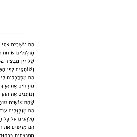
הֵם יוֹשְׁבִים אִתִּי ב
מְגַלְגְּלִים שִׂיחַת Smalltalk – מְחַיְּכִים בְּפֶה מָתוֹק
שֶׁל יַיִן מִבְּצִיר 1994 – וְלֹא מְפַסְפְסִים רֶגַע.
וְשׁוֹתְקִים לְפִי הַמ
הֵם מִסְתַּכְּלִים לִי 
מוֹרְחִים אֶת אֹרֶךְ 
וְנוֹתְנִים אֶת הַהַרְג
שֶׁהֵם עוֹשִׂים טוֹבָ
הֵם מְגַלְגְּלִים עוֹד 
מְלַהֲגִים עַל כָּל הָ
הֵם מְזַיְּפִים אֶת הַ
מִתְנַצְּחִים בְּרִקּוּ