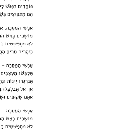
פּוֹחֲדִים לִפְגֹּשׁ לָ
הֵם מִתְכַּוְּצִים כְּש
אַנְשֵׁי הַמַּסֵּכָה, אַנ
מוֹשְׁכִים בָּאֵשׁ הַמ
לֹא מִתְפַּשְּׁטִים בַּב
נִזְהָרִים מֵרִיחַ הַח
אַנְשֵׁי הַמַּסֵּכָה – ה
תִּלְבְּשׁוּ מְעַצְּבִי
תְּגַרְגְּרוּ יֵינוֹת וְנ
אַךְ אַל תְּבַלְבְּלוּ 
אַתֶּם שְׁקוּפִים וּשְׁ
אַנְשֵׁי הַמַּסֵּכָה
מוֹשְׁכִים בָּאֵשׁ הַמ
לֹא מִתְפַּשְּׁטִים בַּב