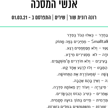
אנשי המסכה
רונה רונית שור
|
שירים
|
התפרסם ב - 01.03.21
ַּחֶדֶר – כְּאִלּוּ הַכֹּל בְּסֵדֶר
ִּדָּה – לֹא מַסְגִּירִים מֵידָע.
בָּעֵינַיִם – וְלֹא חוֹדְרִים תָּ'מִּשְׁקָפַיִם.
הַמַּבָּט – וְלוּ לְרֶגַע אֶחָד קָט.
ָּשָׁה – שֶׁמְּעוֹרֶרֶת אֶת הַתְּחוּשָׁה.
ה – וְאֵין בָּהֶם אַהֲבָה.
סִיגַרְיָה – וְעוֹד יַיִן מֵאוֹתָהּ סִדְּרָה.
אֲחֵרִים – כְּטִיב הַכּוֹס וְהַבְּשָׂרִים.
תַּדְמִית – חַיִּים בְּתוֹךְ בּוּעָה סְתָמִית.
ד שׁוּרוֹת – מִשְׁתַּמְּשִׁים בְּמִלִּים כְּשֵׁרוֹת.