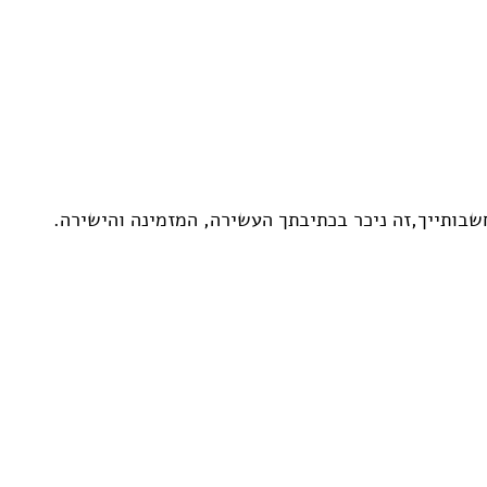
שבותייך,זה ניכר בכתיבתך העשירה, המזמינה והישירה.