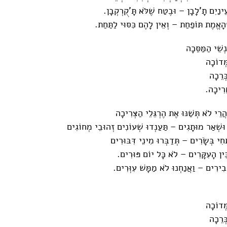
עֵינַיִם תָ'לָבָן – וּבֶטַח שֶׁלֹּא תָּ'קֻרְקְבָן.
ֶׁהָאֱמֶת תּוֹפַחַת – וְאֵין לָהֶם כִּסּוּי לַתַּחַת.
ְשֵׁי הַמַּסֵּכָה
ְּדוֹכָה
ְּרֵכָה
ֲרִיכָה.
ֲרֵי לֹא תְּשַׁנּוּ אֶת הֶרְגֵּלֵי הַצְּרִיכָה
ם וּשְׁאַר מוּתָגִים – תַּעַנְדוּ שְׁעוֹנִים זְהוּבֵי מְחוֹגִים
ִתְחִי בְּשָׂרִים – תְּדַבְּרוּ מִינֵי דִּבּוּרִים
בֵּין הָעִקָּרִים – לֹא כָּל יוֹם פּוּרִים.
בִירִים – וַאֲנַחְנוּ לֹא מַמָּשׁ עִוְּרִים.
ְּדוֹכָה
ְּרֵכָה