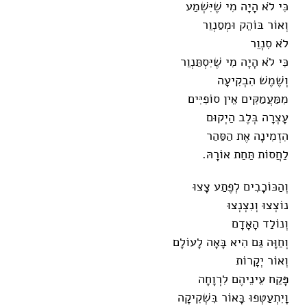
כִּי לֹא הָיָה מִי שֶׁיִּשְׁמַע
וְאוֹר בּוֹהֵק וּמְסַנְוֵר
לֹא סִנְוֵר
כִּי לֹא הָיָה מִי שֶׁיִּסְתַּנְוֵר
וְשֶׁמֶשׁ הִבְקִיעָה
מִמַּעֲמַקִּים אֵין סוֹפִיִּים
עָצְרָה בְּלֶב הַיְקוּם
הִזְמִינָה אֶת הַסַּהַר
לַחֲסוֹת תַּחַת אוֹרָהּ.
וְהַכּוֹכָבִים לְפֶתַע צָצוּ
נוֹצְצוּ וְנִצְנְצוּ
וְנוֹלַד הָאָדָם
וְחַוָּה גַּם הִיא בָּאָה לָעוֹלָם
וְאוֹר יְקָרוֹת
פָּקַח עֵינֵיהֶם לִרְוָחָה
וָיִתְעַטְּפוּ בָּאוֹר בִּשְׁקִיקָה