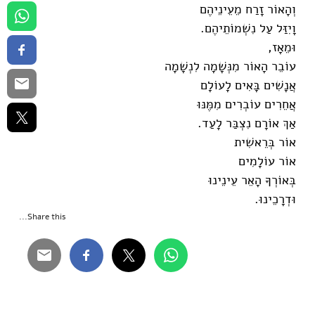
וְהָאוֹר זָרַח מֵעֵינֵיהֶם
וָיִזַּל עַל נִשְׁמוֹתֵיהֶם.
וּמֵאָז,
עוֹבֵר הָאוֹר מִנְּשָׁמָה לִנְשָׁמָה
אֲנָשִׁים בָּאִים לָעוֹלָם
אֲחֵרִים עוֹבְרִים מִמֶּנּוּ
אַךְ אוֹרָם נִצְבַּר לָעַד.
אוֹר בְּרֵאשִׁית
אוֹר עוֹלָמִים
בְּאוֹרְךָ הָאֵר עֵינֵינוּ
וּדְרָכֵינוּ.
Share this...