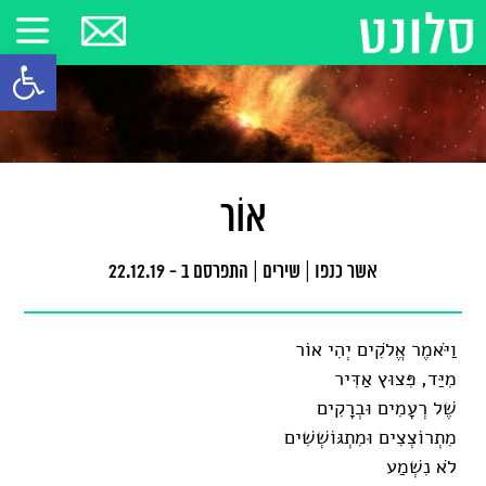
פתח סרגל
אוֹר
אשר כנפו
|
שירים
|
התפרסם ב - 22.12.19
וַיֹּאמֶר אֱלֹקִים יְהִי אוֹר
מִיַּד, פִּצוּץ אַדִּיר
שֶׁל רְעָמִים וּבְרָקִים
מִתְרוֹצְצִים וּמִתְגּוֹשְׁשִׁים
לֹא נִשְׁמַע