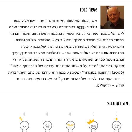
אשר כנפו
אשר כנפו הוא סופר, איש חינוך ועורך ישראלי. כנפו
נולד ב-1935 באסואירה (בעבר מוגדור) שבמרוקו ועלה
לישראל בשנת 1951. כיהן, בין השאר, כמפקח וראש תחום חינוך חברתי
במחוז הדרום של משרד החינוך, וכיושב ראש ההנהלה של התזמורת
האנדלוסית הישראלית באשדוד. בתקופת כהונתו של כנפו קיבלה
התזמורת את פרס ישראל. לאחר שפרש לגמלאות ממשרד החינוך, ערך
וכתב מספר ספרים העוסקים בתיעוד וחקר התרבות העממית של יהודי
מרוקו, ביניהם: "יכין: על משנתו החינוכית ערכית של רבי יוסף כנאפו"
(2006) ו"חתונה במוגדור" (2004). כנפו הוא עורכו של כתב העת "ברית
- כתב העת הדו-לשוני של יהדות מרוקו" היוצא בהוצאת אות ברית
קודש - ירושלים.
מה דעתכם?
0
0
0
0
0