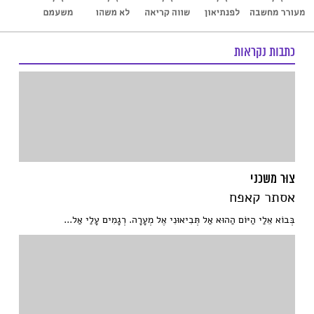
כתבות נקראות
צוּר משכני
אסתר קאפח
בְּבוֹא אֵלַי הַיּוֹם הַהוּא אַל תְּבִיאוּנִי אֶל מְעָרָה. רְגָמִים עָלַי אַל...