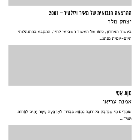
ההרצאה הנבואית של מאיר ויזלטיר – 2001
יצחק מלר
בעשור האחרון, סופו של העשור השביעי לחיי, התקבע בהתנהלותי
היום-יומית מנהג...
מָוֶת אִטִּי
אמנה עריאן
אוֹמְרִים מִי שֶׁנִּדְבַּק בְּקוֹרוֹנָה נִמְצָא בְּבִדּוּד לְאַרְבָּעָה עָשָׂר יָמִים לְפָחוֹת
תַּגִּיד...