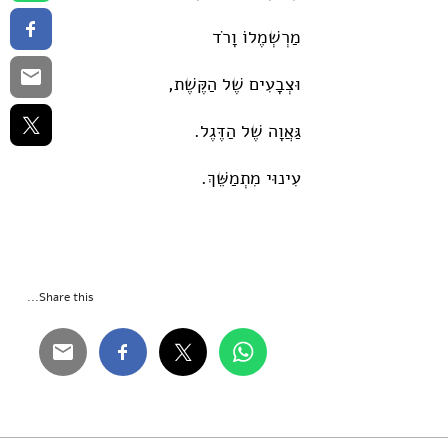
מַרְשְׁמֶלוֹ וָרֹד
וּצְבָעִים שֶׁל הַקֶּשֶׁת,
גַּאֲוָה שֶׁל הַדֶּגֶל.
עִינוּי מִתְמַשֵּׁךְ.
Share this...