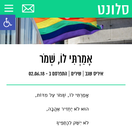
פתח סרגל
אָמַרְתִּי לוֹ, שְׁמֹר
איריס שגב
|
שירים
|
התפרסם ב - 02.06.18
אָמַרְתִּי לוֹ, שְׁמֹר עַל מִדּוֹת,
הוּא לֹא יַחְזִיר אַהֲבָה,
לֹא יִשַּׁק לִכְתֵפֵיךָ