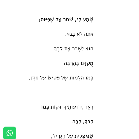
שְׁמַע לִי, שְׁמֹר עַל שְׁפִיּוּת;
אַתָּה לֹא בָּנוּי.
הוּא יִשְׁבֹּר אֶת לִבְּךָ
מֻקְדָּם בְּהַרְבֵּה
כְּמוֹ הַלְמוּת שֶׁל פַּטִּישׁ עַל סַדָּן,
רְאֵה זְרוֹעוֹתֶיךָ דַּקּוֹת כְּמוֹ
לִבְּךָ, לִבָּה
שֶׁנִּיצְלֵית עַל הַגְּרִיל,