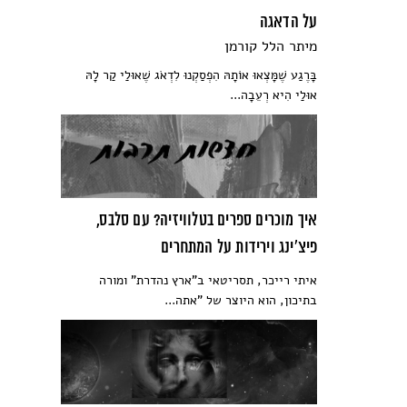
על הדאגה
מיתר הלל קורמן
בָּרֶגַע שֶׁמָּצְאוּ אוֹתָהּ הִפְסַקְנוּ לִדְאֹג שֶׁאוּלַי קַר לָהּ
אוּלַי הִיא רְעֵבָה...
איך מוכרים ספרים בטלוויזיה? עם סלבס,
פיצ׳ינג וירידות על המתחרים
איתי רייכר, תסריטאי ב"ארץ נהדרת" ומורה
בתיכון, הוא היוצר של "אתה...