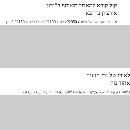
קול קורא למאמר משותף ב"נכון"
אורציון ברתנא
איך תיראה ישראל בשנת 2050? בשנת 2100? אפילו בשנת 2150? "נכון...
לאורו של נרי הזעיר
אהוד נוה
בַּשָּׁעוֹת הַקְּטַנּוֹת שֶׁל הַלַּיְלָה כְּשֶׁהַגֶּשֶׁם שׁוֹטֵף הָרְחוֹבוֹת עֵת יָרֵחַ זוֹרֵחַ עַל...