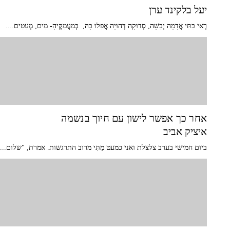
יעל בלקינד ערן
רְאִי בִּתִּי אֲדָמָה יְבֵשָׁה, סְדוּקָה דְּהוּיָה אֲפִלּוּ בָּהּ, בְּמַעֲמַקֶּיהָ- מַיִם, מְעַטִּים....
אחר כך אפשר לישון עם חיוך בנשמה
איציק אביב
ביום חמישי בערב צלצלת ואני כמעט מַתִּי מרוב התרגשות. אמרת, "שלום...