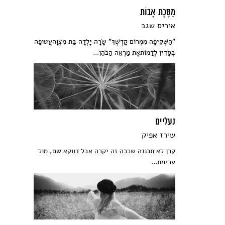
מַסֶּכֶת אָבוֹת
איריס שגב
"הַשְּׁקִיפָה מִמְּרוֹם קָדְשְׁךָ" שָׂרָה יָלְדָה בַּת מִצְוָהעֲטוּפָה
בְּסָּדִין לְדַמּוֹתאֶת מַרְאֵה הַכֹּהֵן...
נעליים
שירז אפיק
קרן לא תכננה שככה זה יקרה אבל דווקא שם, מול
ערימת...