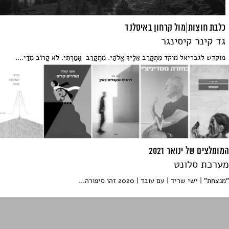
כלבת חוצות|מול קרחון באיסלנד
גד קינר קיסינגר
מוקדש לגבריאל מוקד מִתְקָרֵב אֵלֶיךָ אֱלֹהַי. מִתְקָרֵב אָמַרְתִּי. לֹא קָרוֹב מִדַּי....
המומלצים של ינואר 2021
מערכת סלונט
"מנצחת" | ישי שריד | עם עובד | 2020 זהו סיפורה...