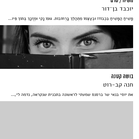
משיח / טרם
יוכבד בן־דור
מָּשִׁיחַ הַמָּשִׁיחַ בִּכְבוֹדוֹ וּבְעַצְמוֹ מִתְהַלֵּךְ בָּרְחוֹבוֹת. גּוּפוֹ נָקִי וּמְזֻכָּךְ בְּתוֹךְ פִּיו...
בושה קטנה
חנה קב-רוט
את יוסי בנאי שר ברסנס שמעתי לראשונה בתכנית שנקראה, נדמה לי,...