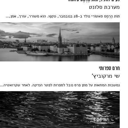
מערכת סלונט
תוֹת הֶרְמֶס סאטוֹרי נולד ב-28 בנובמבר, 1970. הוא משורר, עורך, אמן,...
חרם ספרותי
שי מרקוביץ'
נמשכות המחאות על מתן פרס נובל לספרות לפטר הנדקה. לאחר שקרואטיה...