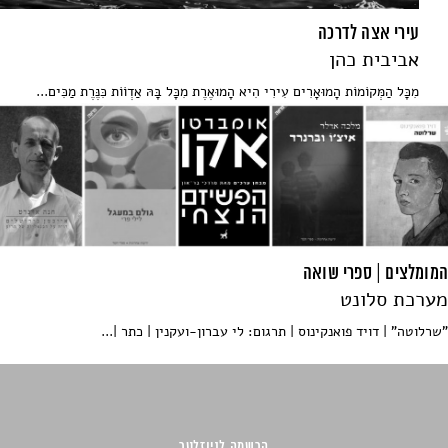
עירי אצה לדרכה
אביבית כהן
מִכָּל הַמְּקוֹמוֹת הָמוּאָרִים עִירִי הִיא הָמוּאֶרֶת מִכָּל בָּהּ אַדְוֹוֹת כִּנֶּרֶת מַכִּים...
המומלצים | ספרי שואה
מערכת סלונט
"שרלוטה" | דויד פואנקינוס | תרגום: לי עברון-ועקנין | כתר |...