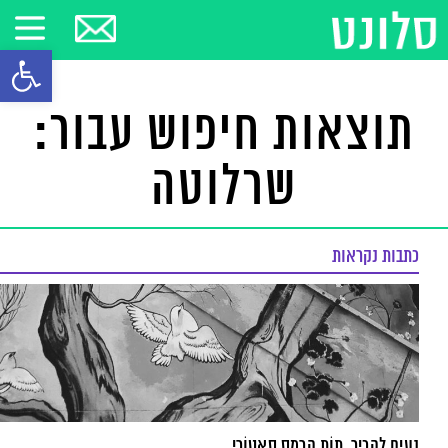
פתח סרגל
תוצאות חיפוש עבור:
שרלוטה
כתבות נקראות
נעים להכיר, תוֹת הֶרְמֶס סאטוֹרי