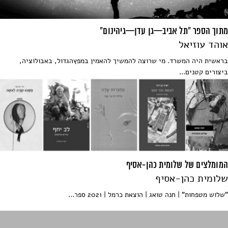
מתוך הספר "תל אביב—גן עדן—גיהינום"
אוהד עוזיאל
בראשית היה המשרד. מי שרוצה להמשיך להאמין במפץהגדול, באבולוציה,
ביצורים קטנים...
המומלצים של שלומית כהן-אסיף
שלומית כהן-אסיף
"שלוש מטפחות" | חנה טואג | הוצאת כרמל | 2021 ספר...