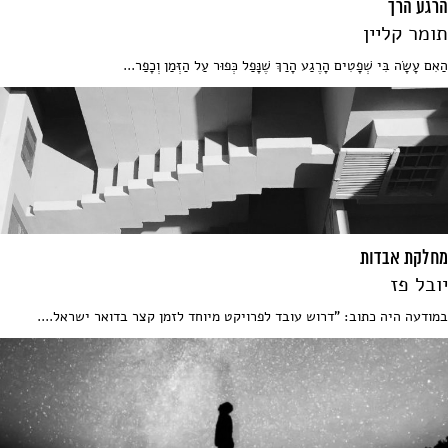
הרגע הרך
תומר קליין
הַאִם עָשָׂה בִּי שְׁפָטִים הָרֶגַע הָרַךְ שֶׁנָּפַל כְּפוּר עַל הַזְּמַן וְכָפַר...
מחלקת אבדות
יובל פז
במודעה היה כתוב: "דרוש עובד לפרויקט מיוחד לזמן קצר בדואר ישראל....