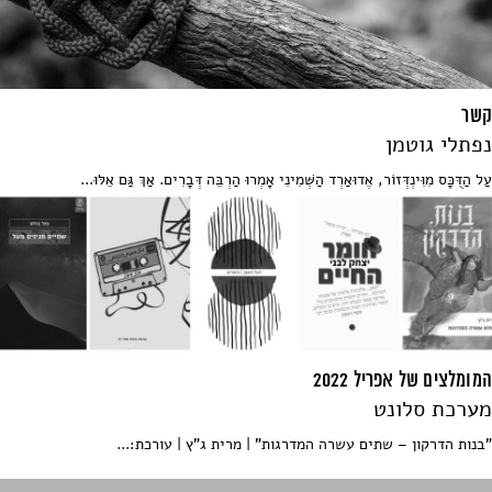
קשר
נפתלי גוטמן
עַל הַדֻּכָּס מִוִּינְדְּזוֹר, אֶדוּאַרְד הַשְּׁמִינִי אָמְרוּ הַרְבֵּה דְּבָרִים. אַךְ גַּם אֵלּוּ...
המומלצים של אפריל 2022
מערכת סלונט
"בנות הדרקון – שתים עשרה המדרגות" | מרית ג"ץ | עורכת:...