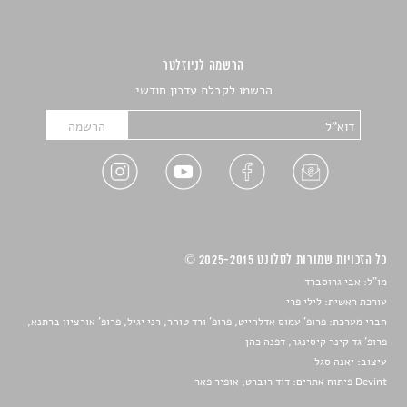
הרשמה לניוזלטר
הרשמו לקבלת עדכון חודשי
כל הזכויות שמורות לסלונט 2025-2015 ©
מו"ל: אבי גרוסברד
עורכת ראשית: לילי פרי
חברי מערכת: פרופ' עמוס אדלהייט, פרופ' ורד טוהר, רני יגיל, פרופ' אורציון ברתנא,
פרופ' גד קינר קיסינגר, דפנה כהן
עיצוב:
יאנה סגל
Devint פיתוח אתרים: דוד רוברט, אופיר פאר