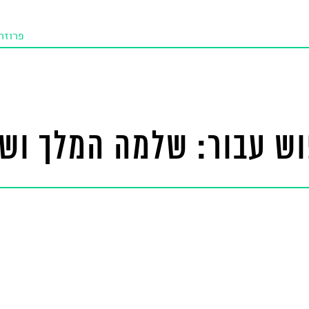
פרוזה
תו איכו
מאמרי
טנא ביכורי
ש עבור: שלמה המלך וש
מומלצי
טיפים