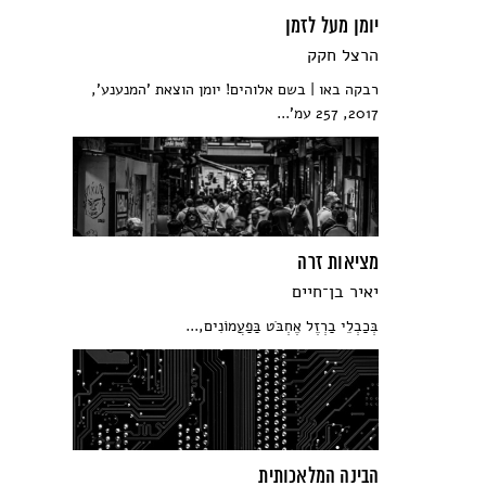
יומן מעל לזמן
הרצל חקק
רבקה באו | בשם אלוהים! יומן הוצאת 'המנענע',
2017, 257 עמ'...
מציאות זרה
יאיר בן־חיים
בְּכַבְלֵי בַרְזֶל אֶחְבֹּט בַּפַעֲמוֹנִים,...
הבינה המלאכותית