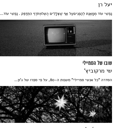
יעל רן
נַפְשִׁי עוֹד מְמָאֶנֶת לְהַפְנִיםעַל אַף שֶׁצְּלָלִים הֻטְּלוּוְחֹרֶף הִתְדַּפֵּק . נַפְשִׁי עוֹד...
שובו של הסמיילי
שי מרקוביץ'
הסדרה "כל אנשי סמיילי" משנות ה-80, על פי ספרו של ג'ון...