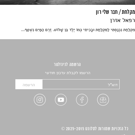
מקלחת / חבר שלי רון
רפאל אזרן
מִקְלַחַת נִכְנַסְתִּי לַמִּקְלַחַת וּבָכִיתִי כְּמוֹ יֶלֶד בֵּן שָׁלוֹשׁ. זֶרֶם הַמַּיִם נִשְׁטַף...
הרשמה לניוזלטר
הרשמו לקבלת עדכון חודשי
כל הזכויות שמורות לסלונט 2025-2015 ©