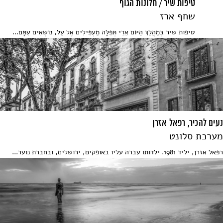
טיפות שיר / חלונות הגוף
שחף ארז
טיפות שיר בְּמַהֲלַךְ הַיּוֹם אֵדֵי תְּפִלָּה מַעְפִּילִים אֶל עַל, נוֹשְׂאִים עִמָּם...
נעים להכיר, רפאל אזרן
מערכת סלונט
רפאל אזרן, יליד 1981. ילדותו עברה עליו באופקים, ירושלים, ובחברת נוער...