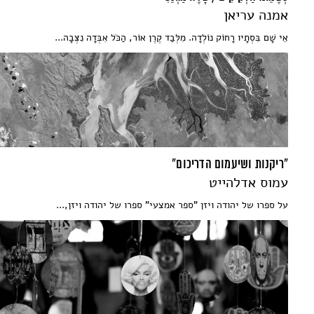
אמנה עריאן
אֵי שָׁם בִּסְתָיו רָחוֹק נוֹלְדָה. מִלְּבַד קֶרֶן אוֹר, הַכֹּל אִבְּדָה נִצְּבָה...
"ריקנות ושיעמום הדריכום"
עמוס אדלהייט
על ספרו של יהודה ויזן "ספר אמצעי" ספרו של יהודה ויזן,...