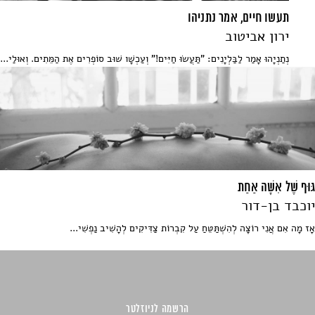
תעשו חיים, אמר נתניהו
ירון אביטוב
נְתַנְיָהוּ אָמַר לַבַּלְיָנִים: "תַּעֲשׂוּ חַיִּים!" וְעַכְשָׁו שׁוּב סוֹפְרִים אֶת הַמֵּתִים. וְאוּלַי...
גּוּף שֶׁל אִשָּׁה אַחַת
יוכבד בן-דור
אָז מָה אִם אֲנִי רוֹצָה לְהִשְׁתַּטֵּחַ עַל קִבְרוֹת צַדִּיקִים לְהָשִׁיב נַפְשִׁי...
הרשמה לניוזלטר