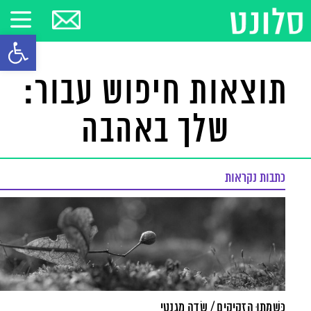
פתח סרגל
תוצאות חיפוש עבור:
שלך באהבה
כתבות נקראות
כְּשֶׁמֵּתוּ הַזְקִיקִים / שָׂדֶה מַגְנֵטִי