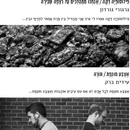
פִילוֹסוֹפְיָה דַּקָּה / אֲנַחְנוּ מִתְהַלְּכִים עַל רִצְפָּה שְׁבִירָה
גרגורי גורדון
פִילוֹסוֹפְיָה דַּקָּה אִמְרוּ לִי אֵיךְ אֲנִי מַבְדִּיל בֵּין פֶּרַח אֲמִתִּי לִמְזֻיָּף וּבֵין...
אֶצְבַּע מוּנֶפֶת / תּוֹרָה
עידית ברק
אֶצְבַּע מוּנֶפֶת לְכָל אָדָם יֵשׁ אֵם עִם עֵינַיִם אוֹהֲבוֹת וְאֶצְבַּע מוּנֶפֶת...